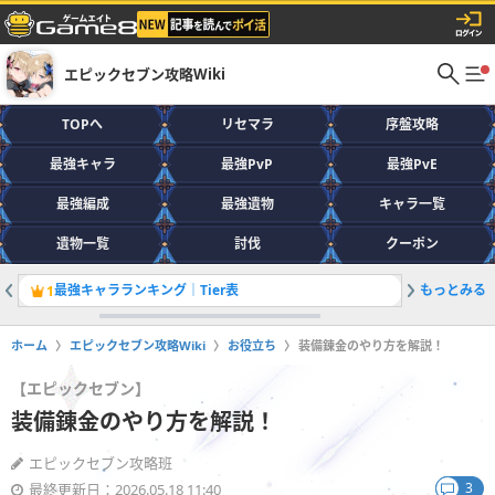
エピックセブン攻略Wiki
TOPへ
リセマラ
序盤攻略
最強キャラ
最強PvP
最強PvE
最強編成
最強遺物
キャラ一覧
遺物一覧
討伐
クーポン
最強キャラランキング｜Tier表
もっとみる
試練の殿
1
2
ホーム
エピックセブン攻略Wiki
お役立ち
装備錬金のやり方を解説！
【エピックセブン】
装備錬金のやり方を解説！
エピックセブン攻略班
3
最終更新日：2026.05.18 11:40