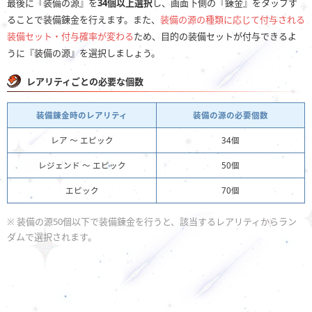
最後に『装備の源』を
34個以上選択
し、画面下側の『錬金』をタップす
ることで装備錬金を行えます。また、
装備の源の種類に応じて付与される
装備セット・付与確率が変わる
ため、目的の装備セットが付与できるよ
うに『装備の源』を選択しましょう。
レアリティごとの必要な個数
装備錬金時のレアリティ
装備の源の必要個数
レア 〜 エピック
34個
レジェンド 〜 エピック
50個
エピック
70個
※ 装備の源50個以下で装備錬金を行うと、該当するレアリティからラン
ダムで選択されます。