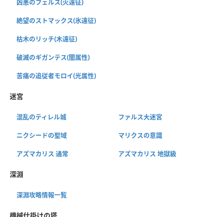
凶悪のフェルス(火遠征)
絶望のストマックス(氷遠征)
枯木のリッチ(木遠征)
破滅のギガンテス(闇属性)
苦痛の追従者モロイ(光属性)
迷宮
混乱のティレル城
ファルス大迷宮
ニクシードの聖域
マリクスの意識
アズマカリス 通常
アズマカリス 地獄級
深淵
深淵攻略情報一覧
機械仕掛けの塔