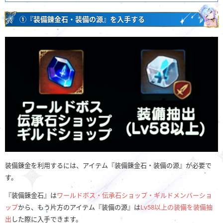
①『装備錬金石・装備の源』を入手する
装備錬金を利用するには、アイテム『装備錬金石・装備の源』が必要で
す。
『装備錬金石』は
ワールドボス・伝承石ショップ・ギルドメンバーショ
ップ
から、もう片方のアイテム『装備の源』は
Lv58以上の装備を装備抽
出
した際に入手できます。