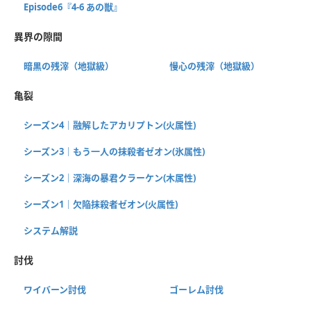
Episode6『4-6 あの獣』
異界の隙間
暗黒の残滓（地獄級）
慢心の残滓（地獄級）
亀裂
シーズン4｜融解したアカリプトン(火属性)
シーズン3｜もう一人の抹殺者ゼオン(氷属性)
シーズン2｜深海の暴君クラーケン(木属性)
シーズン1｜欠陥抹殺者ゼオン(火属性)
システム解説
討伐
ワイバーン討伐
ゴーレム討伐