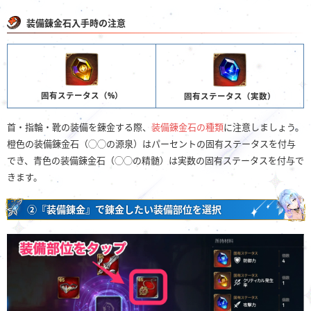
装備錬金石入手時の注意
固有ステータス（%）
固有ステータス（実数）
首・指輪・靴の装備を錬金する際、
装備錬金石の種類
に注意しましょう。
橙色の装備錬金石（◯◯の源泉）はパーセントの固有ステータスを付与
でき、青色の装備錬金石（◯◯の精髄）は実数の固有ステータスを付与で
きます。
②『装備錬金』で錬金したい装備部位を選択