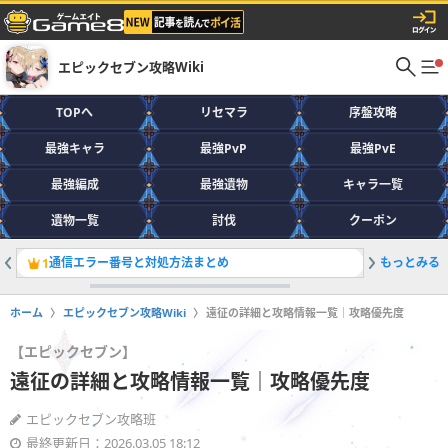
エピックセブン攻略Wiki
TOPへ
リセマラ
序盤攻略
最強キャラ
最強PvP
最強PvE
最強編成
最強遺物
キャラ一覧
遺物一覧
討伐
クーポン
通信エラー番号と対処方法まとめ
もっとみる
最強PvE
1
2
ホーム
エピックセブン攻略Wiki
遠征の詳細と攻略情報一覧｜攻略優先度
【エピックセブン】
遠征の詳細と攻略情報一覧｜攻略優先度
エピックセブン攻略班
最終更新日：2026.03.05 18:12