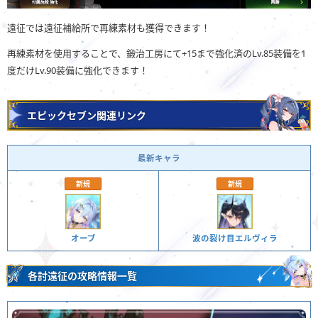
遠征では遠征補給所で再練素材も獲得できます！
再練素材を使用することで、鍛治工房にて+15まで強化済のLv.85装備を1
度だけLv.90装備に強化できます！
エピックセブン関連リンク
最新キャラ
新規
新規
オーブ
波の裂け目エルヴィラ
各討遠征の攻略情報一覧