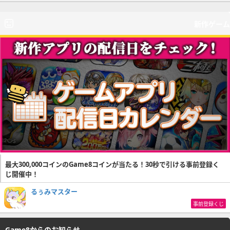
新作ゲーム
最大300,000コインのGame8コインが当たる！30秒で引ける事前登録く
じ開催中！
るぅみマスター
事前登録くじ
Game8からのお知らせ