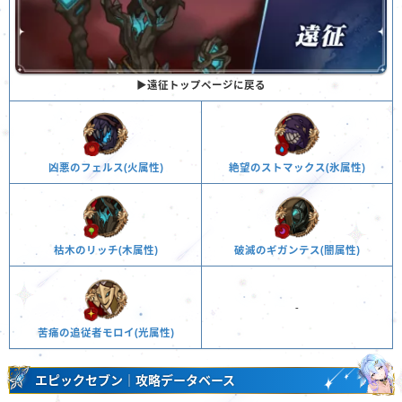
▶︎遠征トップページに戻る
凶悪のフェルス(火属性)
絶望のストマックス(氷属性)
枯木のリッチ(木属性)
破滅のギガンテス(闇属性)
-
苦痛の追従者モロイ(光属性)
エピックセブン｜攻略データベース