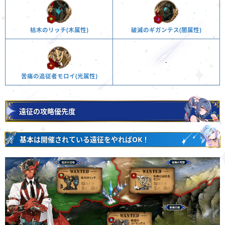
枯木のリッチ(木属性)
破滅のギガンテス(闇属性)
-
苦痛の追従者モロイ(光属性)
遠征の攻略優先度
基本は開催されている遠征をやればOK！