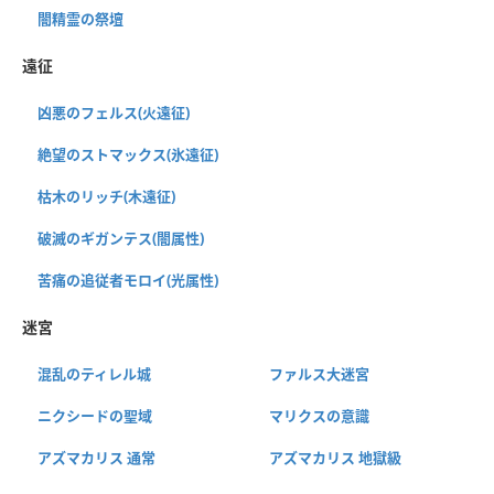
闇精霊の祭壇
遠征
凶悪のフェルス(火遠征)
絶望のストマックス(氷遠征)
枯木のリッチ(木遠征)
破滅のギガンテス(闇属性)
苦痛の追従者モロイ(光属性)
迷宮
混乱のティレル城
ファルス大迷宮
ニクシードの聖域
マリクスの意識
アズマカリス 通常
アズマカリス 地獄級