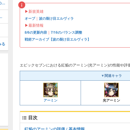
EPISODE1『6-8 皆の希望のために』の攻略情報とクリア編成
▶︎新規英雄
ド｜おすすめ装備・目標ステータスまとめ
｜
オーブ
波の裂け目エルヴィラ
▶︎最新情報
｜
8/6の更新内容
7/16のバランス調整
戦術アーカイブ【波の裂け目エルヴィラ】
みる
エピックセブンにおける紅焔のアーミン(光アーミン)の性能や評
▼関連キャラ
アーミン
光アーミン
目次
紅焔のアーミンの評価 / 基本情報