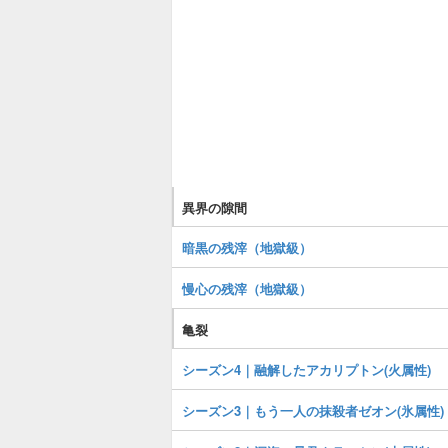
異界の隙間
暗黒の残滓（地獄級）
慢心の残滓（地獄級）
亀裂
シーズン4｜融解したアカリプトン(火属性)
シーズン3｜もう一人の抹殺者ゼオン(氷属性)