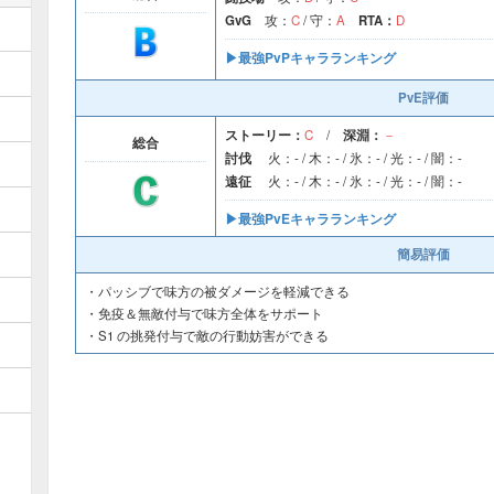
GvG
攻：
C
/ 守：
A
RTA：
D
▶︎最強PvPキャラランキング
PvE評価
ストーリー：
C
/
深淵：
－
総合
討伐
火：- / 木：- / 氷：- / 光：- / 闇：-
遠征
火：- / 木：- / 氷：- / 光：- / 闇：-
▶︎最強PvEキャラランキング
簡易評価
・パッシブで味方の被ダメージを軽減できる
・免疫＆無敵付与で味方全体をサポート
・S1 の挑発付与で敵の行動妨害ができる