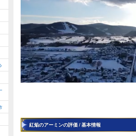
め
一
方
紅焔のアーミンの評価 / 基本情報