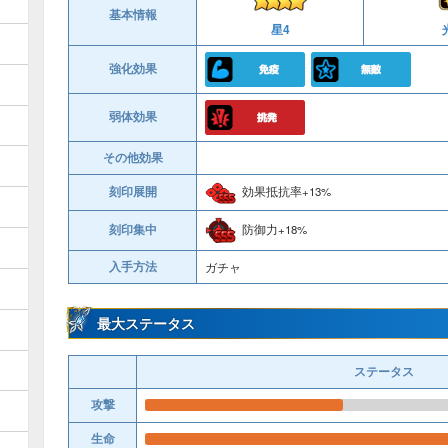
基本情報
星4
強化効果
弱体効果
その他効果
刻印展開
効果抵抗率+13%
防御力+18%
刻印集中
入手方法
ガチャ
最大ステータス
ステータス
攻撃
生命