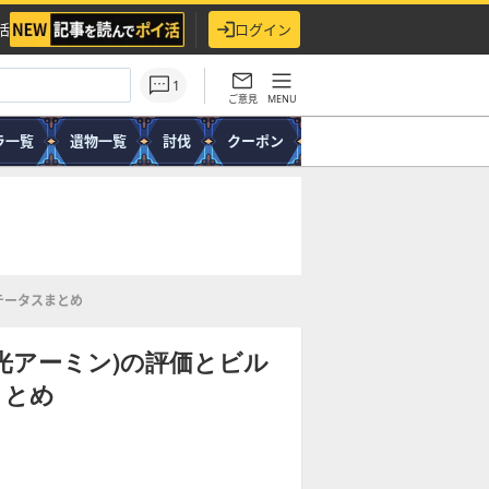
活
ログイン
1
ご意見
MENU
ラ一覧
遺物一覧
討伐
クーポン
テータスまとめ
光アーミン)の評価とビル
まとめ