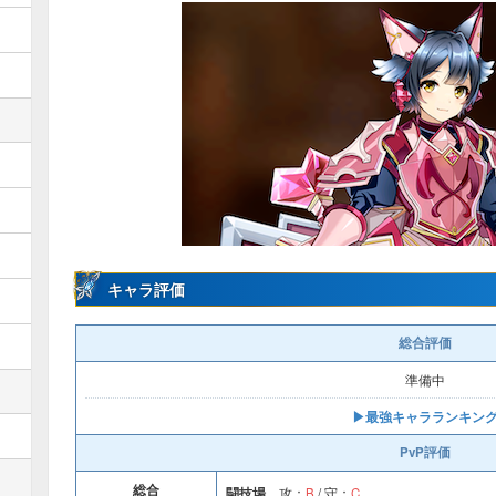
キャラ評価
総合評価
準備中
▶︎最強キャラランキン
PvP評価
総合
闘技場
攻：
B
/ 守：
C