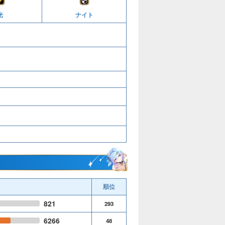
光
ナイト
順位
821
293
6266
48