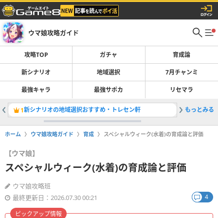
ウマ娘攻略ガイド
攻略TOP
ガチャ
育成論
新シナリオ
地域選択
7月チャンミ
最強キャラ
最強サポカ
リセマラ
新シナリオの地域選択おすすめ・トレセン軒
もっとみる
アーモン
1
2
ホーム
ウマ娘攻略ガイド
育成
スペシャルウィーク(水着)の育成論と評価
【ウマ娘】
スペシャルウィーク(水着)の育成論と評価
ウマ娘攻略班
4
最終更新日：2026.07.30 00:21
ピックアップ情報