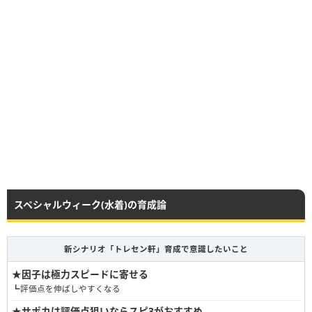
スペシャルウィーク(水着)の育成論
新シナリオ「トレセン軒」育成で意識したいこと
★
因子は極力スピードに寄せる
┗評価点を伸ばしやすくなる
★
サポカは評価点狙いならスピ3がおすすめ