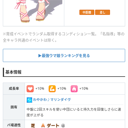
中距離
差し
※育成イベントでランダム取得するコンディション一覧。「名指導」等の
全キャラ共通のイベントは除く。
▶︎最強ウマ娘ランキングを見る
基本情報
+10%
+10%
+10%
成長率
わやかわ♪マリンダイヴ
固有
中盤に2回スキルを使い中団にいると持久力を回復しさらに速
度が上がる
バ場適性