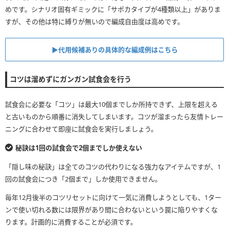
めです。シナリオ固有ギミックに「サポカタイプが4種類以上」がありま
すが、その他は特に縛りが無いので編成自由度は高めです。
▶︎代用候補ありの具体的な編成例はこちら
コツは溜めずにガンガン試食会を行う
試食会に必要な「コツ」は最大10個までしか所持できず、上限を超える
と古いものから順番に消失してしまいます。コツが溜まったら友情トレー
ニングに合わせて即座に試食会を実行しましょう。
秘訣は1回の試食会で2個までしか使えない
「隠し味の秘訣」は全てのコツの代わりになる強力なアイテムですが、1
回の試食会につき「2個まで」しか使用できません。
毎年12月後半のコツリセットに向けて一気に消費しようとしても、1ター
ンで使い切れる数には限界があり間に合わないという罠に陥りやすくな
ります。計画的に消費することが必須です。