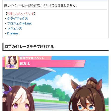
隠しイベントは一部の育成シナリオでは発生しません。
【
発生しないシナリオ
】
・
クライマックス
・
プロジェクトL'Arc
・
レジェンズ
・
Dreams
特定のG1レースを全て勝利する