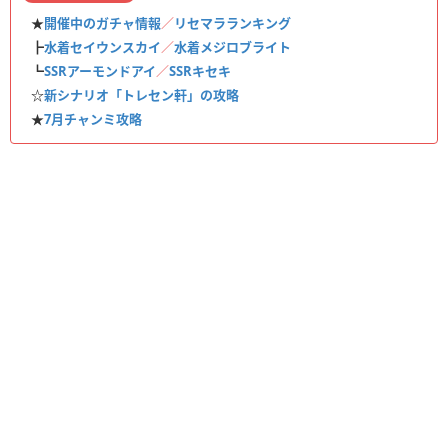
★
開催中のガチャ情報
／
リセマラランキング
┣
水着セイウンスカイ
／
水着メジロブライト
┗
SSRアーモンドアイ
／
SSRキセキ
☆
新シナリオ「トレセン軒」の攻略
★
7月チャンミ攻略