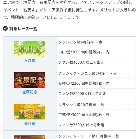
ニア級で宝塚記念、有馬記念を勝利することでステータスアップの隠し
イベント「戦友よ」がシニア級終了後に発生します。メリットが大きいの
で、積極的に対象レースに出走しましょう。
対象レース一覧
クラシック級4月前半 ・春
中山/芝/2000m(中距離)/右・内
皐月賞
ファン数4500人以上で出走
クラシック・シニア級6月後半 ・春
阪神/芝/2200m(中距離)/右・内
宝塚記念
ファン数20000人以上で出走
クラシック級10月後半 ・秋
京都/芝/3000m(長距離)/右・外
菊花賞
ファン数7500人以上で出走
クラシック・シニア級11月後半 ・秋