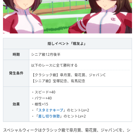
隠しイベント「戦友よ」
時期
シニア級12月後半
以下のレースに全て勝利する
発生条件
【クラシック級】皐月賞、菊花賞、ジャパンC
【シニア級】宝塚記念、有馬記念
・スピード+40
・パワー+40
効果
・根性+15
・「
スタミナキープ
」のヒントLv+2
・「
差し切り体勢
」のヒントLv+2
スペシャルウィークはクラシック級で皐月賞、菊花賞、ジャパンCを、シ