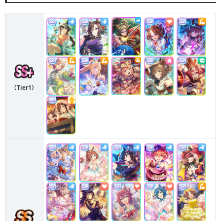
（Tier1）