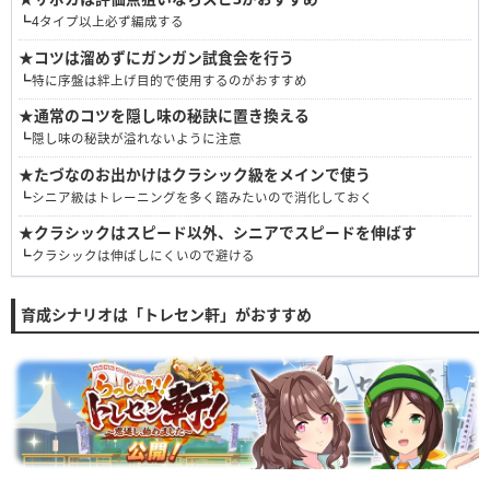
┗4タイプ以上必ず編成する
★
コツは溜めずにガンガン試食会を行う
┗特に序盤は絆上げ目的で使用するのがおすすめ
★
通常のコツを隠し味の秘訣に置き換える
┗隠し味の秘訣が溢れないように注意
★
たづなのお出かけはクラシック級をメインで使う
┗シニア級はトレーニングを多く踏みたいので消化しておく
★
クラシックはスピード以外、シニアでスピードを伸ばす
┗クラシックは伸ばしにくいので避ける
育成シナリオは「トレセン軒」がおすすめ