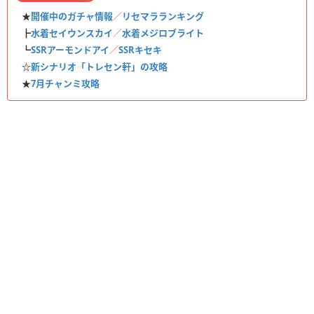
★
開催中のガチャ情報
／
リセマラランキング
┣
水着セイウンスカイ
／
水着メジロブライト
┗
SSRアーモンドアイ
／
SSRキセキ
☆
新シナリオ「トレセン軒」の攻略
★
7月チャンミ攻略