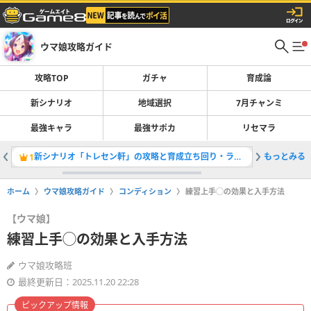
ウマ娘攻略ガイド
攻略TOP
ガチャ
育成論
新シナリオ
地域選択
7月チャンミ
最強キャラ
最強サポカ
リセマラ
新シナリオ「トレセン軒」の攻略と育成立ち回り・ラーメンシナリオ
もっとみる
新シナリ
1
2
ホーム
ウマ娘攻略ガイド
コンディション
練習上手◯の効果と入手方法
【ウマ娘】
練習上手◯の効果と入手方法
ウマ娘攻略班
最終更新日：2025.11.20 22:28
ピックアップ情報