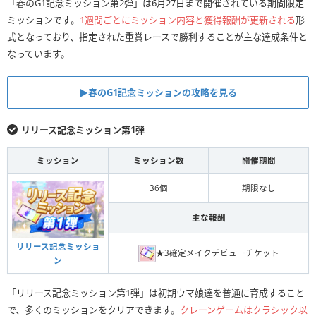
「春のG1記念ミッション第2弾」は6月27日まで開催されている期間限定
ミッションです。
1週間ごとにミッション内容と獲得報酬が更新される
形
式となっており、指定された重賞レースで勝利することが主な達成条件と
なっています。
▶︎春のG1記念ミッションの攻略を見る
リリース記念ミッション第1弾
ミッション
ミッション数
開催期間
36個
期限なし
主な報酬
リリース記念ミッショ
★3確定メイクデビューチケット
ン
「リリース記念ミッション第1弾」は初期ウマ娘達を普通に育成すること
で、多くのミッションをクリアできます。
クレーンゲームはクラシック以