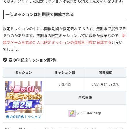
できず、クリアした限定ミッションは表示から消えて見えなくなります。
一部ミッションは無期限で開催される
限定ミッションの中には開催期間が指定去れておらず、無期限で挑戦でき
るものがあります。無期限の限定ミッションは特に報酬が豪華なので、
新
規でゲームを始めた人は限定ミッションの達成を目標に育成する
と良い
でしょう。
春のG1記念ミッション第2弾
ミッション
ミッション数
開催期間
8個／週
6/27 (月) 4:59まで
主な報酬
ジュエル×150個
春のG1記念ミッション