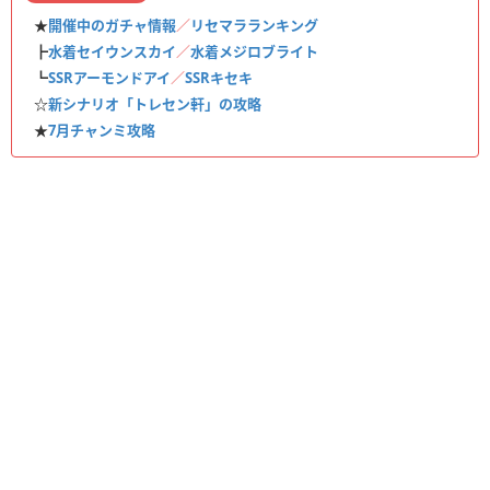
★
開催中のガチャ情報
／
リセマラランキング
┣
水着セイウンスカイ
／
水着メジロブライト
┗
SSRアーモンドアイ
／
SSRキセキ
☆
新シナリオ「トレセン軒」の攻略
★
7月チャンミ攻略