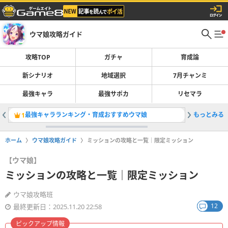
ウマ娘攻略ガイド
攻略TOP
ガチャ
育成論
新シナリオ
地域選択
7月チャンミ
最強キャラ
最強サポカ
リセマラ
最強キャラランキング・育成おすすめウマ娘
もっとみる
新シナリ
1
2
ホーム
ウマ娘攻略ガイド
ミッションの攻略と一覧｜限定ミッション
【ウマ娘】
ミッションの攻略と一覧｜限定ミッション
ウマ娘攻略班
12
最終更新日：2025.11.20 22:58
ピックアップ情報