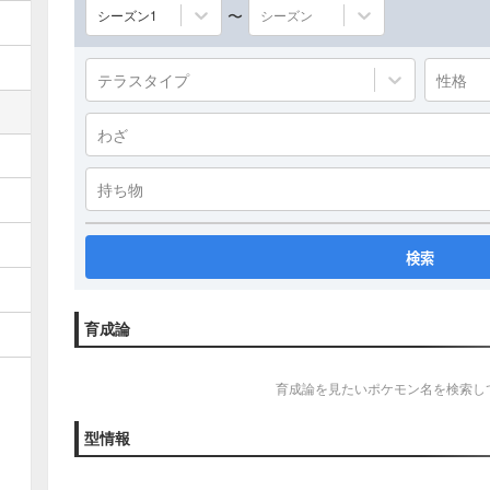
〜
シーズン1
シーズン
テラスタイプ
性格
わざ
持ち物
検索
育成論
育成論を見たいポケモン名を検索し
型情報