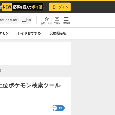
活
ログイン
19
お気に入り追加
ご意見
MENU
お気に入り
ケモン
レイドおすすめ
交換掲示板
】
上位ポケモン検索ツール
19