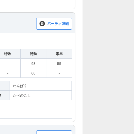
パーティ詳細
特攻
特防
素早
-
93
55
-
60
-
わんぱく
物
たべのこし