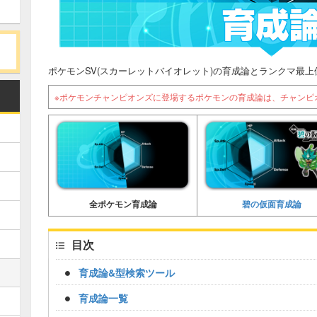
ポケモンSV(スカーレットバイオレット)の育成論とランクマ最
※ポケモンチャンピオンズに登場するポケモンの育成論は、チャンピ
碧の仮面育成論
全ポケモン育成論
目次
育成論&型検索ツール
育成論一覧