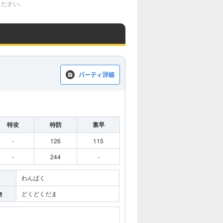
ください。
パーティ詳細
特攻
特防
素早
-
126
115
-
244
-
わんぱく
物
どくどくだま