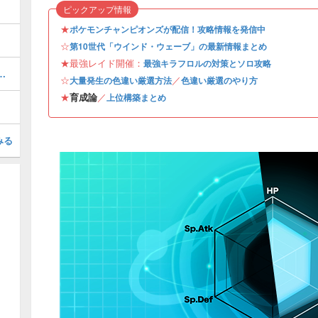
ピックアップ情報
★
ポケモンチャンピオンズが配信！攻略情報を発信中
☆
第10世代「ウインド・ウェーブ」の最新情報まとめ
★最強レイド開催：
最強キラフロルの対策とソロ攻略
のおすすめ・レイドバトル周回
☆
／
大量発生の色違い厳選方法
色違い厳選のやり方
★
育成論
／
上位構築まとめ
みる