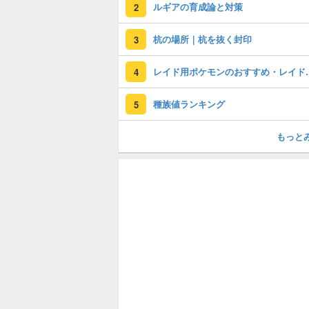
ルギアの育成論と対策
2
杭の場所｜杭を抜く封印
3
レイド用ポケモン
4
種族値ランキング
5
もっと