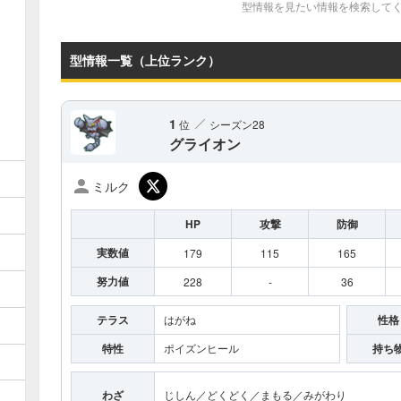
型情報を見たい情報を検索して
型情報一覧（上位ランク）
1
位
シーズン
28
グライオン
ミルク
HP
攻撃
防御
実数値
179
115
165
努力値
228
-
36
テラス
はがね
性格
特性
ポイズンヒール
持ち
わざ
じしん
／どくどく
／まもる
／みがわり