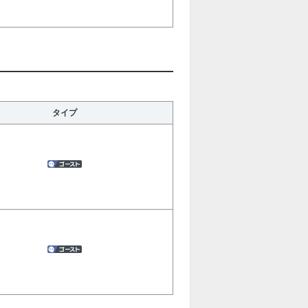
右に進む
タイプ
進む