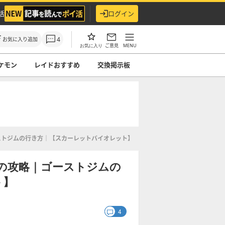
活
ログイン
4
お気に入り追加
ご意見
MENU
お気に入り
ケモン
レイドおすすめ
交換掲示板
ストジムの行き方｜【スカーレットバイオレット】
の攻略｜ゴーストジムの
ト】
4