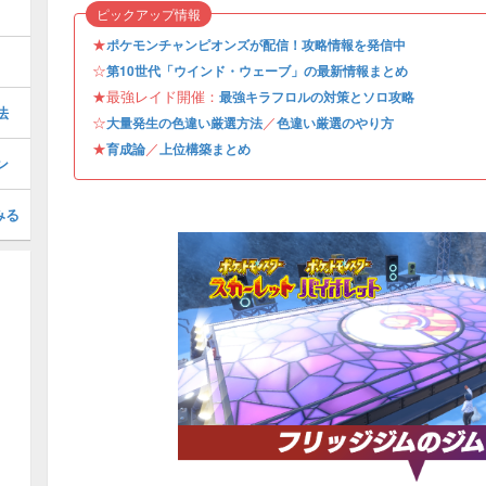
ピックアップ情報
★
ポケモンチャンピオンズが配信！攻略情報を発信中
☆
第10世代「ウインド・ウェーブ」の最新情報まとめ
★最強レイド開催：
最強キラフロルの対策とソロ攻略
法
☆
／
大量発生の色違い厳選方法
色違い厳選のやり方
★
／
育成論
上位構築まとめ
ン
みる