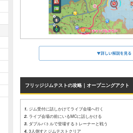
▼詳しい解説を見る
フリッジジムテストの攻略｜オープニングアクト
ジム受付に話しかけてライブ会場へ行く
①
ライブ会場の前にいるMCに話しかける
ダブルバトルで登場するトレーナーと戦う
3人倒すとジムテストクリア