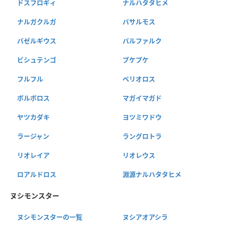
ドスフロギィ
ナルハタタヒメ
ナルガクルガ
バサルモス
バゼルギウス
バルファルク
ビシュテンゴ
プケプケ
フルフル
ベリオロス
ボルボロス
マガイマガド
ヤツカダキ
ヨツミワドウ
ラージャン
ラングロトラ
リオレイア
リオレウス
ロアルドロス
淵源ナルハタタヒメ
ヌシモンスター
ヌシモンスターの一覧
ヌシアオアシラ