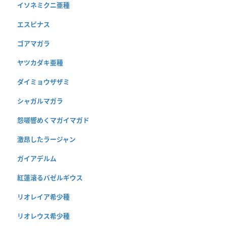
イソネミクニ亜種
エスピナス
ゴアマガラ
ヤツカダキ亜種
ダイミョウザザミ
シャガルマガラ
怨嗟響めくマガイマガド
激昂したラージャン
ガイアデルム
紅蓮滾るバゼルギウス
リオレイア希少種
リオレウス希少種