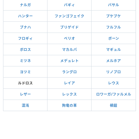
ナルガ
バギィ
バサル
ハンター
ファンゴフェイク
プケプケ
ブナハ
ブリゲイド
フルフル
フロギィ
ベリオ
ボーン
ボロス
マカルパ
マギュル
ミツネ
メデュレト
メルホア
ヨツミ
ラングロ
リノプロ
ルドロス
レイア
レウス
レザー
レックス
ロワーガ/ファルメル
混沌
狗竜の革
禍鎧