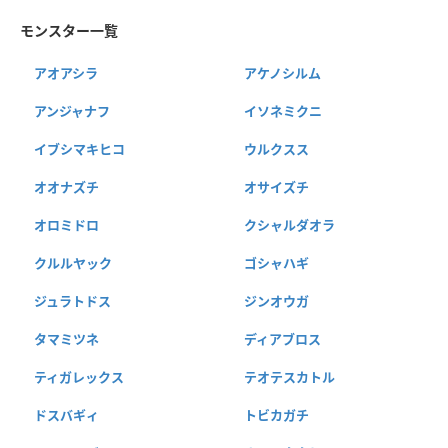
モンスター一覧
アオアシラ
アケノシルム
アンジャナフ
イソネミクニ
イブシマキヒコ
ウルクスス
オオナズチ
オサイズチ
オロミドロ
クシャルダオラ
クルルヤック
ゴシャハギ
ジュラトドス
ジンオウガ
タマミツネ
ディアブロス
ティガレックス
テオテスカトル
ドスバギィ
トビカガチ