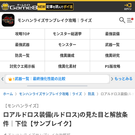
モンハンライズサンブレイク攻略｜ライズ
攻略TOP
モンスター総選挙
最強装備
最強武器
モンスター
武器一覧
防具一覧
傀異錬成
傀異研究
討究クエ掲示板
傀異化素材
PS版攻略
武器一覧｜最終強化性能の比較
もっとみる
全モンス
1
2
ホーム
モンハンライズサンブレイク攻略｜ライズ
防具
ロアルドロス装備(ル
【モンハンライズ】
ロアルドロス装備(ルドロス)の見た目と解放条
件｜下位【サンブレイク】