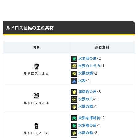
ルドロス装備の生産素材
防具
必要素材
水生獣の皮
×2
水獣のトサカ
×1
水獣の鱗
×2
ルドロスヘルム
水袋
×1
海綿質の皮
×3
水獣の爪
×1
ルドロスメイル
水獣の鱗
×1
未熟な海綿質
×2
水生獣の皮
×1
水獣の鱗
×2
ルドロスアーム