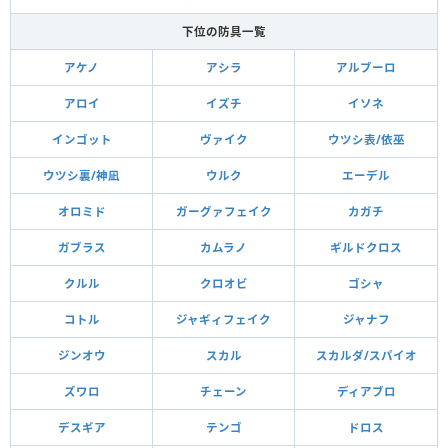
下位の防具一覧
アケノ
アシラ
アルブーロ
アロイ
イズチ
イソネ
インゴット
ヴァイク
ウツシ表/依巫
ウツシ裏/神凪
ウルク
エーデル
オロミド
ガーグァフェイク
カガチ
ガブラス
カムラノ
ギルドクロス
クルル
クロオビ
ゴシャ
コトル
ジャギィフェイク
ジャナフ
ジンオウ
スカル
スカルダ/スパイオ
ズワロ
チェーン
ディアブロ
デスギア
テンゴ
ドロス