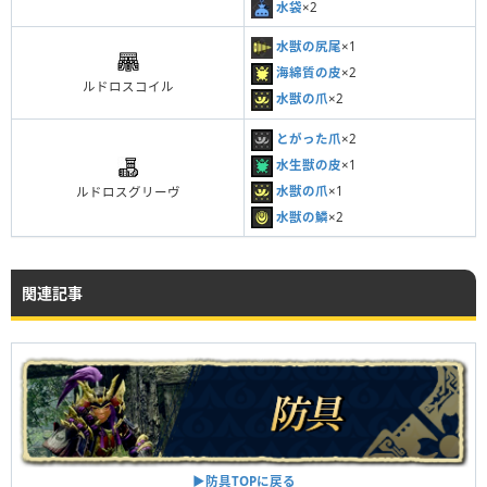
水袋
×2
水獣の尻尾
×1
海綿質の皮
×2
ルドロスコイル
水獣の爪
×2
とがった爪
×2
水生獣の皮
×1
水獣の爪
×1
ルドロスグリーヴ
水獣の鱗
×2
関連記事
▶︎防具TOPに戻る