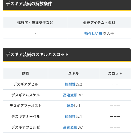
デスギア装備の解放条件
進行度・狩猟条件など
必要アイテム・素材
-
禍々しい布
を入手
デスギア装備のスキルとスロット
防具
スキル
スロット
デスギアゲヒル
龍耐性
Lv.2
ーーー
デスギアムスケル
高速変形
Lv.1
ーーー
デスギアファオスト
渾身
Lv.1
ーーー
デスギアナーベル
龍耐性
Lv.1
ーーー
デスギアフェルゼ
高速変形
Lv.1
ーーー