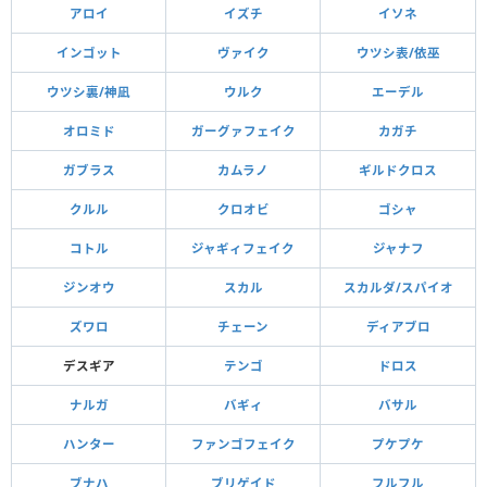
アロイ
イズチ
イソネ
インゴット
ヴァイク
ウツシ表/依巫
ウツシ裏/神凪
ウルク
エーデル
オロミド
ガーグァフェイク
カガチ
ガブラス
カムラノ
ギルドクロス
クルル
クロオビ
ゴシャ
コトル
ジャギィフェイク
ジャナフ
ジンオウ
スカル
スカルダ/スパイオ
ズワロ
チェーン
ディアブロ
デスギア
テンゴ
ドロス
ナルガ
バギィ
バサル
ハンター
ファンゴフェイク
プケプケ
ブナハ
ブリゲイド
フルフル