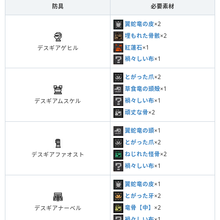
防具
必要素材
翼蛇竜の皮
×2
埋もれた骨骸
×2
紅蓮石
×1
デスギアゲヒル
禍々しい布
×1
とがった爪
×2
草食竜の頭殻
×1
禍々しい布
×1
デスギアムスケル
頑丈な骨
×2
翼蛇竜の頭
×1
とがった爪
×2
ねじれた怪骨
×2
デスギアファオスト
禍々しい布
×1
翼蛇竜の皮
×1
とがった牙
×2
竜骨【中】
×2
デスギアナーベル
禍々しい布
×1