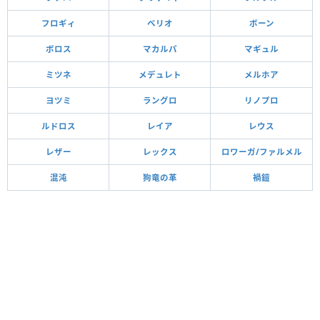
フロギィ
ベリオ
ボーン
ボロス
マカルパ
マギュル
ミツネ
メデュレト
メルホア
ヨツミ
ラングロ
リノプロ
ルドロス
レイア
レウス
レザー
レックス
ロワーガ/ファルメル
混沌
狗竜の革
禍鎧