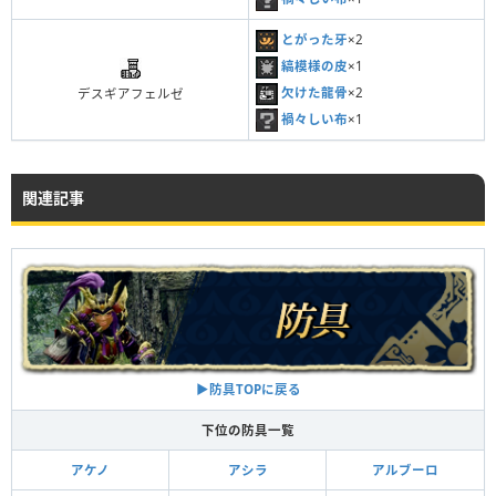
とがった牙
×2
縞模様の皮
×1
欠けた龍骨
×2
デスギアフェルゼ
禍々しい布
×1
関連記事
▶︎防具TOPに戻る
下位の防具一覧
アケノ
アシラ
アルブーロ