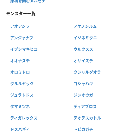
原初を刻むメルゼナ
モンスター一覧
アオアシラ
アケノシルム
アンジャナフ
イソネミクニ
イブシマキヒコ
ウルクスス
オオナズチ
オサイズチ
オロミドロ
クシャルダオラ
クルルヤック
ゴシャハギ
ジュラトドス
ジンオウガ
タマミツネ
ディアブロス
ティガレックス
テオテスカトル
ドスバギィ
トビカガチ