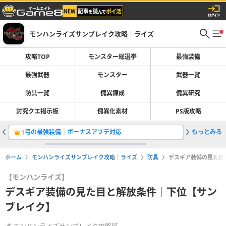
モンハンライズサンブレイク攻略｜ライズ
攻略TOP
モンスター総選挙
最強装備
最強武器
モンスター
武器一覧
防具一覧
傀異錬成
傀異研究
討究クエ掲示板
傀異化素材
PS版攻略
弓の最強装備｜ボーナスアプデ対応
もっとみる
太刀の最
1
2
ホーム
モンハンライズサンブレイク攻略｜ライズ
防具
デスギア装備の見た目
【モンハンライズ】
デスギア装備の見た目と解放条件｜下位【サン
ブレイク】