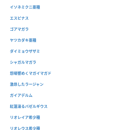
イソネミクニ亜種
エスピナス
ゴアマガラ
ヤツカダキ亜種
ダイミョウザザミ
シャガルマガラ
怨嗟響めくマガイマガド
激昂したラージャン
ガイアデルム
紅蓮滾るバゼルギウス
リオレイア希少種
リオレウス希少種