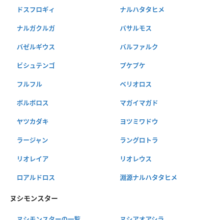
ドスフロギィ
ナルハタタヒメ
ナルガクルガ
バサルモス
バゼルギウス
バルファルク
ビシュテンゴ
プケプケ
フルフル
ベリオロス
ボルボロス
マガイマガド
ヤツカダキ
ヨツミワドウ
ラージャン
ラングロトラ
リオレイア
リオレウス
ロアルドロス
淵源ナルハタタヒメ
ヌシモンスター
ヌシモンスターの一覧
ヌシアオアシラ