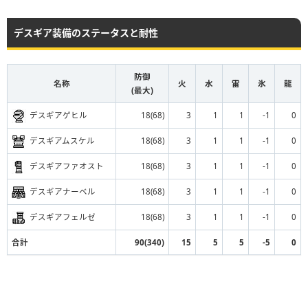
デスギア装備のステータスと耐性
防御
名称
火
水
雷
氷
龍
(最大)
デスギアゲヒル
18(68)
3
1
1
-1
0
デスギアムスケル
18(68)
3
1
1
-1
0
デスギアファオスト
18(68)
3
1
1
-1
0
デスギアナーベル
18(68)
3
1
1
-1
0
デスギアフェルゼ
18(68)
3
1
1
-1
0
合計
90(340)
15
5
5
-5
0