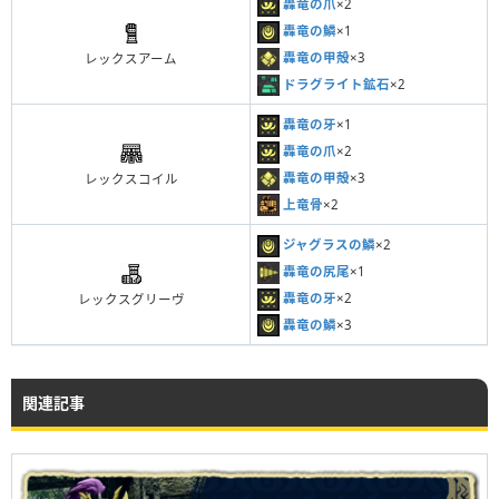
轟竜の爪
×2
轟竜の鱗
×1
轟竜の甲殻
×3
レックスアーム
ドラグライト鉱石
×2
轟竜の牙
×1
轟竜の爪
×2
轟竜の甲殻
×3
レックスコイル
上竜骨
×2
ジャグラスの鱗
×2
轟竜の尻尾
×1
轟竜の牙
×2
レックスグリーヴ
轟竜の鱗
×3
関連記事