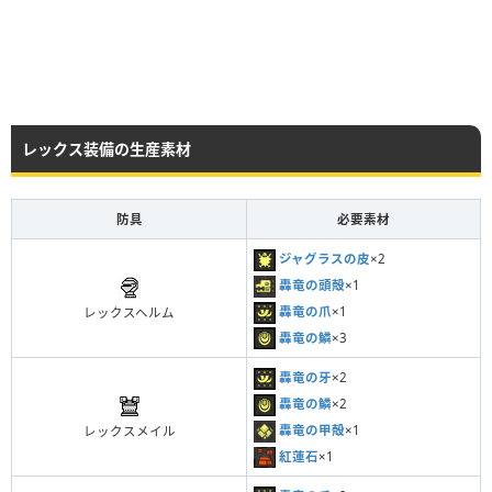
レックス装備の生産素材
防具
必要素材
ジャグラスの皮
×2
轟竜の頭殻
×1
轟竜の爪
×1
レックスヘルム
轟竜の鱗
×3
轟竜の牙
×2
轟竜の鱗
×2
轟竜の甲殻
×1
レックスメイル
紅蓮石
×1