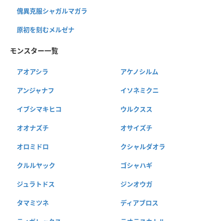
傀異克服シャガルマガラ
原初を刻むメルゼナ
モンスター一覧
アオアシラ
アケノシルム
アンジャナフ
イソネミクニ
イブシマキヒコ
ウルクスス
オオナズチ
オサイズチ
オロミドロ
クシャルダオラ
クルルヤック
ゴシャハギ
ジュラトドス
ジンオウガ
タマミツネ
ディアブロス