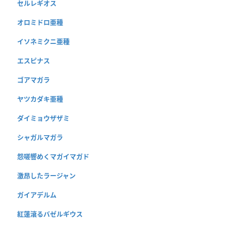
セルレギオス
オロミドロ亜種
イソネミクニ亜種
エスピナス
ゴアマガラ
ヤツカダキ亜種
ダイミョウザザミ
シャガルマガラ
怨嗟響めくマガイマガド
激昂したラージャン
ガイアデルム
紅蓮滾るバゼルギウス