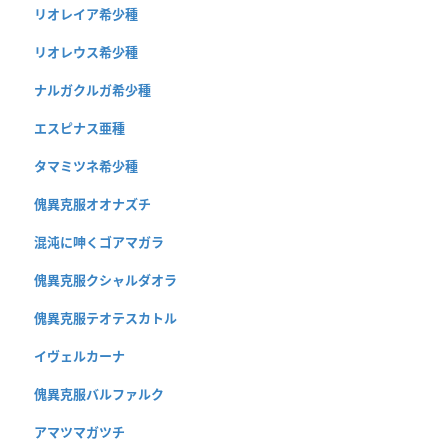
リオレイア希少種
リオレウス希少種
ナルガクルガ希少種
エスピナス亜種
タマミツネ希少種
傀異克服オオナズチ
混沌に呻くゴアマガラ
傀異克服クシャルダオラ
傀異克服テオテスカトル
イヴェルカーナ
傀異克服バルファルク
アマツマガツチ