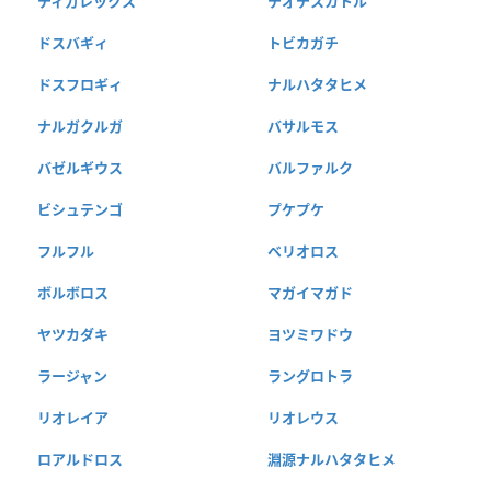
ティガレックス
テオテスカトル
ドスバギィ
トビカガチ
ドスフロギィ
ナルハタタヒメ
ナルガクルガ
バサルモス
バゼルギウス
バルファルク
ビシュテンゴ
プケプケ
フルフル
ベリオロス
ボルボロス
マガイマガド
ヤツカダキ
ヨツミワドウ
ラージャン
ラングロトラ
リオレイア
リオレウス
ロアルドロス
淵源ナルハタタヒメ