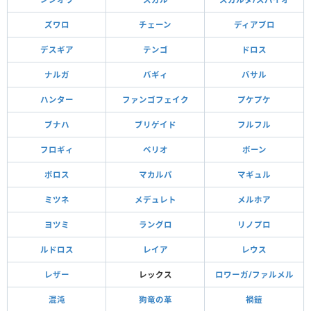
ズワロ
チェーン
ディアブロ
デスギア
テンゴ
ドロス
ナルガ
バギィ
バサル
ハンター
ファンゴフェイク
プケプケ
ブナハ
ブリゲイド
フルフル
フロギィ
ベリオ
ボーン
ボロス
マカルパ
マギュル
ミツネ
メデュレト
メルホア
ヨツミ
ラングロ
リノプロ
ルドロス
レイア
レウス
レザー
レックス
ロワーガ/ファルメル
混沌
狗竜の革
禍鎧