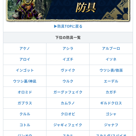
▶︎防具TOPに戻る
下位の防具一覧
アケノ
アシラ
アルブーロ
アロイ
イズチ
イソネ
インゴット
ヴァイク
ウツシ表/依巫
ウツシ裏/神凪
ウルク
エーデル
オロミド
ガーグァフェイク
カガチ
ガブラス
カムラノ
ギルドクロス
クルル
クロオビ
ゴシャ
コトル
ジャギィフェイク
ジャナフ
ジンオウ
スカル
スカルダ/スパイオ