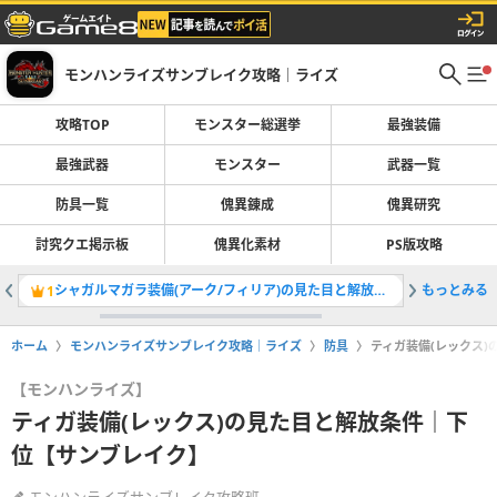
モンハンライズサンブレイク攻略｜ライズ
攻略TOP
モンスター総選挙
最強装備
最強武器
モンスター
武器一覧
防具一覧
傀異錬成
傀異研究
討究クエ掲示板
傀異化素材
PS版攻略
シャガルマガラ装備(アーク/フィリア)の見た目と解放条件｜マスターランク
もっとみる
双剣の最
1
2
ホーム
モンハンライズサンブレイク攻略｜ライズ
防具
ティガ装備(レックス
【モンハンライズ】
ティガ装備(レックス)の見た目と解放条件｜下
位【サンブレイク】