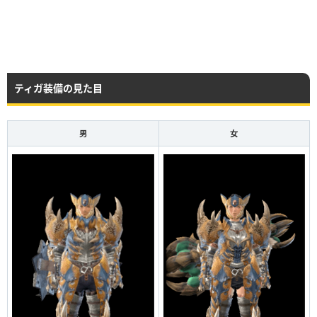
ティガ装備の見た目
男
女