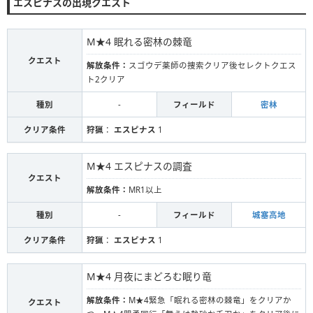
エスピナスの出現クエスト
M★4 眠れる密林の棘竜
クエスト
解放条件：
スゴウデ薬師の捜索クリア後セレクトクエス
ト2クリア
種別
-
フィールド
密林
クリア条件
狩猟
：
エスピナス
1
M★4 エスピナスの調査
クエスト
解放条件：
MR1以上
種別
-
フィールド
城塞高地
クリア条件
狩猟
：
エスピナス
1
M★4 月夜にまどろむ眠り竜
解放条件：
M★4緊急「眠れる密林の棘竜」をクリアか
クエスト