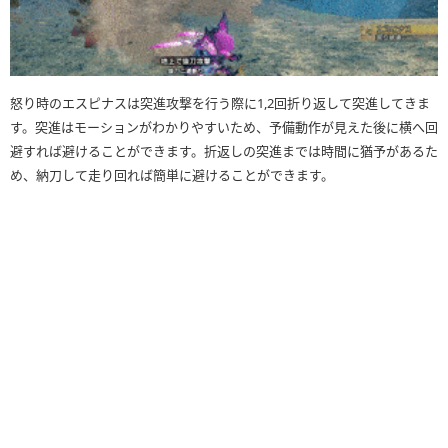
怒り時のエスピナスは突進攻撃を行う際に1,2回折り返して突進してきま
す。突進はモーションがわかりやすいため、予備動作が見えた後に横へ回
避すれば避けることができます。折返しの突進までは時間に猶予があるた
め、納刀して走り回れば簡単に避けることができます。