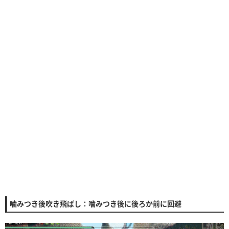
噛みつき後吹き飛ばし：噛みつき後に後ろか前に回避