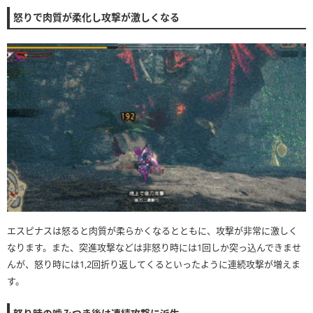
怒りで肉質が柔化し攻撃が激しくなる
エスピナスは怒ると肉質が柔らかくなるとともに、攻撃が非常に激しく
なります。また、突進攻撃などは非怒り時には1回しか突っ込んできませ
んが、怒り時には1,2回折り返してくるといったように連続攻撃が増えま
す。