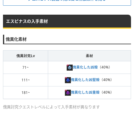
エスピナスの入手素材
傀異化素材
傀異討究Lv
素材
傀異化した凶殻
（40%）
71~
傀異化した凶堅殻
（40%）
111~
傀異化した凶重殻
（40%）
181~
傀異討究クエストレベルによって入手素材が異なります