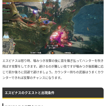
エスピナスは怒り時、噛みつき攻撃の後に首を薙ぎ払ってハンターを吹き
飛ばす攻撃をしてきます。避けるのが難しい技ですが噛みつき後距離に応
じて前か後ろに回避で避けましょう。カウンター持ちの武器はうまくカウ
ンターできれば反撃のチャンスになります。
エスピナスのクエストと出現条件