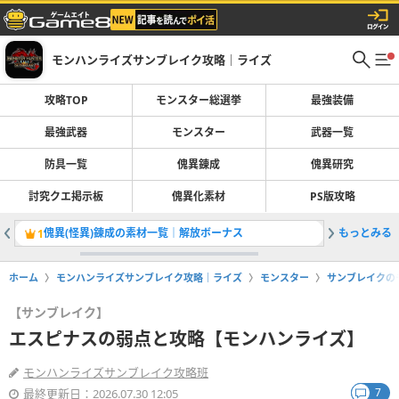
モンハンライズサンブレイク攻略｜ライズ
攻略TOP
モンスター総選挙
最強装備
最強武器
モンスター
武器一覧
防具一覧
傀異錬成
傀異研究
討究クエ掲示板
傀異化素材
PS版攻略
傀異(怪異)錬成の素材一覧｜解放ボーナス
もっとみる
最強武器
1
2
ホーム
モンハンライズサンブレイク攻略｜ライズ
モンスター
サンブレイクの
【サンブレイク】
エスピナスの弱点と攻略【モンハンライズ】
モンハンライズサンブレイク攻略班
7
最終更新日：2026.07.30 12:05