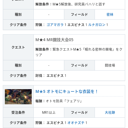
解放条件：
M★5解放後、研究員バハリと話す
種別
-
フィールド
密林
クリア条件
狩猟
：
ゴアマガラ
1
エスピナス
1
ルナガロン
1
M★4 MR闘技大会05
クエスト
解放条件：
緊急クエストM★5「眠れる密林の棘竜」をク
リア
種別
-
フィールド
闘技場
クリア条件
討伐
：
エスピナス
1
M★5 オトモにキュートな衣装を！
報酬：
オトモ防具「フェアリ」
受注条件
MR1以上
フィールド
大社跡
クリア条件
狩猟
：
エスピナス
1
オオナズチ
1