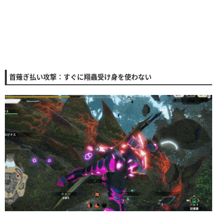
首薙ぎ払い攻撃：すぐに翔蟲受け身を使わない