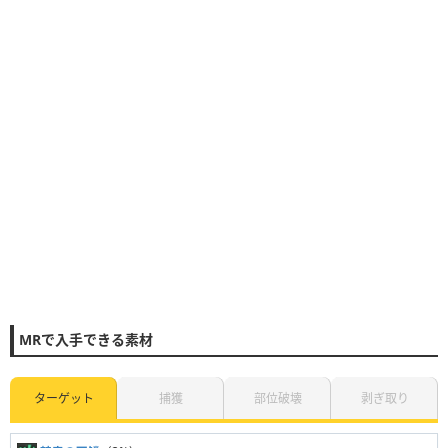
MRで入手できる素材
ターゲット
捕獲
部位破壊
剥ぎ取り