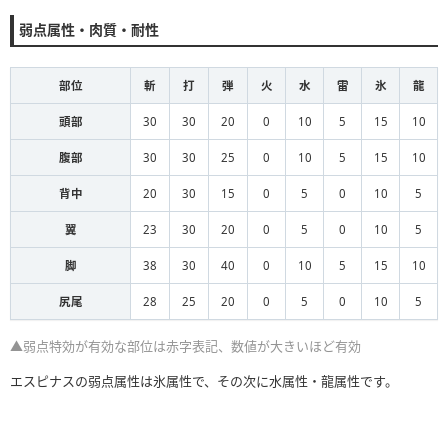
弱点属性・肉質・耐性
部位
斬
打
弾
火
水
雷
氷
龍
頭部
30
30
20
0
10
5
15
10
腹部
30
30
25
0
10
5
15
10
背中
20
30
15
0
5
0
10
5
翼
23
30
20
0
5
0
10
5
脚
38
30
40
0
10
5
15
10
尻尾
28
25
20
0
5
0
10
5
▲弱点特効が有効な部位は赤字表記、数値が大きいほど有効
エスピナスの弱点属性は氷属性で、その次に水属性・龍属性です。