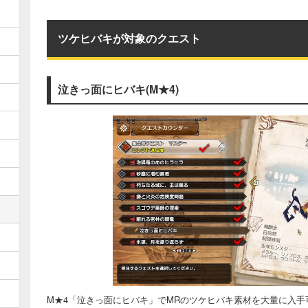
ツケヒバキが対象のクエスト
泣きっ面にヒバキ(M★4)
M★4「泣きっ面にヒバキ」でMRのツケヒバキ素材を大量に入手