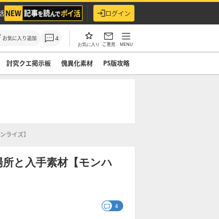
活
ログイン
4
お気に入り追加
ご意見
MENU
お気に入り
討究クエ掲示板
傀異化素材
PS版攻略
ンライズ】
場所と入手素材【モンハ
4