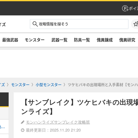
ポイ
イズ
最強武器
モンスター
武器一覧
防具一覧
傀異錬成
傀異研究
イズ
モンスター
小型モンスター
ツケヒバキの出現場所と入手素材【モンハ
【サンブレイク】ツケヒバキの出現
ンライズ】
モンハンライズサンブレイク攻略班
手記(先人の遺物)の入手場所と報酬｜動画付き
最終更新日：2025.11.20 21:20