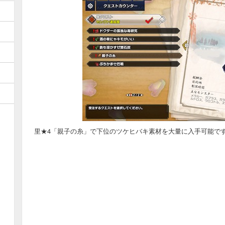
里★4「親子の糸」で下位のツケヒバキ素材を大量に入手可能で