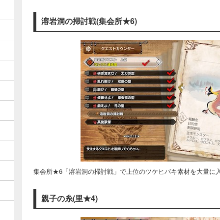
溶岩洞の掃討戦(集会所★6)
集会所★6「溶岩洞の掃討戦」で上位のツケヒバキ素材を大量に
親子の糸(里★4)