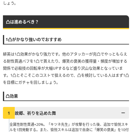
しょう。
凸は進めるべき？
1凸がかなり強いのでおすすめ
緋英は1凸効果がかなり強力です。他のアタッカーが完凸でやっともらえ
る耐性貫通バフを1凸で貰えたり、爆笑の褒美の獲得量・頻度が増加する
関係で必殺技の回転率が大幅UPするなど盛り沢山な効果となっていま
す。1凸とそこそこのコストで狙えるので、凸を検討している人はまず1凸
を目標にガチャを回しましょう。
凸効果
1
故郷、祈りを込めた舞
全属性耐性貫通+20%。「キツネ先生」が攻撃を行った後、追加で愉悦スキ
ルを1回発動する。また、愉悦スキルは追加で自身に「爆笑の褒美」を10付