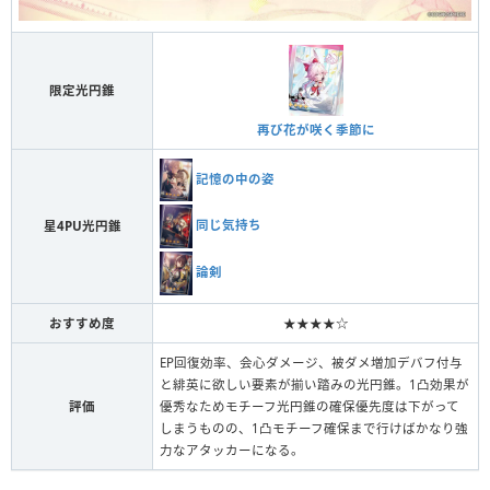
限定光円錐
再び花が咲く季節に
記憶の中の姿
同じ気持ち
星4PU光円錐
論剣
おすすめ度
★★★★☆
EP回復効率、会心ダメージ、被ダメ増加デバフ付与
と緋英に欲しい要素が揃い踏みの光円錐。1凸効果が
評価
優秀なためモチーフ光円錐の確保優先度は下がって
しまうものの、1凸モチーフ確保まで行けばかなり強
力なアタッカーになる。