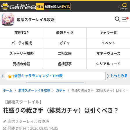
崩壊スターレイル攻略
攻略TOP
最強キャラ
キャラ一覧
パーティ編成
ガチャ
イベント
ストーリー攻略
二相楽園
マネーウォーズ
異相の仲裁
虚構叙事
シリアルコード
最強キャラランキング・Tier表
もっとみる
姫子・旅
1
2
ホーム
崩壊スターレイル攻略
ガチャ
花盛りの裁き手（緋英ガチャ）は引くべ
【崩壊スターレイル】
花盛りの裁き手（緋英ガチャ）は引くべき？
崩壊スターレイル攻略班
最終更新日：2026.08.05 14:35