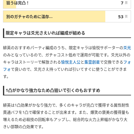
7
狙うは完凸！
票
53
別のガチャのために温存...
票
限定キャラは爻光さえいれば編成が組める
緋英のおすすめパーティ編成のうち、限定キャラは愉悦サポーターの
爻光
のみとなっているので、ガチャコスト低めで運用が可能です。爻光以外の
キャラはストーリーで解放される
愉悦主人公
と
集霊創星
で交換できる
フォ
フォ
で良いので、爻光さえ持っていれば引いてすぐに使うことができま
す。
1凸がかなり強力なため凸狙いで引くのもおすすめ
緋英は1凸効果がかなり強力で、多くのキャラが完凸で獲得する属性耐性
貫通バフを1凸で確保することが出来ます。また、爆笑の褒美の獲得量も
増えるため必殺技の回転率もアップし、総合的な火力上昇幅がかなり大
きい部類の凸効果です。