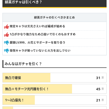
緋英ガチャは引くべき？
緋英ガチャの引くべきかまとめ
限定キャラは爻光さえいれば編成が組める
1凸がかなり強力なため凸狙いで引くのもおすすめ
銀狼LV.999、火花とサポーターを取り合う
愉悦キャラが揃っていないと火力を出しづらい
みんなはガチャを引く？
31
無凸で確保
票
45
無凸＋モチーフ光円錐を引く！
票
21
1〜2凸優先！
票