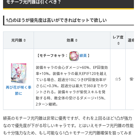
モチーフ光円錐は引くべき？
1凸のほうが優先度は高いができればセットで欲しい
レア度
光円錐
効果
運命
【モチーフキャラ：
緋英
】
装備キャラの会心ダメージ+60%、EP回復効
率+10%。装備キャラの最大EPが120を越え
☆5
愉悦
ている場合、超過分10につきEP回復効率が
さらに+0.3%。超過分は最大で360までカウ
再び花が咲く季
ントされる。装備キャラが愉悦スキルを発
節に
動する時、敵全体の受けるダメージ+15%、
2ターン継続。
緋英のモチーフ光円錐は非常に優秀ですが、それを上回るほど1凸が強力
なので優先度が下がる珍しいキャラです。とはいえモチーフ光円錐の性能
も十分強力なため、もし可能なら1凸＋モチーフ光円錐確保を狙ってみま