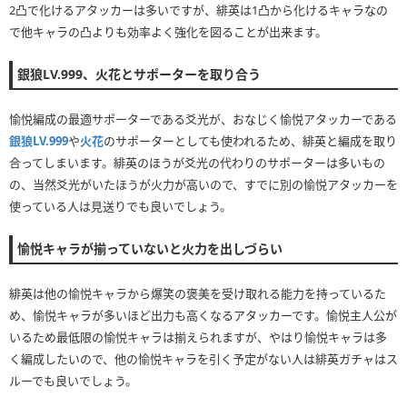
2凸で化けるアタッカーは多いですが、緋英は1凸から化けるキャラなの
で他キャラの凸よりも効率よく強化を図ることが出来ます。
銀狼LV.999、火花とサポーターを取り合う
愉悦編成の最適サポーターである爻光が、おなじく愉悦アタッカーである
銀狼LV.999
や
火花
のサポーターとしても使われるため、緋英と編成を取り
合ってしまいます。緋英のほうが爻光の代わりのサポーターは多いもの
の、当然爻光がいたほうが火力が高いので、すでに別の愉悦アタッカーを
使っている人は見送りでも良いでしょう。
愉悦キャラが揃っていないと火力を出しづらい
緋英は他の愉悦キャラから爆笑の褒美を受け取れる能力を持っているた
め、愉悦キャラが多いほど出力も高くなるアタッカーです。愉悦主人公が
いるため最低限の愉悦キャラは揃えられますが、やはり愉悦キャラは多
く編成したいので、他の愉悦キャラを引く予定がない人は緋英ガチャはス
ルーでも良いでしょう。