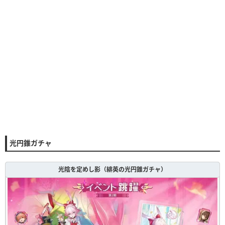
光円錐ガチャ
光陰を定めし影（緋英の光円錐ガチャ）