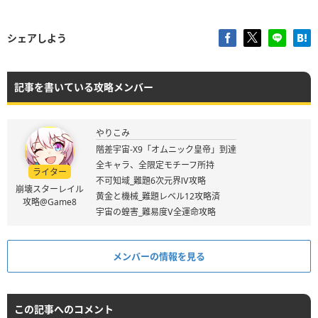
シェアしよう
記事を書いている攻略メンバー
やりこみ
階差宇宙-X9「オムニック皇帝」到達
全キャラ、全限定モチーフ所持
ライター
不可知域_難題6次元界Ⅳ攻略
崩壊スターレイル
黄金と機械_難題レベル12攻略済
攻略@Game8
宇宙の蝗害_難易度Ⅴ全運命攻略
メンバーの情報を見る
この記事へのコメント