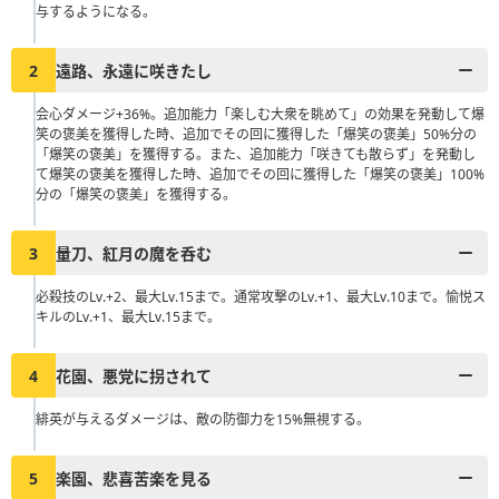
与するようになる。
2
遠路、永遠に咲きたし
会心ダメージ+36%。追加能力「楽しむ大衆を眺めて」の効果を発動して爆
笑の褒美を獲得した時、追加でその回に獲得した「爆笑の褒美」50%分の
「爆笑の褒美」を獲得する。また、追加能力「咲きても散らず」を発動し
て爆笑の褒美を獲得した時、追加でその回に獲得した「爆笑の褒美」100%
分の「爆笑の褒美」を獲得する。
3
量刀、紅月の魔を呑む
必殺技のLv.+2、最大Lv.15まで。通常攻撃のLv.+1、最大Lv.10まで。愉悦ス
キルのLv.+1、最大Lv.15まで。
4
花園、悪党に拐されて
緋英が与えるダメージは、敵の防御力を15%無視する。
5
楽園、悲喜苦楽を見る