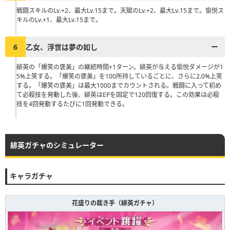
戦闘スキルのLv.+2、最大Lv.15まで。天賦のLv.+2、最大Lv.15まで。愉悦ス
キルのLv.+1、最大Lv.15まで。
6
乙女、浮世は夢の如し
緋英の「爆笑の褒美」の継続時間+1ターン。緋英が与える愉悦ダメージが1
5%上笑する。「爆笑の褒美」を100所持しているごとに、さらに2.0%上笑
する。「爆笑の褒美」は最大1000までカウントされる。戦闘に入って初め
て必殺技を発動した後、緋英はEPを固定で120回復する。この効果は必殺
技を4回発動するたびに1回発動できる。
緋英ガチャのシミュレーター
キャラガチャ
花盛りの裁き手（緋英ガチャ）