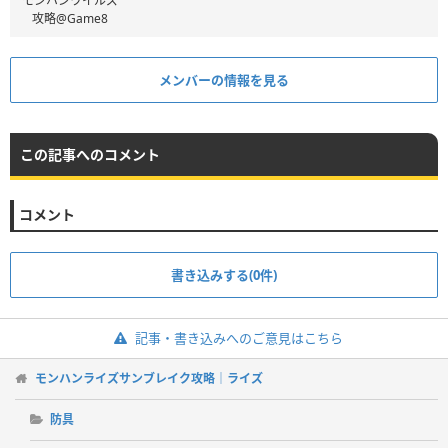
モンハンワイルズ
攻略@Game8
メンバーの情報を見る
この記事へのコメント
コメント
書き込みする(0件)
記事・書き込みへのご意見はこちら
モンハンライズサンブレイク攻略｜ライズ
防具