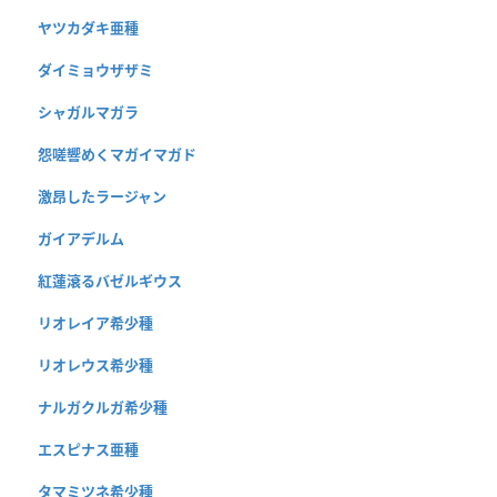
ヤツカダキ亜種
ダイミョウザザミ
シャガルマガラ
怨嗟響めくマガイマガド
激昂したラージャン
ガイアデルム
紅蓮滾るバゼルギウス
リオレイア希少種
リオレウス希少種
ナルガクルガ希少種
エスピナス亜種
タマミツネ希少種