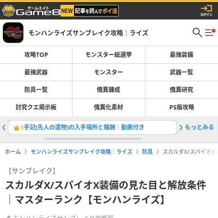
モンハンライズサンブレイク攻略｜ライズ
攻略TOP
モンスター総選挙
最強装備
最強武器
モンスター
武器一覧
防具一覧
傀異錬成
傀異研究
討究クエ掲示板
傀異化素材
PS版攻略
手記(先人の遺物)の入手場所と報酬｜動画付き
もっとみる
双剣の最
1
2
ホーム
モンハンライズサンブレイク攻略｜ライズ
防具
スカルダX/スパイオ
【サンブレイク】
スカルダX/スパイオX装備の見た目と解放条件
｜マスターランク【モンハンライズ】