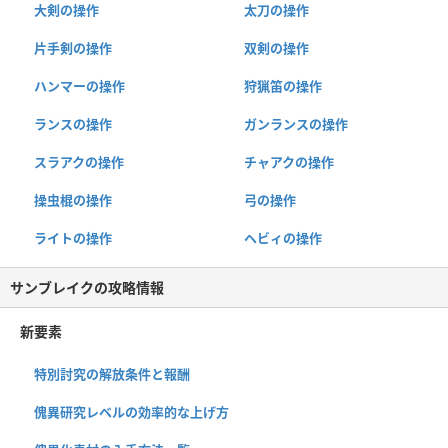
大剣の操作
太刀の操作
片手剣の操作
双剣の操作
ハンマーの操作
狩猟笛の操作
ランスの操作
ガンランスの操作
スラアクの操作
チャアクの操作
操虫棍の操作
弓の操作
ライトの操作
ヘビィの操作
サンブレイクの攻略情報
新要素
特別討究の解放条件と報酬
傀異研究レベルの効率的な上げ方