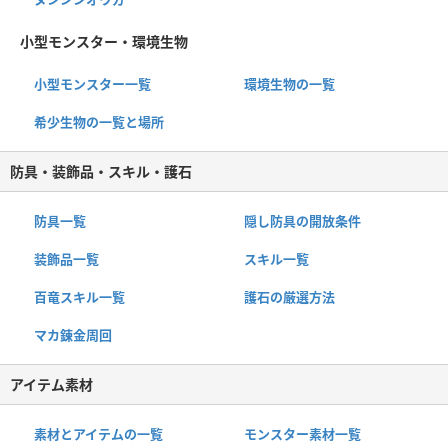
小型モンスター・環境生物
小型モンスター一覧
環境生物の一覧
希少生物の一覧と場所
防具・装飾品・スキル・護石
防具一覧
隠し防具の開放条件
装飾品一覧
スキル一覧
百竜スキル一覧
護石の厳選方法
マカ錬金周回
アイテム素材
素材とアイテムの一覧
モンスター素材一覧