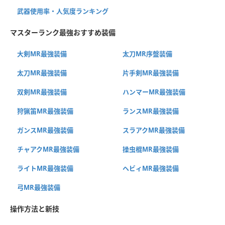
武器使用率・人気度ランキング
マスターランク最強おすすめ装備
大剣MR最強装備
太刀MR序盤装備
太刀MR最強装備
片手剣MR最強装備
双剣MR最強装備
ハンマーMR最強装備
狩猟笛MR最強装備
ランスMR最強装備
ガンスMR最強装備
スラアクMR最強装備
チャアクMR最強装備
操虫棍MR最強装備
ライトMR最強装備
ヘビィMR最強装備
弓MR最強装備
操作方法と新技