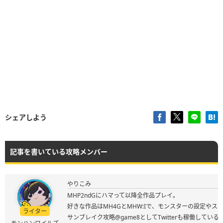
シェアしよう
記事を書いている攻略メンバー
やりこみ
MHP2ndGにハマって以降全作品プレイ。
好きな作品はMH4GとMHW:Iで、モンスターの設定やス
ライター
サンブレイク攻略@game8としてTwitterも稼働してい