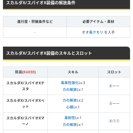
スカルダX/スパイオX装備の解放条件
進行度・狩猟条件など
必要アイテム・素材
-
オオ毒クモリ
を入手
スカルダX/スパイオX装備のスキルとスロット
防具(
RARE8
)
スキル
スロット
毒属性強化
Lv.3
スカルダX/スパイオXテ
④ーー
スタ
力の解放
Lv.1
力の解放
Lv.2
スカルダX/スパイオXペ
③ーー
ット
心眼
Lv.1
毒耐性
Lv.1
スカルダX/スパイオXマ
④①①
ーノ
力の解放
Lv.1