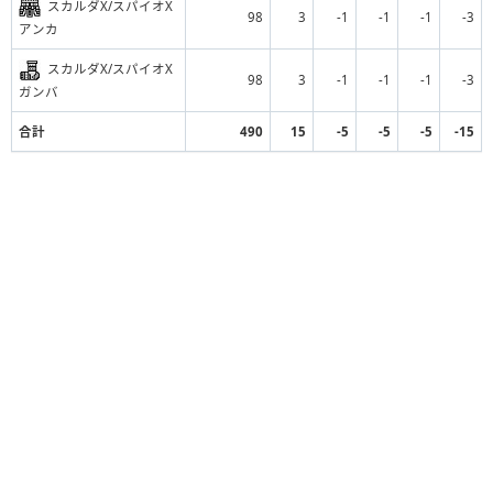
スカルダX/スパイオX
98
3
-1
-1
-1
-3
アンカ
スカルダX/スパイオX
98
3
-1
-1
-1
-3
ガンバ
合計
490
15
-5
-5
-5
-15