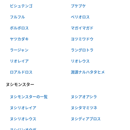
ビシュテンゴ
プケプケ
フルフル
ベリオロス
ボルボロス
マガイマガド
ヤツカダキ
ヨツミワドウ
ラージャン
ラングロトラ
リオレイア
リオレウス
ロアルドロス
淵源ナルハタタヒメ
ヌシモンスター
ヌシモンスターの一覧
ヌシアオアシラ
ヌシリオレイア
ヌシタマミツネ
ヌシリオレウス
ヌシディアブロス
ヌシジンオウガ