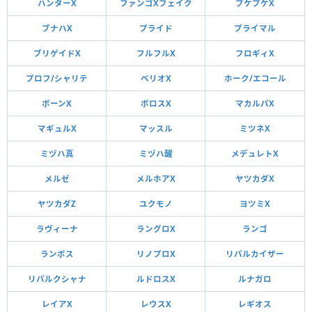
ハンターX
ファンゴXフェイク
プケプケX
ブナハX
プライド
プライマル
ブリゲイドX
フルフルX
フロギィX
プロフ/シャリテ
ベリオX
ホーク/エコール
ボーンX
ボロスX
マカルパX
マギュルX
マッスル
ミツネX
ミヅハ真
ミヅハ醒
メデュレトX
メルゼ
メルホアX
ヤツカダX
ヤツカダZ
ユクモノ
ヨツミX
ラヴィーナ
ラングロX
ランゴ
ランポス
リノプロX
リバルカイザー
リバルクシャナ
ルドロスX
ルナガロ
レイアX
レウスX
レギオス