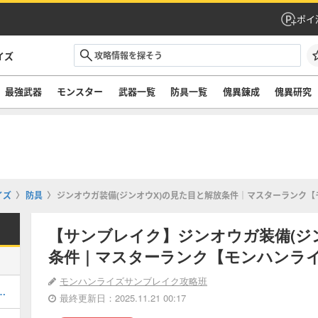
ポイ
イズ
最強武器
モンスター
武器一覧
防具一覧
傀異錬成
傀異研究
イズ
防具
ジンオウガ装備(ジンオウX)の見た目と解放条件｜マスターランク【
【サンブレイク】ジンオウガ装備(ジ
条件｜マスターランク【モンハンラ
モンハンライズサンブレイク攻略班
め装備一覧｜ボーナスアプデ装備
最終更新日：2025.11.21 00:17