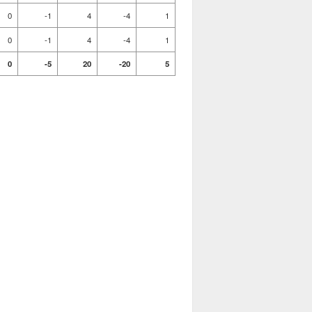
0
-1
4
-4
1
0
-1
4
-4
1
0
-5
20
-20
5