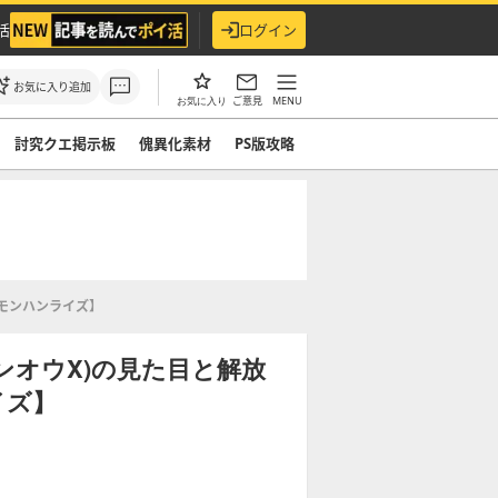
活
ログイン
お気に入り追加
ご意見
MENU
お気に入り
討究クエ掲示板
傀異化素材
PS版攻略
モンハンライズ】
ンオウX)の見た目と解放
イズ】