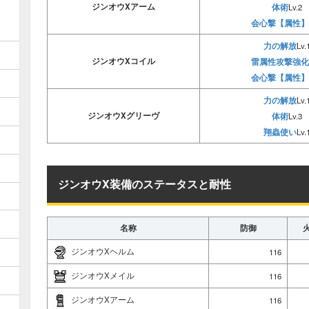
ジンオウXアーム
体術
Lv.2
会心撃【属性】
力の解放
Lv.
ジンオウXコイル
雷属性攻撃強化
会心撃【属性】
力の解放
Lv.
ジンオウXグリーヴ
体術
Lv.3
翔蟲使い
Lv.
ジンオウX装備のステータスと耐性
名称
防御
ジンオウXヘルム
116
ジンオウXメイル
116
ジンオウXアーム
116