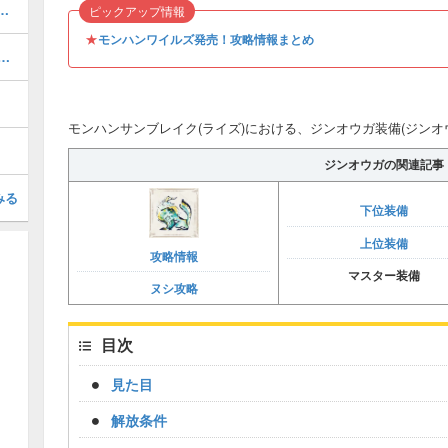
一覧と弱点早見表｜全78体掲載
ピックアップ情報
★
モンハンワイルズ発売！攻略情報まとめ
強装備・2025年最新版の装備掲載
モンハンサンブレイク(ライズ)における、ジンオウガ装備(ジンオ
ジンオウガの関連記事
みる
下位装備
上位装備
攻略情報
マスター装備
ヌシ攻略
目次
見た目
解放条件