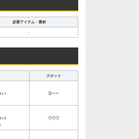
必要アイテム・素材
-
スロット
1
Lv.1
③ーー
1
1
Lv.2
①①①
2
1