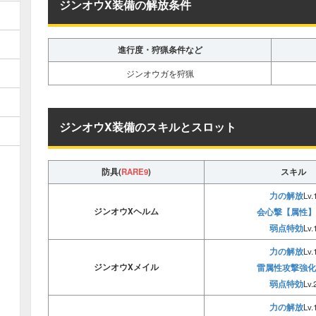
ジンオウX装備の解放条件
進行度・狩猟条件など
ジンオウガを狩猟
ジンオウX装備のスキルとスロット
防具(
RARE9
)
スキル
力の解放
Lv.
ジンオウXヘルム
会心撃【属性】
弱点特効
Lv.
力の解放
Lv.
ジンオウXメイル
雷属性攻撃強化
弱点特効
Lv.
力の解放
Lv.