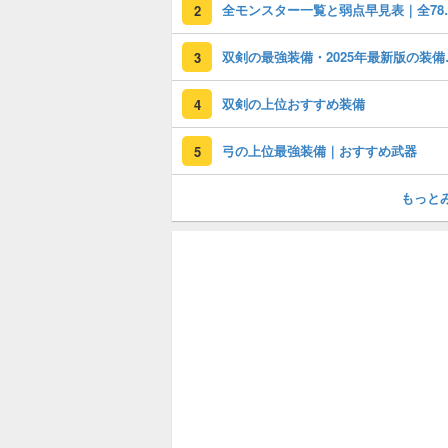
全モンスター
2
双剣の最
3
双剣の上位おすすめ装備
4
弓の上位最強装備｜おすすめ武器
5
もっと