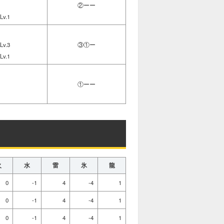
②ーー
Lv.1
1
Lv.3
③①ー
Lv.1
1
①ーー
1
火
水
雷
氷
龍
0
-1
4
-4
1
0
-1
4
-4
1
0
-1
4
-4
1