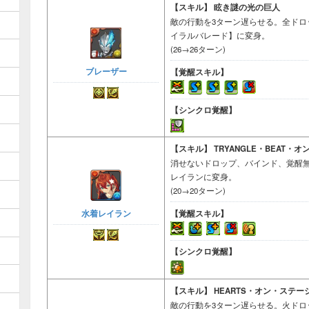
【スキル】
眩き謎の光の巨人
敵の行動を3ターン遅らせる。全ド
イラルバレード】に変身。
(26→26ターン)
ブレーザー
【覚醒スキル】
【シンクロ覚醒】
【スキル】
TRYANGLE・BEAT
消せないドロップ、バインド、覚醒無
レイランに変身。
(20→20ターン)
水着レイラン
【覚醒スキル】
【シンクロ覚醒】
【スキル】
HEARTS・オン・ステ
敵の行動を3ターン遅らせる。火ドロップ