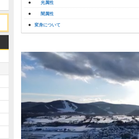
光属性
闇属性
変身について