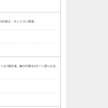
の幻術士・サンドラに変身。
ットを1個生成。敵の行動を4ターン遅らせる。