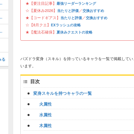
キング！夏休みガチャの評価掲載
★【要注目記事】
最強リーダーランキング
☆【夏休み2026】
／
当たりと評価
交換おすすめ
ボの当たりと評価・引くべき？
★【コードギアス】
／
当たりと評価
交換おすすめ
☆【8月クエ】
EXラッシュの攻略
と当たり・どれを引くべき？
★【魔法石確保】
夏休みクエストの攻略
パズドラ変身（スキル）を持っているキャラを一覧で掲載してい
みる
います。
目次
変身スキルを持つキャラの一覧
火属性
水属性
木属性