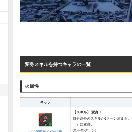
変身スキルを持つキャラの一覧
火属性
キャラ
【スキル】
変身！
自分以外のスキルが2ターン溜まる。仮
ー』に変身。
(25→25ターン)
シン仮面ライダー2号