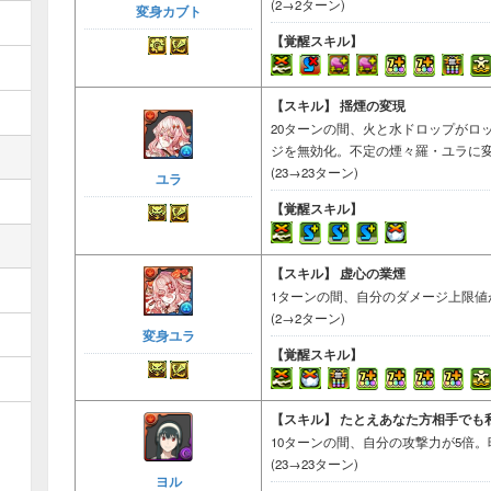
(2→2ターン)
変身カブト
【覚醒スキル】
【スキル】
揺煙の変現
20ターンの間、火と水ドロップがロ
ジを無効化。不定の煙々羅・ユラに
(23→23ターン)
ユラ
【覚醒スキル】
【スキル】
虚心の業煙
1ターンの間、自分のダメージ上限値
(2→2ターン)
変身ユラ
【覚醒スキル】
【スキル】
たとえあなた方相手でも
10ターンの間、自分の攻撃力が5倍
(23→23ターン)
ヨル