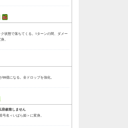
ック状態で落ちてくる。1ターンの間、ダメー
変身。
が99億になる。全ドロップを強化。
私容赦致しません
。暗号名＜いばら姫＞に変身。