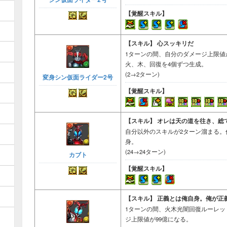
【覚醒スキル】
【スキル】
心スッキリだ
1ターンの間、自分のダメージ上限値
火、木、回復を4個ずつ生成。
(2→2ターン)
変身シン仮面ライダー2号
【覚醒スキル】
【スキル】
オレは天の道を往き、総
自分以外のスキルが2ターン溜まる
身。
(24→24ターン)
カブト
【覚醒スキル】
【スキル】
正義とは俺自身。俺が正
1ターンの間、火木光闇回復ルーレッ
ジ上限値が99億になる。