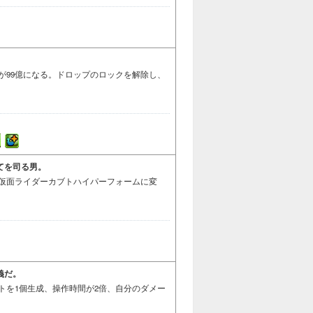
が99億になる。ドロップのロックを解除し、
てを司る男。
。仮面ライダーカブトハイパーフォームに変
義だ。
トを1個生成、操作時間が2倍、自分のダメー