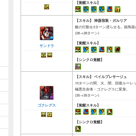
【覚醒スキル】
【スキル】
神器宿装・ガルリア
敵の行動を3ターン遅らせる。錯鳥龍
(28→28ターン)
【覚醒スキル】
サンドラ
【シンクロ覚醒】
【スキル】
ベイルプレサージュ
10ターンの間、火、闇、回復ルーレ
極悪生命体・ゴクレグスに変身。
(35→35ターン)
ゴクレグス
【覚醒スキル】
【シンクロ覚醒】