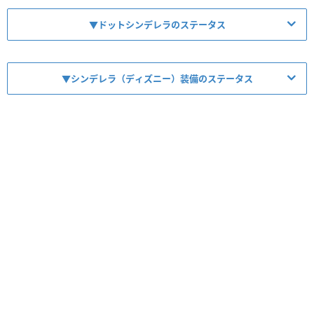
▼ドットシンデレラのステータス
【No.11821】シンデレラ
▼シンデレラ（ディズニー）装備のステータス
【No.11823】シンデレラ【ドット】
【No.11824】シンデレラ【フォト】
レア度
コスト
属性
タイプ
★6
20
光／光
バランス
レア度
コスト
属性
タイプ
★7
30
光／光
バランス
HP
攻撃力
回復力
レア度
コスト
属性
タイプ
Lv99
5365
2358
314