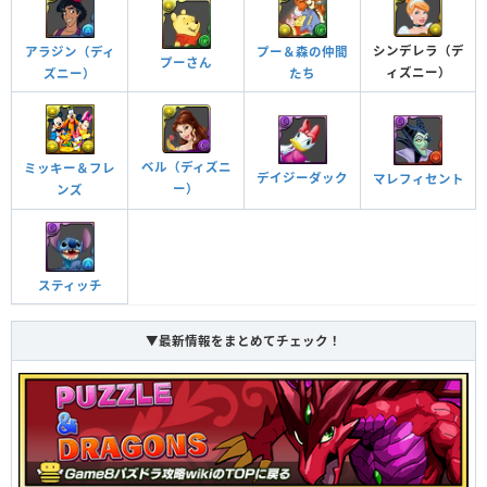
スキルブースト
自分自身へのバインド攻撃を無効化する
バインド耐性＋
シンデレラ（デ
アラジン（ディ
プー＆森の仲間
チーム全体のスキルが1ターン溜まった状態で始まる
プーさん
ドロップ操作時間が延びる（1秒）
スキルブースト
ィズニー）
ズニー）
たち
操作時間延長＋
チーム全体のスキルが2ターン溜まった状態で始まる
スキルブースト＋
チーム全体のスキルが1ターン溜まった状態で始まる
ドロップ操作時間が延びる（1秒）
スキルブースト
操作時間延長＋
チーム全体のスキルが2ターン溜まった状態で始まる
ベル（ディズニ
スキルブースト＋
ミッキー＆フレ
デイジーダック
マレフィセント
自分と同じ属性のドロップを4個消すと攻撃力がかな
ー）
ンズ
自分と同じ属性のドロップを4個消すと攻撃力がアッ
りアップ（4.84倍）し、敵2体に攻撃をする
2体攻撃＋
プ（2.2倍）し、敵2体に攻撃をする
2体攻撃
スキル封印攻撃を無効化することがある
封印耐性
チームのHPが5％アップする
光ドロップで2コンボ以上すると、光属性の攻撃力が
スティッチ
チームHP強化
シンクロ覚醒
アップする（60％、光コンボ強化2個分の効果）
効果
光コンボ強化＋
▼最新情報をまとめてチェック！
光ドロップで2コンボ以上すると、光属性の攻撃力が
自分の全パラメータがアップする（1.5倍）
全パラメータ強化
アップする（60％、光コンボ強化2個分の効果）
光コンボ強化＋
10コンボ以上で攻撃力が25倍になる
超コンボ強化＋