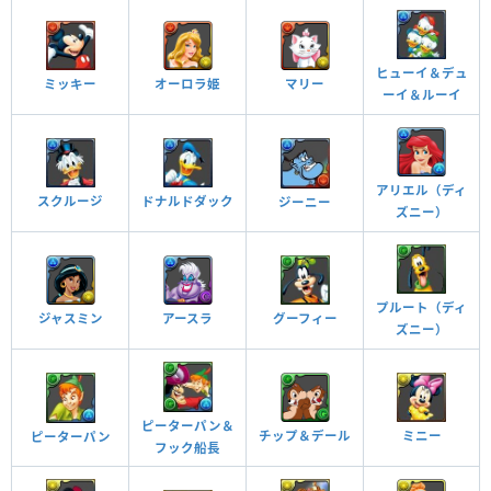
スペシャル・ドレス
ドリーム・オブ・キャッスル ターン数：20→20
ヒューイ＆デュ
ミッキー
オーロラ姫
マリー
光回復の同時攻撃でダメージを半減、攻撃力が30倍、固定1ダメージ。光属
ーイ＆ルーイ
2ターンの間、盤面が7×6マス、受けるダメージを無効化。4ターンの間、ダ
性のHPが2.2倍。
メージ無効を貫通、ダメージ吸収を無効化。
ピクセル・ダンス ターン数：6→6
1ターンの間、自分のダメージ上限値が200億。ロックを解除し、盤面を光に
アリエル（ディ
変化。ガラス型に水を1つ生成。
スクルージ
ドナルドダック
ジーニー
覚醒スキル
効果
ズニー）
覚醒スキル
効果
自分自身へのバインド攻撃を無効化する
他のモンスターにアシストすると自分の覚醒スキル
バインド耐性＋
が付与される
覚醒アシスト
ダンス・オブ・ピクセル・ワールド
プルート（ディ
ジャスミン
アースラ
グーフィー
ズニー）
ダンジョン潜入時にリーダーの時、ランク経験値が1.5倍。光の2コンボ以上
スキル封印攻撃を無効化することがある
ダンジョン潜入中、副属性が光属性に変更される
封印耐性
でダメージを激減、攻撃力が25倍、3コンボ加算。
（ダメージは攻撃力の15％分）
副属性変更・光
チーム全体のスキルが1ターン溜まった状態で始まる
チーム全体のスキルが1ターン溜まった状態で始まる
スキルブースト
ピーターパン＆
スキルブースト
チップ＆デール
ミニー
ピーターパン
フック船長
覚醒スキル
効果
チーム全体のスキルが1ターン溜まった状態で始まる
チーム全体のスキルが1ターン溜まった状態で始まる
スキルブースト