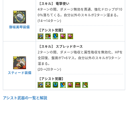
【スキル】
電撃使い
4ターンの間、ダメージ無効を貫通、強化ドロップが10
0％落ちてくる。自分以外のスキルが2ターン溜まる。
(14→14ターン)
御坂美琴装備
【アシスト覚醒】
【スキル】
スプレッドホース
2ターンの間、ダメージ吸収と属性吸収を無効化、HPを
全回復、盤面が7×6マス。自分以外のスキルが3ターン
溜まる。
(20→20ターン)
スティード装備
【アシスト覚醒】
アシスト武器の一覧と解説