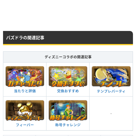
★7
70
光
バランス
HP
攻撃力
回復力
Lv99
5365
2803
305
HP
攻撃力
回復力
Lv110
6975
3644
397
HP
攻撃力
回復力
Lv99
6355
2853
611
Lv120
7511
3784
412
パズドラの関連記事
Lv99
8241
3265
524
つけられる潜在キラー
ディズニーコラボの関連記事
HP
攻撃力
回復力
HP
攻撃力
回復力
Lv99
6355
3298
602
Lv99
9231
3760
821
Lv110
7965
4139
694
当たりと評価
交換おすすめ
テンプレパーティ
Lv120
8501
4279
709
つけられる潜在キラー
ドリーム・オブ・ドレス ターン数：36→36
-
6ターンの間、光属性の攻撃力が3倍。自分以外のスキルが2ターン溜まる。
つけられる潜在キラー
最終段階に変身。
フィーバー
称号チャレンジ