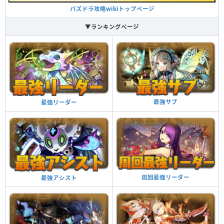
10コンボ以上で攻撃力が25倍になる
パズドラ攻略wikiトップページ
超コンボ強化＋
▼ランキングページ
自分と同じ属性のドロップを4個消すと攻撃力がかな
りアップ（4.84倍）し、敵2体に攻撃をする
2体攻撃＋
超覚醒
効果
最強サブ
最強リーダー
チーム全体のスキルが2ターン溜まった状態で始まる
スキルブースト＋
自分と同じ属性のドロップを4個消すと攻撃力がかな
りアップ（4.84倍）し、敵2体に攻撃をする
2体攻撃＋
自分と同じ属性のドロップを3×3の正方形で消すと攻
周回最強リーダー
最強アシスト
撃力がアップ（12.25倍）し、ダメージ無効を貫通す
ダメージ無効貫通＋
る
自分の全パラメータがアップする（1.5倍）
全パラメータ強化