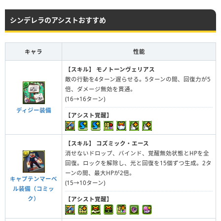
シンデレラのアシストおすすめ
キャラ
性能
【スキル】
モノトーンヴェリアス
敵の行動を4ターン遅らせる。5ターンの間、回復力が5
倍、ダメージ無効を貫通。
(16→16ターン)
ディジー装備
【アシスト覚醒】
【スキル】
コズミック・エース
消せないドロップ、バインド、覚醒無効状態とHPを全
回復。ロックを解除し、光と回復を15個ずつ生成。2タ
ーンの間、最大HPが2倍。
キャプテンマーベ
(15→10ターン)
ル装備（コミッ
ク）
【アシスト覚醒】