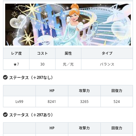
レア度
コスト
属性
タイプ
★7
30
光／光
バランス
ステータス（＋297なし）
HP
攻撃力
回復力
Lv99
8241
3265
524
ステータス（＋297あり）
HP
攻撃力
回復力