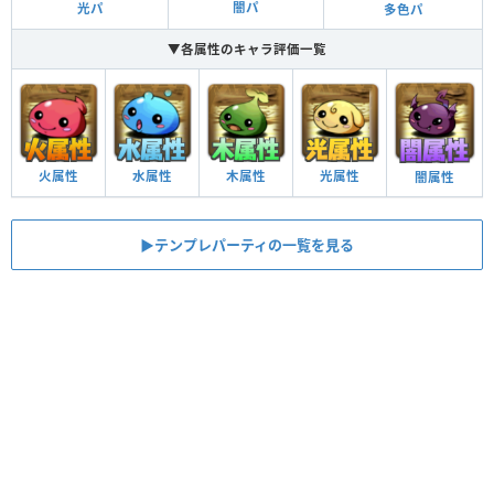
闇パ
光パ
多色パ
▼各属性のキャラ評価一覧
火属性
水属性
木属性
光属性
闇属性
▶︎テンプレパーティの一覧を見る