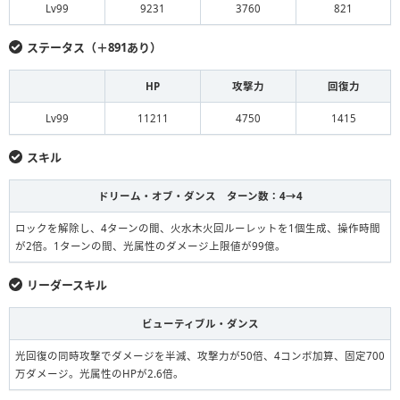
Lv99
9231
3760
821
ステータス（＋891あり）
HP
攻撃力
回復力
Lv99
11211
4750
1415
スキル
ドリーム・オブ・ダンス ターン数：4→4
ロックを解除し、4ターンの間、火水木火回ルーレットを1個生成、操作時間
が2倍。1ターンの間、光属性のダメージ上限値が99億。
リーダースキル
ビューティブル・ダンス
光回復の同時攻撃でダメージを半減、攻撃力が50倍、4コンボ加算、固定700
万ダメージ。光属性のHPが2.6倍。