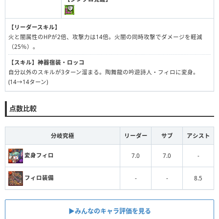
【リーダースキル】
火と闇属性のHPが2倍、攻撃力は14倍。火闇の同時攻撃でダメージを軽減
（25％）。
【スキル】
神器宿装・ロッコ
自分以外のスキルが3ターン溜まる。陶舞龍の吟遊詩人・フィロに変身。
(14→14ターン)
点数比較
分岐究極
リーダー
サブ
アシスト
変身フィロ
7.0
7.0
-
フィロ装備
-
-
8.5
▶︎みんなのキャラ評価を見る