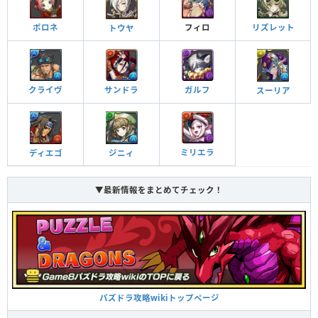
自分自身へのバインド攻撃を無効化する
バインド耐性＋
ダンジョン潜入中、バランスタイプが追加される
ポロネ
フィロ
リズレット
トウヤ
バランスタイプ追加
チーム全体のスキルが2ターン溜まった状態で始まる
スキルブースト＋
チーム全体のスキルが1ターン溜まった状態で始まる
スキルブースト
サンドラ
ガルフ
クライヴ
スーリア
毒攻撃を無効化する
毒耐性＋
チーム全体のスキルが1ターン溜まった状態で始まる
スキルブースト
操作不可攻撃を無効化する
ミリエラ
操作不可耐性
ディエゴ
ジニィ
チーム全体のスキルが1ターン溜まった状態で始まる
スキルブースト
▼最新情報をまとめてチェック！
雲攻撃を無効化する
雲耐性
シンクロ覚醒
効果
強化された火ドロップの出現率（40％）とダメージ
回復ドロップ5個をL字型に消すと敵から受けるダメ
がかなりアップする（1.1449倍）
ージを軽減（5％）し、攻撃力が3倍になる。さらに
火ドロップ強化＋
回復L字消し
バインド状態が1ターン回復する。
強化された闇ドロップの出現率（40％）とダメージ
パズドラ攻略wikiトップページ
がかなりアップする（1.1449倍）
闇ドロップ強化＋