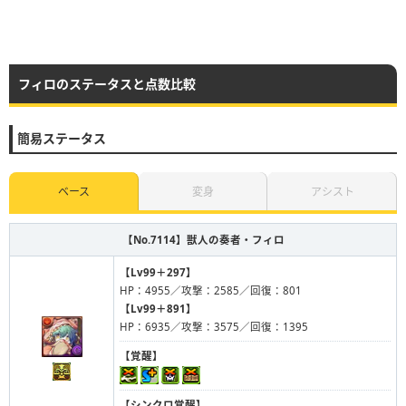
フィロのステータスと点数比較
簡易ステータス
ベース
変身
アシスト
【No.7114】
獣人の奏者・フィロ
【Lv99＋297】
HP：4955／攻撃：2585／回復：801
【Lv99＋891】
HP：6935／攻撃：3575／回復：1395
【覚醒】
【シンクロ覚醒】