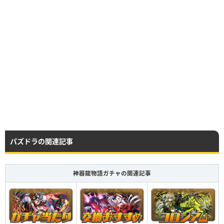
レア度
コスト
属性
タイプ
★6
23
火／闇
バランス
レア度
コスト
属性
タイプ
★7
70
火
バランス
HP
攻撃力
回復力
Lv99
3965
2090
504
HP
攻撃力
回復力
パズドラの関連記事
Lv99
8165
3790
1004
HP
攻撃力
回復力
Lv99
4955
2585
801
神器龍物語ガチャの関連記事
HP
攻撃力
回復力
Lv99
9155
4285
1301
つけられる潜在キラー