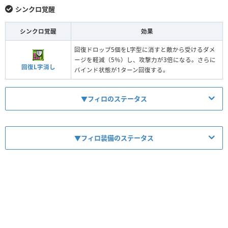
シンクロ覚醒
シンクロ覚醒
効果
回復ドロップ5個をL字型に消すと敵から受けるダメ
ージを軽減（5％）し、攻撃力が3倍になる。さらに
回復L字消し
バインド状態が1ターン回復する。
▼フィロのステータス
▼フィロ装備のステータス
【No.7114】獣人の奏者・フィロ
【No.10558】陶舞龍の神器・ロッコ