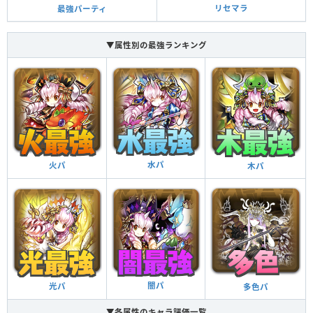
リセマラ
最強パーティ
▼属性別の最強ランキング
水パ
火パ
木パ
闇パ
光パ
多色パ
▼各属性のキャラ評価一覧