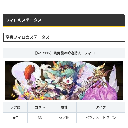
フィロのステータス
変身フィロのステータス
【No.7115】陶舞龍の吟遊詩人・フィロ
レア度
コスト
属性
タイプ
★7
33
火／闇
バランス／ドラゴン