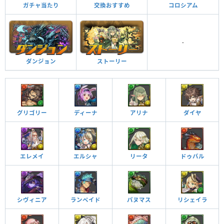
ガチャ当たり
交換おすすめ
コロシアム
つけられる潜在キラー
-
ダンジョン
ストーリー
神器宿装・ロッコ ターン数：14→14
自分以外のスキルが3ターン溜まる。陶舞龍の吟遊詩人・フィロに変身。
ハピネスハートンメロディ ターン数：16→6
グリゴリー
ディーナ
アリナ
ダイヤ
2ターンの間、ダメージを半減、回復力が2倍。消せないドロップ、バイン
嬉笑の旅心
ド、覚醒無効を全回復。
火と闇属性のHPが2倍、攻撃力は14倍。火闇の同時攻撃でダメージを軽減
エレメイ
エルシャ
リータ
ドゥバル
（25％）。
覚醒スキル
効果
シヴィニア
ランペイド
パヌマス
リシェイラ
他のモンスターにアシストすると自分の覚醒スキル
覚醒スキル
効果
が付与される
覚醒アシスト