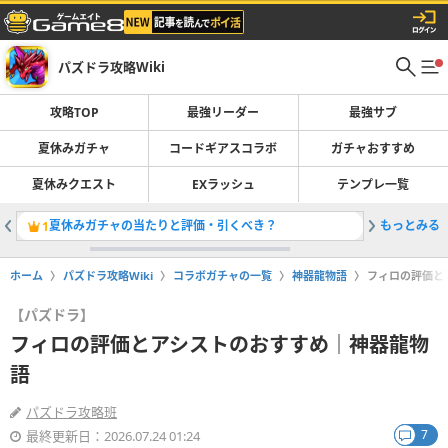
パズドラ攻略Wiki
攻略TOP
最強リーダー
最強サブ
夏休みガチャ
コードギアスコラボ
ガチャおすすめ
夏休みクエスト
EXラッシュ
テンプレ一覧
夏休みガチャの当たりと評価・引くべき？
もっとみる
最強リー
1
2
ホーム
パズドラ攻略Wiki
コラボガチャの一覧
神器龍物語
フィロの評価と
【パズドラ】
フィロの評価とアシストのおすすめ｜神器龍物
語
パズドラ攻略班
7
最終更新日：2026.07.24 01:24