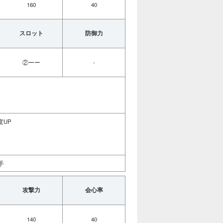
160
40
スロット
防御力
②ーー
-
度UP
手
攻撃力
会心率
140
40