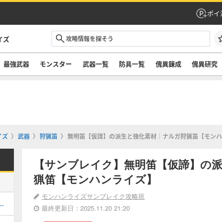
ポイ
イズ
最強武器
モンスター
武器一覧
防具一覧
傀異錬成
傀異研究
イズ
武器
狩猟笛
無明笛【仮諦】の派生と強化素材｜ナルガ狩猟笛【モンハ
【サンブレイク】無明笛【仮諦】の
猟笛【モンハンライズ】
モンハンライズサンブレイク攻略班
最強装備｜ボーナスアプデ対応
最終更新日：2025.11.20 21:20