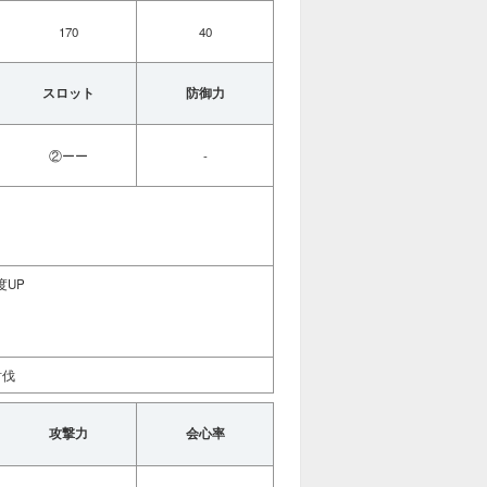
170
40
スロット
防御力
②ーー
-
度UP
討伐
攻撃力
会心率