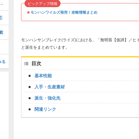
備最強・2025年最新版の装備掲載
ピックアップ情報
★
モンハンワイルズ発売！攻略情報まとめ
応
載
モンハンサンブレイク(ライズ)における、「無明笛【仮諦】／ヒ
と派生をまとめています。
みる
目次
基本性能
入手・生産素材
派生・強化先
関連リンク