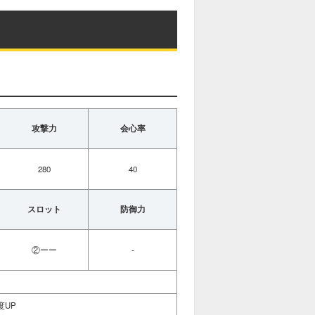
攻撃力
会心率
280
40
スロット
防御力
②ーー
-
度UP