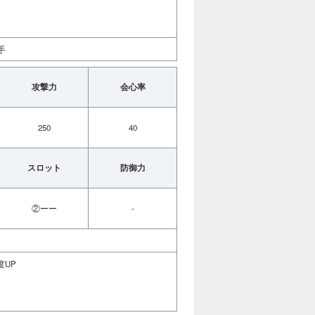
手
攻撃力
会心率
250
40
スロット
防御力
②ーー
-
度UP