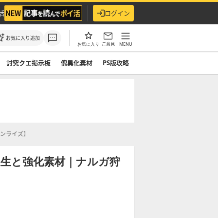
活
ログイン
お気に入り追加
ご意見
MENU
お気に入り
討究クエ掲示板
傀異化素材
PS版攻略
ンライズ】
派生と強化素材｜ナルガ狩