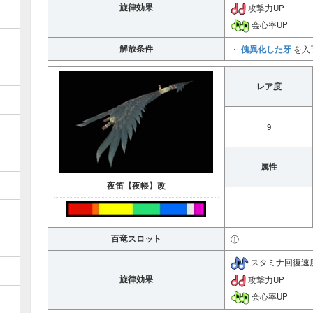
旋律効果
攻撃力UP
会心率UP
解放条件
傀異化した牙
・
を入
レア度
9
属性
夜笛【夜帳】改
- -
百竜スロット
①
スタミナ回復速
旋律効果
攻撃力UP
会心率UP