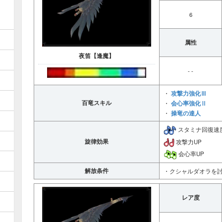
6
属性
夜笛【逢魔】
- -
攻撃力強化Ⅲ
・
百竜スキル
会心率強化Ⅱ
・
操竜の達人
・
スタミナ回復速
旋律効果
攻撃力UP
会心率UP
解放条件
・クシャルダオラを
レア度