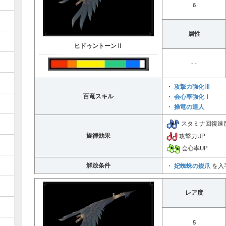
6
属性
ヒドゥントーンⅡ
- -
攻撃力強化Ⅲ
・
百竜スキル
会心率強化Ⅰ
・
操竜の達人
・
スタミナ回復速
旋律効果
攻撃力UP
会心率UP
解放条件
妃蜘蛛の鋭爪
・
を入
レア度
5