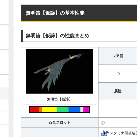
無明笛【仮諦】の基本性能
無明笛【仮諦】の性能まとめ
レア度
10
属性
無明笛【仮諦】
- -
百竜スロット
①
スタミナ回復速