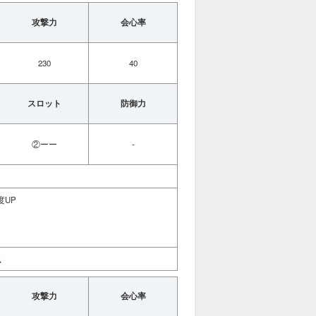
攻撃力
会心率
230
40
スロット
防御力
②ーー
-
度UP
猟
攻撃力
会心率