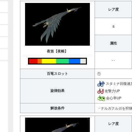
レア度
8
属性
夜笛【夜帳】
- -
百竜スロット
①
スタミナ回復速
旋律効果
攻撃力UP
会心率UP
解放条件
・ナルガクルガを狩
レア度