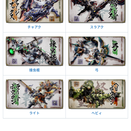
スラアク
チャアク
弓
操虫棍
ヘビィ
ライト