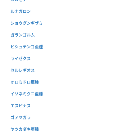
ルナガロン
ショウグンギザミ
ガランゴルム
ビシュテンゴ亜種
ライゼクス
セルレギオス
オロミドロ亜種
イソネミクニ亜種
エスピナス
ゴアマガラ
ヤツカダキ亜種