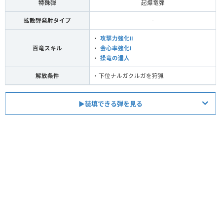
特殊弾
起爆竜弾
斬裂弾
3｜特大｜速い
移射
水冷弾
-
拡散弾Lv3
-
-
貫通弾Lv3
2｜大｜速い
移リ
拡散弾発射タイプ
-
竜撃弾
-
電撃弾
-
毒弾Lv1
-
-
散弾Lv1
-
-
・
攻撃力強化Ⅱ
麻酔弾
2｜中｜最速
移射、移リ
氷結弾
-
毒弾Lv2
-
-
百竜スキル
・
会心率強化Ⅰ
散弾Lv2
-
-
・
操竜の達人
滅龍弾
-
麻痺弾Lv1
3｜大｜速い
移リ
散弾Lv3
-
-
解放条件
・下位ナルガクルガを狩猟
貫通火炎弾
-
麻痺弾Lv2
2｜特大｜遅い
-
放散弾Lv1
-
-
貫通水冷弾
-
睡眠弾Lv1
-
-
放散弾Lv2
▶装填できる弾を見る
-
-
貫通電撃弾
-
睡眠弾Lv2
-
-
放散弾Lv3
-
-
弾
数｜反動｜リロ
発射タイプ
貫通氷結弾
-
減気弾Lv1
3｜大｜速い
移射、移リ
徹甲榴弾Lv1
-
-
通常弾Lv1
4｜小｜最速
移射、移リ
貫通滅龍弾
-
減気弾Lv2
2｜大｜速い
-
徹甲榴弾Lv2
-
-
通常弾Lv2
3｜小｜最速
移射、移リ
鬼人弾
-
回復弾Lv1
-
-
徹甲榴弾Lv3
-
-
通常弾Lv3
-
-
硬化弾
-
回復弾Lv2
-
-
拡散弾Lv1
-
-
貫通弾Lv1
4｜小｜最速
移射、速射
斬裂弾
3｜特大｜速い
移射
火炎弾
-
-
拡散弾Lv2
-
-
貫通弾Lv2
2｜大｜速い
移射
竜撃弾
-