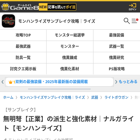
モンハンライズサンブレイク攻略｜ライズ
攻略TOP
モンスター総選挙
最強装備
最強武器
モンスター
武器一覧
防具一覧
傀異錬成
傀異研究
討究クエ掲示板
傀異化素材
PS版攻略
双剣の最強装備・2025年最新版の装備掲載
もっとみる
最強装備
1
2
ホーム
モンハンライズサンブレイク攻略｜ライズ
武器
ライトボウガン
無
【サンブレイク】
無明弩【正業】の派生と強化素材｜ナルガライ
ト【モンハンライズ】