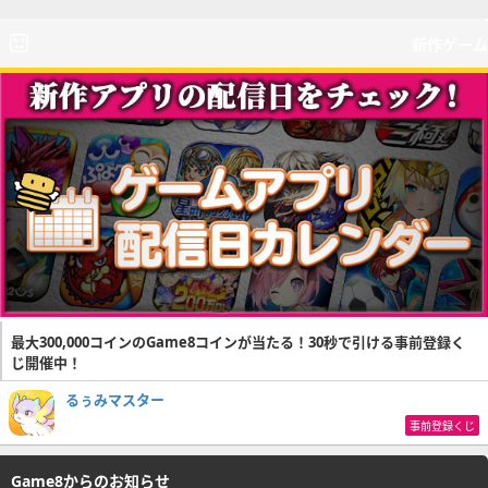
新作ゲーム
最大300,000コインのGame8コインが当たる！30秒で引ける事前登録く
じ開催中！
るぅみマスター
事前登録くじ
Game8からのお知らせ