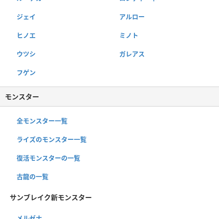
ジェイ
アルロー
ヒノエ
ミノト
ウツシ
ガレアス
フゲン
モンスター
全モンスター一覧
ライズのモンスター一覧
復活モンスターの一覧
古龍の一覧
サンブレイク新モンスター
メルゼナ