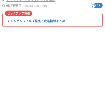
モンハンライズサンブレイク攻略班
19
最終更新日：2025.11.20 21:19
ピックアップ情報
★
モンハンワイルズ発売！攻略情報まとめ