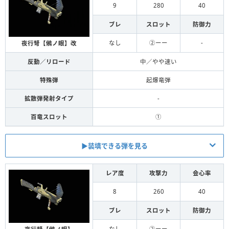
9
280
40
通常弾Lv2
4｜小｜最速
移射、移リ
ブレ
スロット
防御力
通常弾Lv3
-
なし
②ーー
-
夜行弩【鵂ノ眼】改
貫通弾Lv1
5｜小｜最速
移射、速射
反動／リロード
中／やや速い
貫通弾Lv2
5｜大｜速い
移射、速射
特殊弾
起爆竜弾
貫通弾Lv3
4｜大｜速い
移リ
拡散弾発射タイプ
-
散弾Lv1
-
百竜スロット
①
散弾Lv2
-
▶装填できる弾を見る
散弾Lv3
-
放散弾Lv1
-
弾
数｜反動｜リロ
発射タイプ
レア度
攻撃力
会心率
放散弾Lv2
-
通常弾Lv1
5｜小｜最速
移射、移リ
8
260
40
放散弾Lv3
-
通常弾Lv2
4｜小｜最速
移射、移リ
ブレ
スロット
防御力
徹甲榴弾Lv1
-
通常弾Lv3
-
なし
②ーー
-