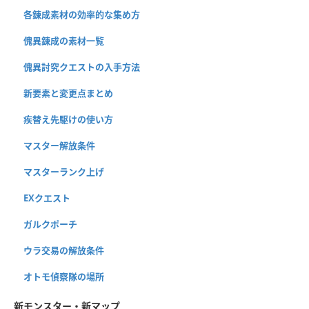
各錬成素材の効率的な集め方
傀異錬成の素材一覧
傀異討究クエストの入手方法
新要素と変更点まとめ
疾替え先駆けの使い方
マスター解放条件
マスターランク上げ
EXクエスト
ガルクポーチ
ウラ交易の解放条件
オトモ偵察隊の場所
新モンスター・新マップ