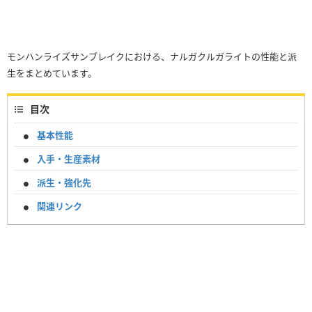
モンハンライズサンブレイクにおける、ナルガクルガライトの性能と派
生をまとめています。
目次
基本性能
入手・生産素材
派生・強化先
関連リンク