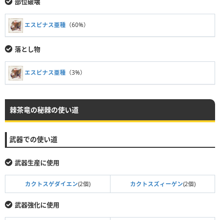
部位破壊
エスピナス亜種
（60%）
落とし物
エスピナス亜種
（3%）
棘茶竜の秘棘の使い道
武器での使い道
武器生産に使用
カクトスゲダイエン
(2個)
カクトスズィーゲン
(2個)
武器強化に使用