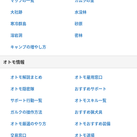
マップの一覧
カムラの里
大社跡
水没林
寒冷群島
砂原
溶岩洞
密林
キャンプの増やし方
オトモ情報
オトモ解説まとめ
オトモ雇用窓口
オトモ隠密隊
おすすめサポート
サポート行動一覧
オトモスキル一覧
ガルクの操作方法
おすすめ猟犬具
オトモ厳選のやり方
オトモおすすめ装備
交易窓口
オトモ道場