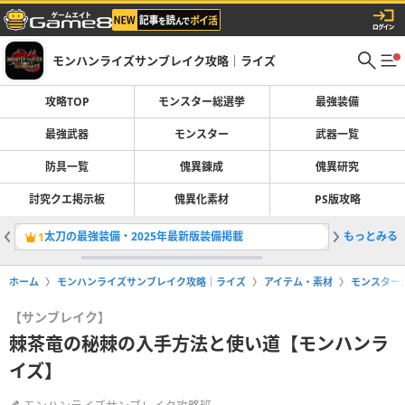
モンハンライズサンブレイク攻略｜ライズ
攻略TOP
モンスター総選挙
最強装備
最強武器
モンスター
武器一覧
防具一覧
傀異錬成
傀異研究
討究クエ掲示板
傀異化素材
PS版攻略
太刀の最強装備・2025年最新版装備掲載
もっとみる
寒冷群島
1
2
ホーム
モンハンライズサンブレイク攻略｜ライズ
アイテム・素材
モンスター
【サンブレイク】
棘茶竜の秘棘の入手方法と使い道【モンハンラ
イズ】