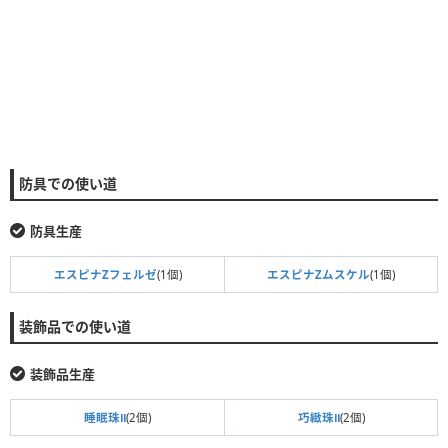
防具での使い道
防具生産
エスピナZフェルゼ
(1個)
エスピナZムスケル
(1個)
装飾品での使い道
装飾品生産
睡眠珠Ⅱ
(2個)
巧緻珠Ⅱ
(2個)