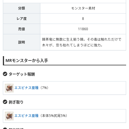
分類
モンスター素材
レア度
8
売値
11860
棘茶竜に無数に生え揃う棘。その毒は触れただけで
説明
木々が、忽ち枯れてしまうほどに強力。
MRモンスターから入手
ターゲット報酬
エスピナス亜種
（7%）
剥ぎ取り
エスピナス亜種
（本体5%尻尾5%）