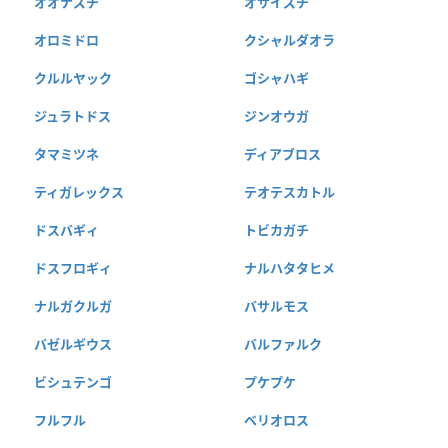
オオナズチ
オサイズチ
オロミドロ
クシャルダオラ
クルルヤック
ゴシャハギ
ジュラトドス
ジンオウガ
タマミツネ
ディアブロス
ティガレックス
テオテスカトル
ドスバギィ
トビカガチ
ドスフロギィ
ナルハタタヒメ
ナルガクルガ
バサルモス
バゼルギウス
バルファルク
ビシュテンゴ
プケプケ
フルフル
ベリオロス