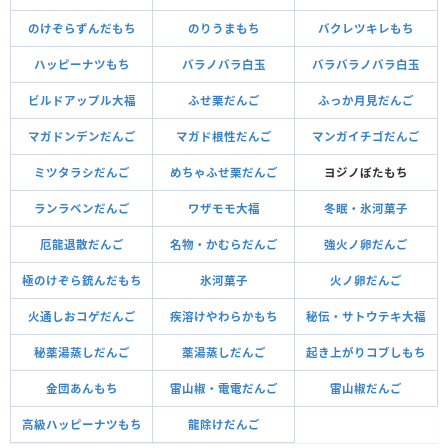
のけぞらずんだもち
のりうまもち
バクレツキレもち
ハッピーナツもち
バラノバラ白玉
バラバラノバラ白玉
ビルドアップル大福
ふせ栗だんご
ふっか月見だんご
マガドンデンだんご
マガド根性だんご
マンガイチゴだんご
ミツタラシだんご
めちゃふせ栗だんご
ヨジノぼたもち
ランラベンだんご
ワザモモ大福
冬眠・氷河菓子
厄龍退散だんご
名物・かむらだんご
強火ノ卵だんご
極のけぞら銃んだもち
氷河菓子
火ノ卵だんご
火通しおコゲだんご
疾溶けやわらかもち
秘伝・サトウテキ大福
秘薬湯蒸しだんご
薬湯蒸しだんご
起き上がりコブしもち
金団あんもち
雷山椒・電電だんご
雷山椒だんご
高級ハッピーナツもち
龍除けだんご