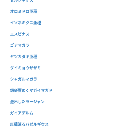
セルレギオス
オロミドロ亜種
イソネミクニ亜種
エスピナス
ゴアマガラ
ヤツカダキ亜種
ダイミョウザザミ
シャガルマガラ
怨嗟響めくマガイマガド
激昂したラージャン
ガイアデルム
紅蓮滾るバゼルギウス