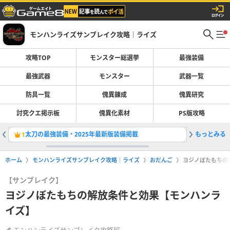
モンハンライズサンブレイク攻略｜ライズ
攻略TOP
モンスター総選挙
最強装備
最強武器
モンスター
武器一覧
防具一覧
傀異錬成
傀異研究
討究クエ掲示板
傀異化素材
PS版攻略
太刀の最強装備・2025年最新版装備掲載
もっとみる
原初を刻
1
2
ホーム
モンハンライズサンブレイク攻略｜ライズ
おだんご
ヨジノぼたもちの
【サンブレイク】
ヨジノぼたもちの解放条件と効果【モンハンラ
イズ】