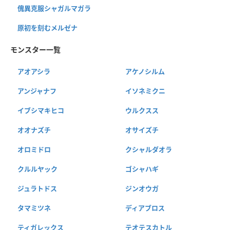
傀異克服シャガルマガラ
原初を刻むメルゼナ
モンスター一覧
アオアシラ
アケノシルム
アンジャナフ
イソネミクニ
イブシマキヒコ
ウルクスス
オオナズチ
オサイズチ
オロミドロ
クシャルダオラ
クルルヤック
ゴシャハギ
ジュラトドス
ジンオウガ
タマミツネ
ディアブロス
ティガレックス
テオテスカトル