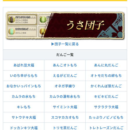
▶︎団子一覧に戻る
だんご一覧
あばれ豆大福
あんこオトもち
あんに丸だんご
いのち辛がらもち
えるがどだんご
オトモだちの絆もち
おなかいっパインもち
オネガ芋練り
かくれんぼ笹だんご
カムラの水もち
カムラの瀑布水もち
キビキビだんご
キレもち
サイミント大福
サクラクラ大福
サトウテキ大福
スコヤカカオもち
たっぷりノビノビもち
ドッカンキツ大福
トリモ茶だんご
トレトレーズンだんご