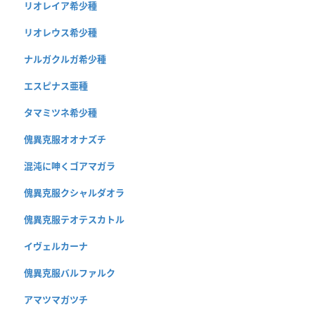
リオレイア希少種
リオレウス希少種
ナルガクルガ希少種
エスピナス亜種
タマミツネ希少種
傀異克服オオナズチ
混沌に呻くゴアマガラ
傀異克服クシャルダオラ
傀異克服テオテスカトル
イヴェルカーナ
傀異克服バルファルク
アマツマガツチ