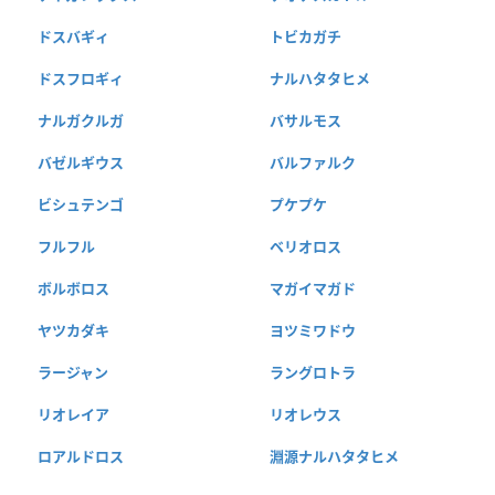
ドスバギィ
トビカガチ
ドスフロギィ
ナルハタタヒメ
ナルガクルガ
バサルモス
バゼルギウス
バルファルク
ビシュテンゴ
プケプケ
フルフル
ベリオロス
ボルボロス
マガイマガド
ヤツカダキ
ヨツミワドウ
ラージャン
ラングロトラ
リオレイア
リオレウス
ロアルドロス
淵源ナルハタタヒメ