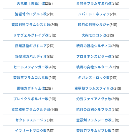
火竜棍【炎舞】改
(2個)
蛮顎弩フラムマヌバ改
(2個)
溶岩弩ウログルト改
(2個)
ルパ・ド・ネフィラ
(2個)
蛮顎剣斧フラムシスカ改
(2個)
暁月の剣斧シルジャ
(3個)
リオヴェルグレイブ改
(3個)
大砲モロコシ改
(2個)
巨剛銃槍ギガドニア
(2個)
暁月の銃槍シルティス
(2個)
護皇槍ガバルディオ
(3個)
プロミネンスピラー改
(3個)
ヒートスティンガー改
(4個)
暁月の突槍シルタープ
(2個)
蛮顎笛フラムコルヌ改
(2個)
ギガンズ＝ロック改
(2個)
霊槌カボチャ王改
(2個)
蛮顎槌フラムスフィリ改
(2個)
ブレイクリボルバー改
(3個)
灼刃ファイアノヴァ改
(2個)
蛮顎双剣フラムクルテ改
(1個)
暁月の双剣シルフラス
(2個)
セクトドスルージュ
(3個)
蛮顎剣フラムシーカ改
(3個)
イフリートマロウ改
(3個)
蛮顎刀フラムソブレ改
(2個)