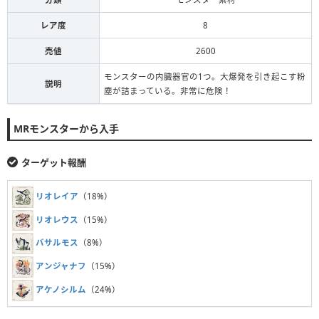
レア度
8
売値
2600
モンスターの内臓器官の1つ。大爆発を引き起こす粉
説明
塵が詰まっている。非常に危険！
MRモンスターから入手
ターゲット報酬
リオレイア
（18%）
リオレウス
（15%）
バサルモス
（8%）
アンジャナフ
（15%）
アケノシルム
（24%）