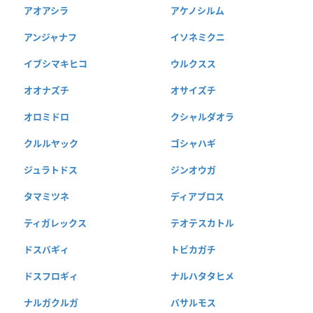
アオアシラ
アケノシルム
アンジャナフ
イソネミクニ
イブシマキヒコ
ウルクスス
オオナズチ
オサイズチ
オロミドロ
クシャルダオラ
クルルヤック
ゴシャハギ
ジュラトドス
ジンオウガ
タマミツネ
ディアブロス
ティガレックス
テオテスカトル
ドスバギィ
トビカガチ
ドスフロギィ
ナルハタタヒメ
ナルガクルガ
バサルモス