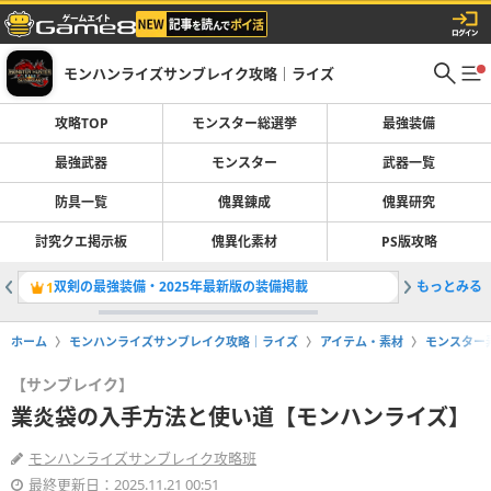
モンハンライズサンブレイク攻略｜ライズ
攻略TOP
モンスター総選挙
最強装備
最強武器
モンスター
武器一覧
防具一覧
傀異錬成
傀異研究
討究クエ掲示板
傀異化素材
PS版攻略
双剣の最強装備・2025年最新版の装備掲載
もっとみる
ヘビィボ
1
2
ホーム
モンハンライズサンブレイク攻略｜ライズ
アイテム・素材
モンスター
【サンブレイク】
業炎袋の入手方法と使い道【モンハンライズ】
モンハンライズサンブレイク攻略班
最終更新日：2025.11.21 00:51