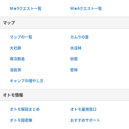
M★5クエスト一覧
M★6クエスト一覧
マップ
マップの一覧
カムラの里
大社跡
水没林
寒冷群島
砂原
溶岩洞
密林
キャンプの増やし方
オトモ情報
オトモ解説まとめ
オトモ雇用窓口
オトモ隠密隊
おすすめサポート