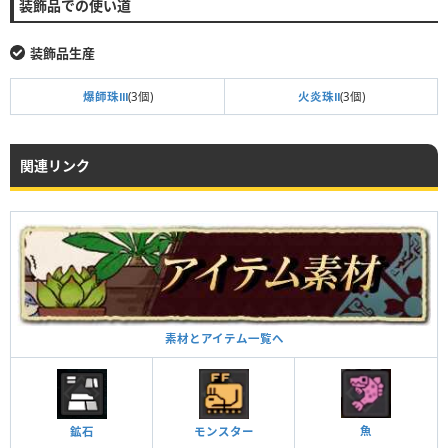
装飾品での使い道
装飾品生産
爆師珠Ⅲ
(3個)
火炎珠Ⅱ
(3個)
関連リンク
素材とアイテム一覧へ
魚
鉱石
モンスター