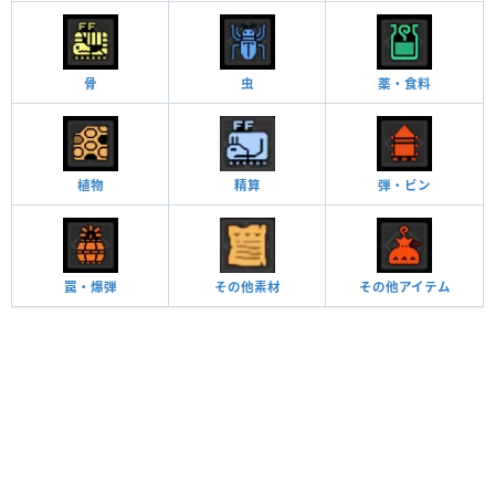
骨
虫
薬・食料
植物
精算
弾・ビン
罠・爆弾
その他素材
その他アイテム