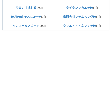
飛竜刀【楓】改
(2個)
タイタンマカエラ改
(3個)
暁月の刺刀シルコーラ
(2個)
蛮顎大剣フラムヘレヴ改
(1個)
インフェルノゴート
(3個)
クリエ・ド・ネフィラ改
(3個)