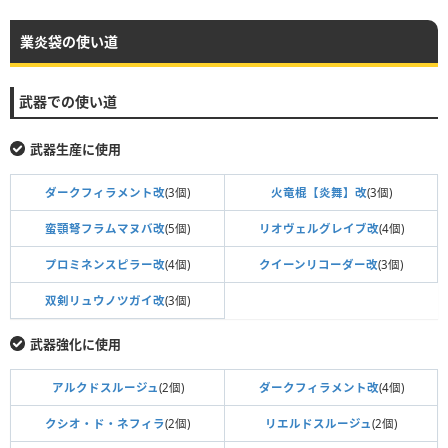
業炎袋の使い道
武器での使い道
武器生産に使用
ダークフィラメント改
(3個)
火竜棍【炎舞】改
(3個)
蛮顎弩フラムマヌバ改
(5個)
リオヴェルグレイブ改
(4個)
プロミネンスピラー改
(4個)
クイーンリコーダー改
(3個)
双剣リュウノツガイ改
(3個)
武器強化に使用
アルクドスルージュ
(2個)
ダークフィラメント改
(4個)
クシオ・ド・ネフィラ
(2個)
リエルドスルージュ
(2個)