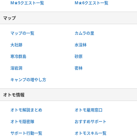
M★5クエスト一覧
M★6クエスト一覧
マップ
マップの一覧
カムラの里
大社跡
水没林
寒冷群島
砂原
溶岩洞
密林
キャンプの増やし方
オトモ情報
オトモ解説まとめ
オトモ雇用窓口
オトモ隠密隊
おすすめサポート
サポート行動一覧
オトモスキル一覧