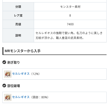
分類
モンスター素材
レア度
8
売値
7400
セルレギオスの強靭で鋭い角。名刀のように美しき
説明
刃紋が浮かぶ、職人垂涎の武具素材。
MRモンスターから入手
剥ぎ取り
セルレギオス
（12%）
部位破壊
セルレギオス
（頭部：80%）