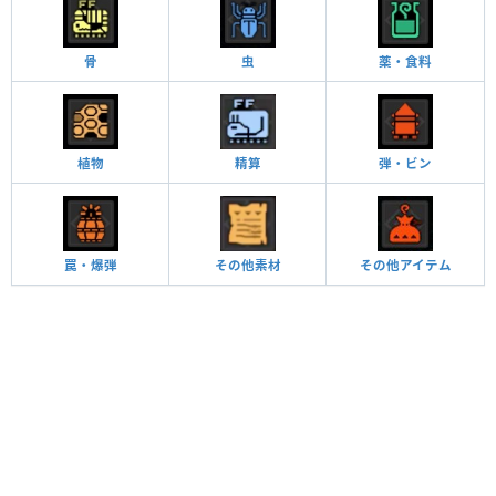
骨
虫
薬・食料
植物
精算
弾・ビン
罠・爆弾
その他素材
その他アイテム