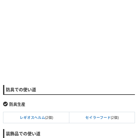
防具での使い道
防具生産
レギオスヘルム
(2個)
セイラーフード
(2個)
装飾品での使い道