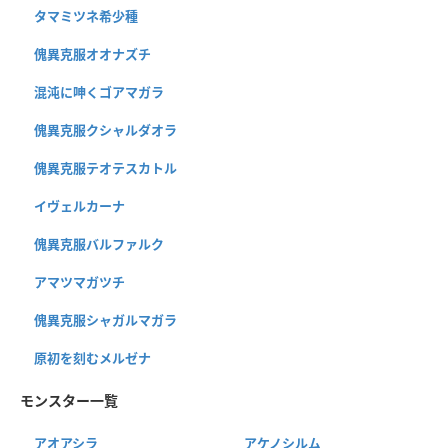
タマミツネ希少種
傀異克服オオナズチ
混沌に呻くゴアマガラ
傀異克服クシャルダオラ
傀異克服テオテスカトル
イヴェルカーナ
傀異克服バルファルク
アマツマガツチ
傀異克服シャガルマガラ
原初を刻むメルゼナ
モンスター一覧
アオアシラ
アケノシルム