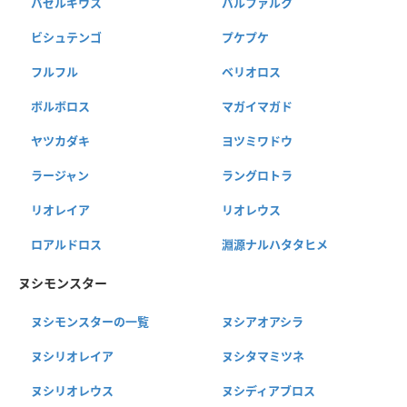
バゼルギウス
バルファルク
ビシュテンゴ
プケプケ
フルフル
ベリオロス
ボルボロス
マガイマガド
ヤツカダキ
ヨツミワドウ
ラージャン
ラングロトラ
リオレイア
リオレウス
ロアルドロス
淵源ナルハタタヒメ
ヌシモンスター
ヌシモンスターの一覧
ヌシアオアシラ
ヌシリオレイア
ヌシタマミツネ
ヌシリオレウス
ヌシディアブロス