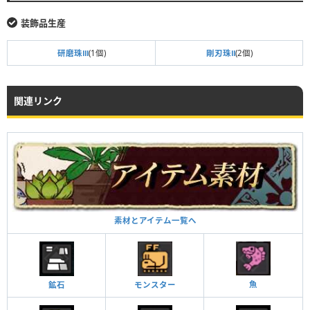
装飾品生産
研磨珠Ⅲ
(1個)
剛刃珠Ⅱ
(2個)
関連リンク
素材とアイテム一覧へ
魚
鉱石
モンスター