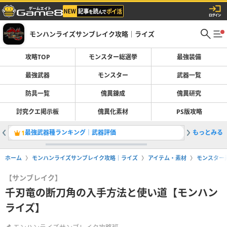
モンハンライズサンブレイク攻略｜ライズ
攻略TOP
モンスター総選挙
最強装備
最強武器
モンスター
武器一覧
防具一覧
傀異錬成
傀異研究
討究クエ掲示板
傀異化素材
PS版攻略
最強武器種ランキング｜武器評価
もっとみる
最強武器
1
2
ホーム
モンハンライズサンブレイク攻略｜ライズ
アイテム・素材
モンスター
【サンブレイク】
千刃竜の断刀角の入手方法と使い道【モンハン
ライズ】