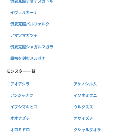
傀異克服テオテスカトル
イヴェルカーナ
傀異克服バルファルク
アマツマガツチ
傀異克服シャガルマガラ
原初を刻むメルゼナ
モンスター一覧
アオアシラ
アケノシルム
アンジャナフ
イソネミクニ
イブシマキヒコ
ウルクスス
オオナズチ
オサイズチ
オロミドロ
クシャルダオラ