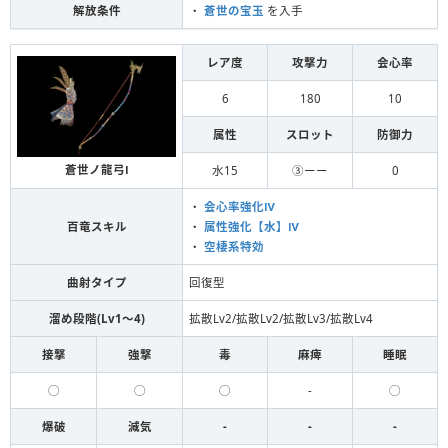
解放条件
・
蒼世の宝玉
を入手
レア度
攻撃力
会心率
6
180
10
属性
スロット
防御力
蒼世ノ龍弓Ⅰ
水15
③ーー
0
・
会心率強化Ⅳ
百竜スキル
・
属性強化【水】Ⅳ
・
空棲系特効
曲射タイプ
回復型
溜め段階(Lv1〜4)
拡散Lv2/拡散Lv2/拡散Lv3/拡散Lv4
接撃
強撃
毒
麻痺
睡眠
◯
◯
◯
-
◯
爆破
減気
-
-
-