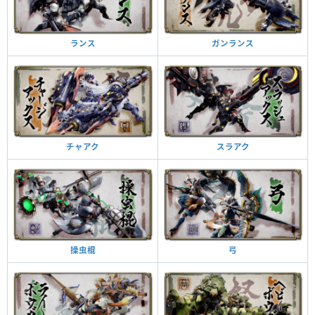
ガンランス
ランス
スラアク
チャアク
弓
操虫棍