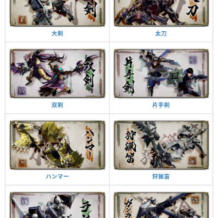
太刀
大剣
片手剣
双剣
狩猟笛
ハンマー