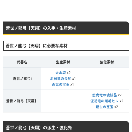
蒼世ノ龍弓【天翔】の入手・生産素材
蒼世ノ龍弓【天翔】に必要な素材
武器名
生産素材
強化素材
大水袋
x2
蒼世ノ龍弓Ⅰ
泥翁竜の長髭
x1
-
蒼世の宝玉
x1
怨虎竜の魂結晶
x2
蒼世ノ龍弓【天翔】
-
泥翁竜の剛毛ヒレ
x2
蒼世の宝玉
x2
蒼世ノ龍弓【天翔】の派生・強化先