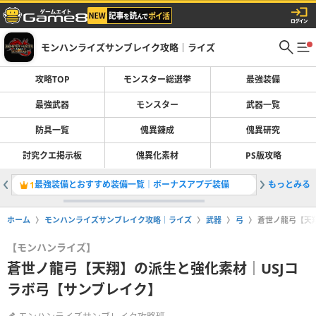
モンハンライズサンブレイク攻略｜ライズ
攻略TOP
モンスター総選挙
最強装備
最強武器
モンスター
武器一覧
防具一覧
傀異錬成
傀異研究
討究クエ掲示板
傀異化素材
PS版攻略
最強装備とおすすめ装備一覧｜ボーナスアプデ装備
もっとみる
ヘビィボ
1
2
ホーム
モンハンライズサンブレイク攻略｜ライズ
武器
弓
蒼世ノ龍弓【天
【モンハンライズ】
蒼世ノ龍弓【天翔】の派生と強化素材｜USJコ
ラボ弓【サンブレイク】