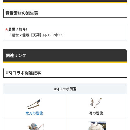
蒼世素材の派生表
★
蒼世ノ龍弓Ⅰ
┗
蒼世ノ龍弓【天翔】
(攻190/水25)
関連リンク
USJコラボ関連記事
USJコラボ関連
太刀の性能
弓の性能