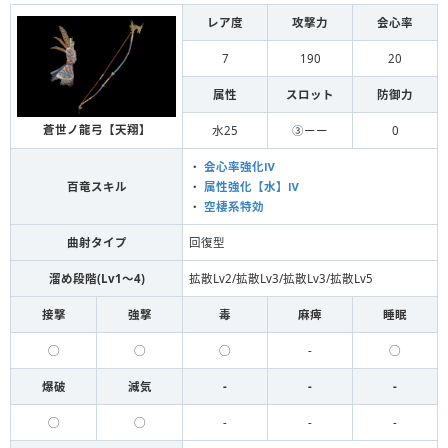
レア度
攻撃力
会心率
7
190
20
属性
スロット
防御力
蒼世ノ龍弓【天翔】
水25
③ーー
0
・
会心率強化Ⅳ
百竜スキル
・
属性強化【水】Ⅳ
・
空棲系特効
曲射タイプ
回復型
溜め段階(Lv1〜4)
拡散Lv2/拡散Lv3/拡散Lv3/拡散Lv5
接撃
強撃
毒
麻痺
睡眠
◯
◯
◯
-
◯
爆破
減気
-
-
-
◯
◯
-
-
-