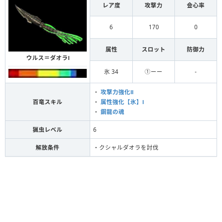
レア度
攻撃力
会心率
6
170
0
属性
スロット
防御力
ウルス＝ダオラⅠ
氷 34
①ーー
-
・
攻撃力強化Ⅱ
百竜スキル
・
属性強化【氷】Ⅰ
・
鋼龍の魂
猟虫レベル
6
解放条件
・クシャルダオラを討伐