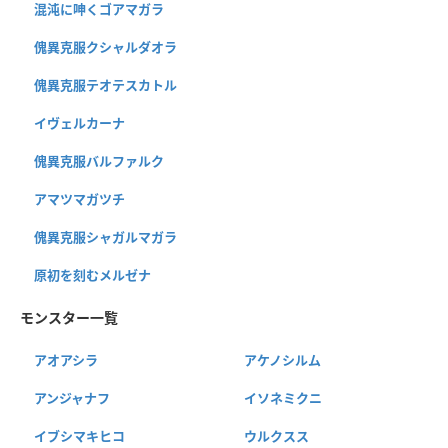
混沌に呻くゴアマガラ
傀異克服クシャルダオラ
傀異克服テオテスカトル
イヴェルカーナ
傀異克服バルファルク
アマツマガツチ
傀異克服シャガルマガラ
原初を刻むメルゼナ
モンスター一覧
アオアシラ
アケノシルム
アンジャナフ
イソネミクニ
イブシマキヒコ
ウルクスス