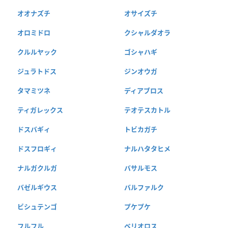
オオナズチ
オサイズチ
オロミドロ
クシャルダオラ
クルルヤック
ゴシャハギ
ジュラトドス
ジンオウガ
タマミツネ
ディアブロス
ティガレックス
テオテスカトル
ドスバギィ
トビカガチ
ドスフロギィ
ナルハタタヒメ
ナルガクルガ
バサルモス
バゼルギウス
バルファルク
ビシュテンゴ
プケプケ
フルフル
ベリオロス