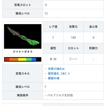
百竜スロット
③
猟虫レベル
12
レア度
攻撃力
会心率
7
180
0
属性
スロット
防御力
クイド＝ダオラ
氷 36
①ーー
-
・
攻撃力強化Ⅲ
百竜スキル
・
属性強化【氷】Ⅱ
・
鋼龍の魂
猟虫レベル
7
解放条件
・バルファルクを討伐