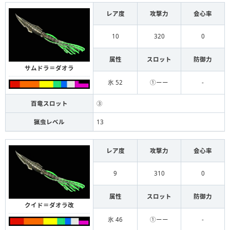
レア度
攻撃力
会心率
10
320
0
属性
スロット
防御力
サムドラ＝ダオラ
氷 52
①ーー
-
百竜スロット
③
猟虫レベル
13
レア度
攻撃力
会心率
9
310
0
属性
スロット
防御力
クイド＝ダオラ改
氷 46
①ーー
-