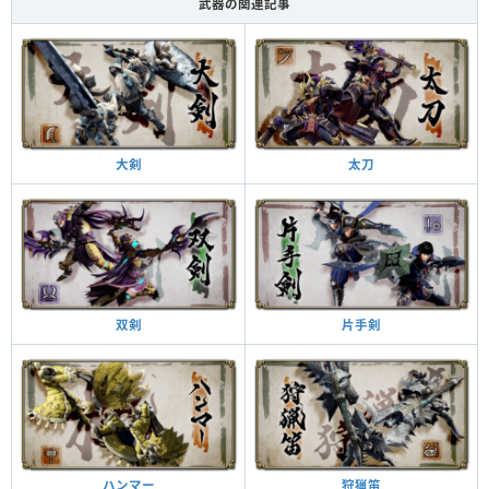
武器の関連記事
太刀
大剣
片手剣
双剣
狩猟笛
ハンマー