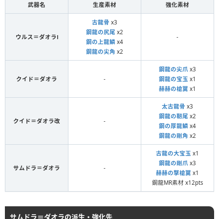
武器名
生産素材
強化素材
古龍骨
x3
鋼龍の尻尾
x2
ウルス＝ダオラⅠ
-
鋼の上龍鱗
x4
鋼龍の尖角
x2
鋼龍の尖爪
x3
クイド＝ダオラ
-
鋼龍の宝玉
x1
赫赫の槍翼
x1
太古龍骨
x3
鋼龍の靭尾
x2
クイド＝ダオラ改
-
鋼の厚龍鱗
x4
鋼龍の剛角
x2
古龍の大宝玉
x1
鋼龍の剛爪
x3
サムドラ＝ダオラ
-
赫赫の撃槍翼
x1
鋼龍MR素材 x12pts
サムドラ＝ダオラの派生・強化先