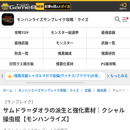
モンハンライズサンブレイク攻略｜ライズ
攻略TOP
モンスター総選挙
最強装備
最強武器
モンスター
武器一覧
防具一覧
傀異錬成
傀異研究
討究クエ掲示板
傀異化素材
PS版攻略
傀異克服シャガルマガラ装備(ヴァチス/プラグマ)の見た目と解放条件｜マスターランク
もっとみる
全モンス
1
2
ホーム
モンハンライズサンブレイク攻略｜ライズ
武器
操虫棍
サムドラ＝
【サンブレイク】
サムドラ＝ダオラの派生と強化素材｜クシャル
操虫棍【モンハンライズ】