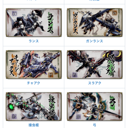
ガンランス
ランス
スラアク
チャアク
弓
操虫棍