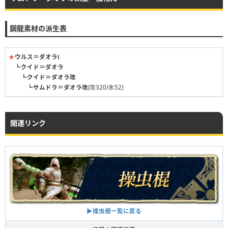
鋼龍素材の派生表
★
ウルス＝ダオラⅠ
┗
クイド＝ダオラ
┗
クイド＝ダオラ改
┗
サムドラ＝ダオラ改
(攻320/氷52)
関連リンク
▶︎操虫棍一覧に戻る