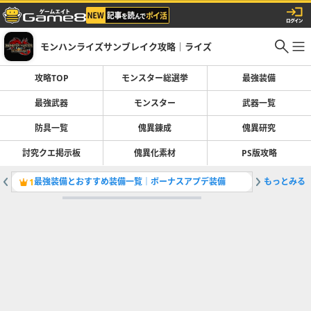
モンハンライズサンブレイク攻略｜ライズ
攻略TOP
モンスター総選挙
最強装備
最強武器
モンスター
武器一覧
防具一覧
傀異錬成
傀異研究
討究クエ掲示板
傀異化素材
PS版攻略
最強装備とおすすめ装備一覧｜ボーナスアプデ装備
もっとみる
全モンス
1
2