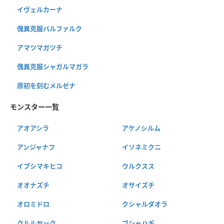
イヴェルカーナ
傀異克服バルファルク
アマツマガツチ
傀異克服シャガルマガラ
原初を刻むメルゼナ
モンスター一覧
アオアシラ
アケノシルム
アンジャナフ
イソネミクニ
イブシマキヒコ
ウルクスス
オオナズチ
オサイズチ
オロミドロ
クシャルダオラ
クルルヤック
ゴシャハギ