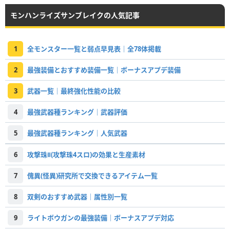
モンハンライズサンブレイクの人気記事
1
全モンスター一覧と弱点早見表｜全78体掲載
2
最強装備とおすすめ装備一覧｜ボーナスアプデ装備
3
武器一覧｜最終強化性能の比較
4
最強武器種ランキング｜武器評価
5
最強武器種ランキング｜人気武器
6
攻撃珠Ⅱ(攻撃珠4スロ)の効果と生産素材
7
傀異(怪異)研究所で交換できるアイテム一覧
8
双剣のおすすめ武器｜属性別一覧
9
ライトボウガンの最強装備｜ボーナスアプデ対応