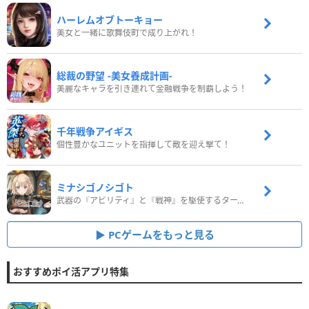
ハーレムオブトーキョー
美女と一緒に歌舞伎町で成り上がれ！
総裁の野望 -美女養成計画-
美麗なキャラを引き連れて金融戦争を制覇しよう！
千年戦争アイギス
個性豊かなユニットを指揮して敵を迎え撃て！
ミナシゴノシゴト
武器の『アビリティ』と『戦神』を駆使するターン制コマンドバトルRPG！
PCゲームをもっと見る
おすすめポイ活アプリ特集