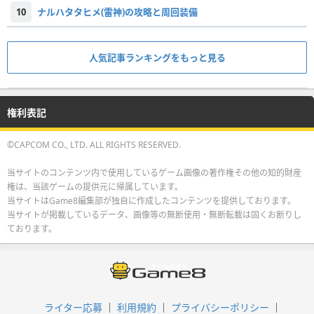
10
ナルハタタヒメ(雷神)の攻略と周回装備
人気記事ランキングをもっと見る
権利表記
©CAPCOM CO., LTD. ALL RIGHTS RESERVED.
当サイトのコンテンツ内で使用しているゲーム画像の著作権その他の知的財産
権は、当該ゲームの提供元に帰属しています。
当サイトはGame8編集部が独自に作成したコンテンツを提供しております。
当サイトが掲載しているデータ、画像等の無断使用・無断転載は固くお断りし
ております。
ライター応募
利用規約
プライバシーポリシー