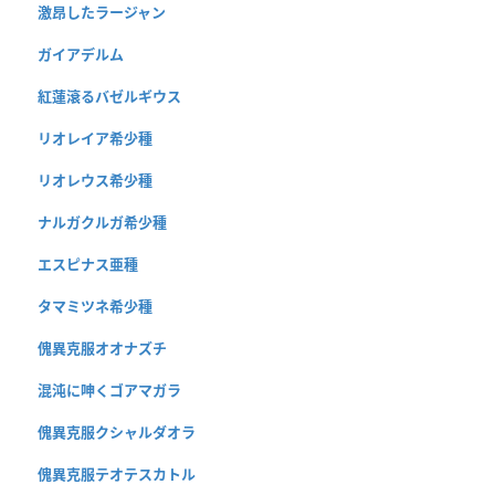
激昂したラージャン
ガイアデルム
紅蓮滾るバゼルギウス
リオレイア希少種
リオレウス希少種
ナルガクルガ希少種
エスピナス亜種
タマミツネ希少種
傀異克服オオナズチ
混沌に呻くゴアマガラ
傀異克服クシャルダオラ
傀異克服テオテスカトル