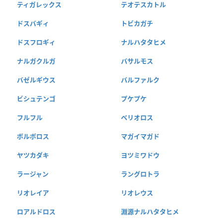
ティガレックス
テオテスカトル
ドスバギィ
トビカガチ
ドスフロギィ
ナルハタタヒメ
ナルガクルガ
バサルモス
バゼルギウス
バルファルク
ビシュテンゴ
プケプケ
フルフル
ベリオロス
ボルボロス
マガイマガド
ヤツカダキ
ヨツミワドウ
ラージャン
ラングロトラ
リオレイア
リオレウス
ロアルドロス
淵源ナルハタタヒメ