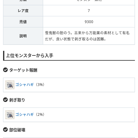
レア度
7
売値
9300
雪鬼獣の胆のう。古来から万能薬の素材として有名
説明
だが、良い状態で剥ぎ取るのは困難。
上位モンスターから入手
ターゲット報酬
ゴシャハギ
（3%）
剥ぎ取り
ゴシャハギ
（2%）
部位破壊