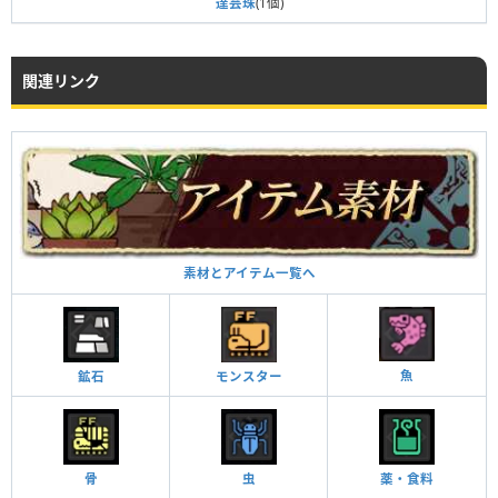
達芸珠
(1個)
関連リンク
素材とアイテム一覧へ
魚
鉱石
モンスター
骨
虫
薬・食料