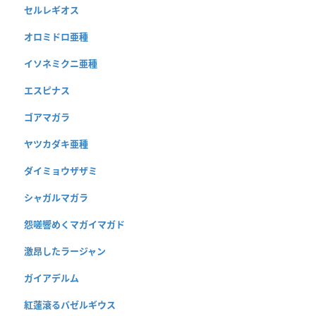
セルレギオス
オロミドロ亜種
イソネミクニ亜種
エスピナス
ゴアマガラ
ヤツカダキ亜種
ダイミョウザザミ
シャガルマガラ
怨嗟響めくマガイマガド
激昂したラージャン
ガイアデルム
紅蓮滾るバゼルギウス