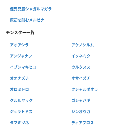
傀異克服シャガルマガラ
原初を刻むメルゼナ
モンスター一覧
アオアシラ
アケノシルム
アンジャナフ
イソネミクニ
イブシマキヒコ
ウルクスス
オオナズチ
オサイズチ
オロミドロ
クシャルダオラ
クルルヤック
ゴシャハギ
ジュラトドス
ジンオウガ
タマミツネ
ディアブロス