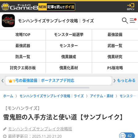
モンハンライズサンブレイク攻略｜ライズ
攻略TOP
モンスター総選挙
最強装備
最強武器
モンスター
武器一覧
防具一覧
傀異錬成
傀異研究
討究クエ掲示板
傀異化素材
PS版攻略
弓の最強装備｜ボーナスアプデ対応
もっとみる
太刀の最
1
2
ホーム
モンハンライズサンブレイク攻略｜ライズ
アイテム・素材
モンスター
【モンハンライズ】
雪鬼胆の入手方法と使い道【サンブレイク】
モンハンライズサンブレイク攻略班
42
最終更新日：2025.11.20 21:20