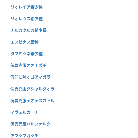
リオレイア希少種
リオレウス希少種
ナルガクルガ希少種
エスピナス亜種
タマミツネ希少種
傀異克服オオナズチ
混沌に呻くゴアマガラ
傀異克服クシャルダオラ
傀異克服テオテスカトル
イヴェルカーナ
傀異克服バルファルク
アマツマガツチ