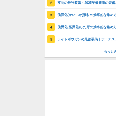
双剣の最
2
傀異化(かいいか)素材の効率的な集め
3
傀異化(怪異化)した牙の効率的な集め
4
ライトボウガンの
5
もっと