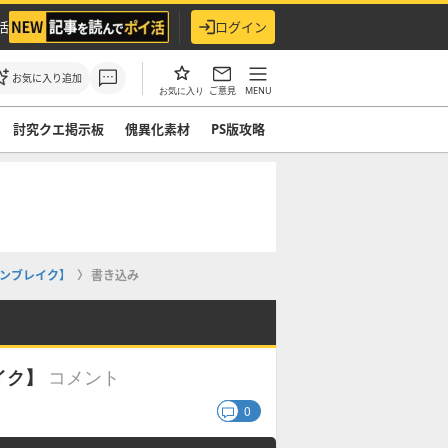
活
ログイン
お気に入り追加
ご意見
MENU
お気に入り
討究クエ掲示板
傀異化素材
PS版攻略
ンブレイク】
書き込み
コメント
イク】
0