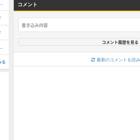
強装備・2025年最新版の装備掲載
コメント
方
方
コメント履歴を見る
最強装備｜ボーナスアプデ対応
最新のコメントを読
みる