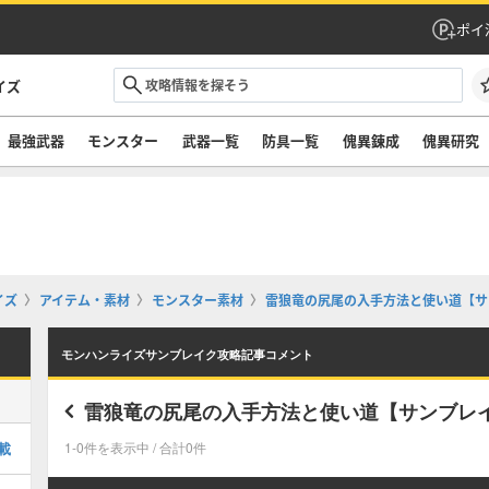
ポイ
イズ
最強武器
モンスター
武器一覧
防具一覧
傀異錬成
傀異研究
イズ
アイテム・素材
モンスター素材
雷狼竜の尻尾の入手方法と使い道【サ
モンハンライズサンブレイク攻略記事コメント
雷狼竜の尻尾の入手方法と使い道【サンブレ
載
1-0件を表示中 / 合計0件