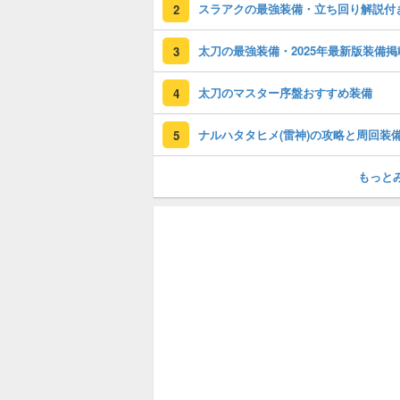
スラアクの最強装備・立ち回り解説付
2
太刀の最強装備・2025年最新版装備掲
3
太刀のマスター序盤おすすめ装備
4
ナルハタタヒメ(雷神)の攻略と周回装
5
もっと