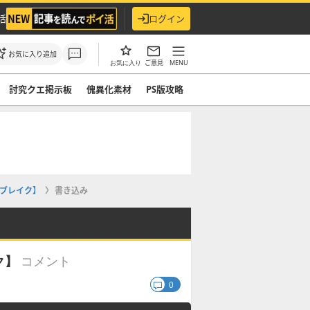
活
ログイン
お気に入り追加
ご意見
MENU
お気に入り
討究クエ掲示板
傀異化素材
PS版攻略
ブレイク】
書き込み
コメント
ク】
0