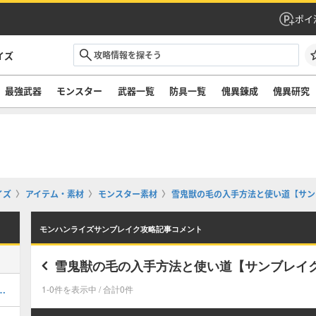
ポイ
イズ
最強武器
モンスター
武器一覧
防具一覧
傀異錬成
傀異研究
イズ
アイテム・素材
モンスター素材
雪鬼獣の毛の入手方法と使い道【サン
モンハンライズサンブレイク攻略記事コメント
雪鬼獣の毛の入手方法と使い道【サンブレイ
最強装備｜ボーナスアプデ対応
1-0件を表示中 / 合計0件