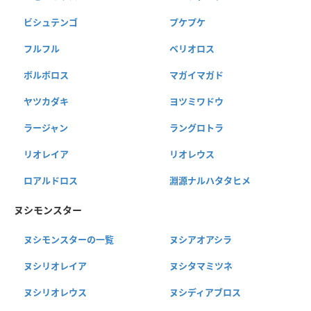
ビシュテンゴ
プケプケ
フルフル
ベリオロス
ボルボロス
マガイマガド
ヤツカダキ
ヨツミワドウ
ラージャン
ラングロトラ
リオレイア
リオレウス
ロアルドロス
淵源ナルハタタヒメ
ヌシモンスター
ヌシモンスターの一覧
ヌシアオアシラ
ヌシリオレイア
ヌシタマミツネ
ヌシリオレウス
ヌシディアブロス