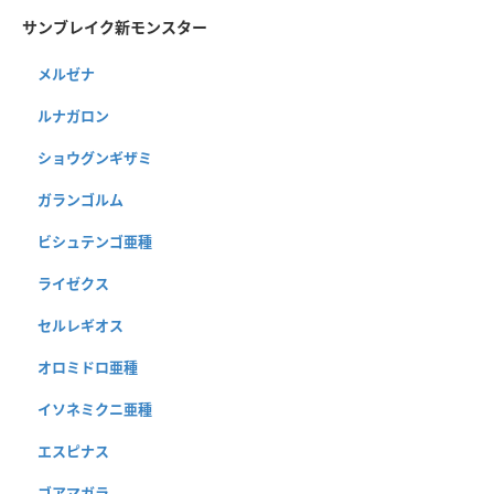
サンブレイク新モンスター
メルゼナ
ルナガロン
ショウグンギザミ
ガランゴルム
ビシュテンゴ亜種
ライゼクス
セルレギオス
オロミドロ亜種
イソネミクニ亜種
エスピナス
ゴアマガラ