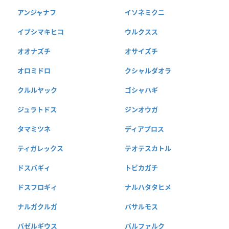
アンジャナフ
イソネミクニ
イブシマキヒコ
ウルクスス
オオナズチ
オサイズチ
オロミドロ
クシャルダオラ
クルルヤック
ゴシャハギ
ジュラトドス
ジンオウガ
タマミツネ
ディアブロス
ティガレックス
テオテスカトル
ドスバギィ
トビカガチ
ドスフロギィ
ナルハタタヒメ
ナルガクルガ
バサルモス
バゼルギウス
バルファルク