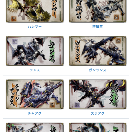
狩猟笛
ハンマー
ガンランス
ランス
スラアク
チャアク