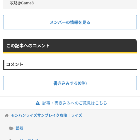
攻略@Game8
メンバーの情報を見る
この記事へのコメント
コメント
書き込みする(0件)
記事・書き込みへのご意見はこちら
モンハンライズサンブレイク攻略｜ライズ
武器