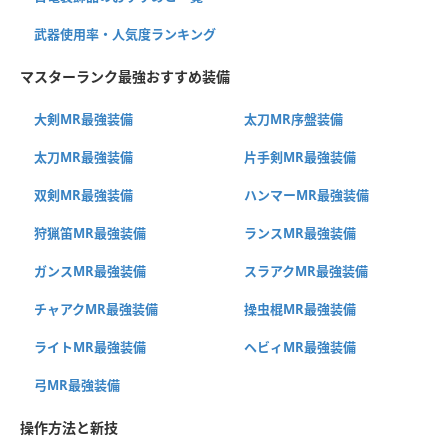
武器使用率・人気度ランキング
マスターランク最強おすすめ装備
大剣MR最強装備
太刀MR序盤装備
太刀MR最強装備
片手剣MR最強装備
双剣MR最強装備
ハンマーMR最強装備
狩猟笛MR最強装備
ランスMR最強装備
ガンスMR最強装備
スラアクMR最強装備
チャアクMR最強装備
操虫棍MR最強装備
ライトMR最強装備
ヘビィMR最強装備
弓MR最強装備
操作方法と新技