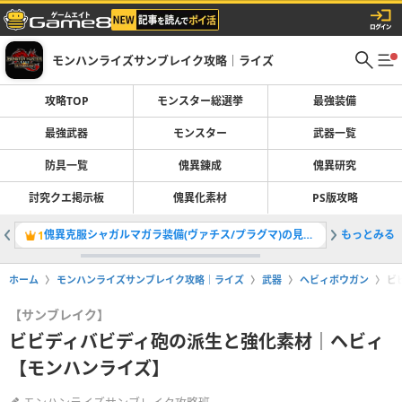
モンハンライズサンブレイク攻略｜ライズ
攻略TOP
モンスター総選挙
最強装備
最強武器
モンスター
武器一覧
防具一覧
傀異錬成
傀異研究
討究クエ掲示板
傀異化素材
PS版攻略
傀異克服シャガルマガラ装備(ヴァチス/プラグマ)の見た目と解放条件｜マスターランク
もっとみる
ガンラン
1
2
ホーム
モンハンライズサンブレイク攻略｜ライズ
武器
ヘビィボウガン
ビ
【サンブレイク】
ビビディバビディ砲の派生と強化素材｜ヘビィ
【モンハンライズ】