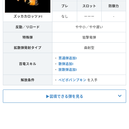
通常弾Lv2
4｜小｜速い
移射
回復弾Lv1
3｜小｜速い
移射
徹甲榴弾Lv3
-
-
ブレ
スロット
防御力
鬼人弾
3｜小｜遅い
移射
通常弾Lv3
4｜小｜速い
移射
回復弾Lv2
2｜大｜遅い
移射
拡散弾Lv1
2｜大｜極々遅
-
なし
ーーー
-
ズッカカロッツァⅠ
硬化弾
3｜小｜遅い
移射
貫通弾Lv1
2｜小｜速い
移射
火炎弾
-
拡散弾Lv2
-
-
反動／リロード
やや小／やや遅い
斬裂弾
2｜大｜遅い
移射
貫通弾Lv2
-
-
水冷弾
4｜小｜速い
移射
拡散弾Lv3
-
-
特殊弾
狙撃竜弾
竜撃弾
-
貫通弾Lv3
-
-
電撃弾
-
毒弾Lv1
-
-
拡散弾発射タイプ
曲射型
麻酔弾
2｜小｜速い
移射、移リ
散弾Lv1
-
-
氷結弾
-
毒弾Lv2
-
-
・
貫通弾追加Ⅰ
百竜スキル
・
散弾追加Ⅰ
散弾Lv2
-
-
滅龍弾
-
麻痺弾Lv1
3｜大｜遅い
移射
・
放散弾追加Ⅰ
散弾Lv3
-
-
貫通火炎弾
-
麻痺弾Lv2
-
-
解放条件
・
ペピポパンプキン
を入手
放散弾Lv1
5｜小｜速い
移射
貫通水冷弾
-
睡眠弾Lv1
3｜大｜遅い
移射
放散弾Lv2
▶装填できる弾を見る
5｜小｜速い
移射
貫通電撃弾
-
睡眠弾Lv2
2｜特大｜極々遅
移射
放散弾Lv3
-
-
貫通氷結弾
-
弾
数｜反動｜リロ
発射タイプ
減気弾Lv1
3｜中｜遅い
移射
徹甲榴弾Lv1
1｜中｜遅い
移射
貫通滅龍弾
-
通常弾Lv1
3｜小｜最速
移射、移リ
減気弾Lv2
1｜大｜遅い
移射
徹甲榴弾Lv2
-
-
鬼人弾
3｜小｜遅い
移射
通常弾Lv2
3｜小｜速い
移射