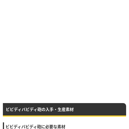
回復弾Lv1
3｜小｜速い
移射
徹甲榴弾Lv3
-
-
硬化弾
3｜小｜遅い
移射
通常弾Lv3
3｜小｜速い
移射
回復弾Lv2
2｜大｜遅い
移射
拡散弾Lv1
1｜大｜極々遅
-
斬裂弾
2｜大｜遅い
移射
貫通弾Lv1
2｜小｜速い
移射
火炎弾
-
-
拡散弾Lv2
-
-
竜撃弾
-
貫通弾Lv2
-
-
水冷弾
4｜小｜速い
移射
拡散弾Lv3
-
-
麻酔弾
2｜小｜速い
移射、移リ
貫通弾Lv3
-
-
電撃弾
-
-
毒弾Lv1
-
-
散弾Lv1
-
-
氷結弾
-
-
毒弾Lv2
-
-
散弾Lv2
-
-
滅龍弾
-
-
麻痺弾Lv1
2｜大｜遅い
移射
散弾Lv3
-
-
貫通火炎弾
-
-
麻痺弾Lv2
-
-
放散弾Lv1
5｜小｜速い
移射
貫通水冷弾
-
-
睡眠弾Lv1
2｜大｜遅い
移射
放散弾Lv2
4｜小｜速い
移射
貫通電撃弾
-
-
睡眠弾Lv2
2｜特大｜極々遅
移射
放散弾Lv3
-
-
貫通氷結弾
-
-
ビビディバビディ砲の入手・生産素材
減気弾Lv1
2｜中｜遅い
移射
徹甲榴弾Lv1
1｜中｜遅い
移射
貫通滅龍弾
-
-
減気弾Lv2
1｜大｜遅い
移射
徹甲榴弾Lv2
-
-
鬼人弾
3｜小｜遅い
移射
ビビディバビディ砲に必要な素材