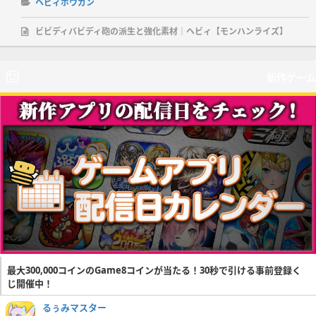
ヘビィボウガン
ビビディバビディ砲の派生と強化素材｜ヘビィ【モンハンライズ】
新作ゲーム
最大300,000コインのGame8コインが当たる！30秒で引ける事前登録く
じ開催中！
るぅみマスター