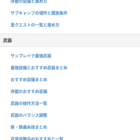
序盤の装備と進め方
サブキャンプの場所と開放条件
里クエストの一覧と進め方
武器
サンブレイク最強武器
最強装備とおすすめ武器まとめ
おすすめ装備まとめ
序盤のおすすめ装備
武器の操作方法一覧
武器のバランス調整
新・鉄蟲糸技まとめ
百竜装飾品のおすすめと一覧