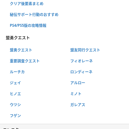
クリア後要素まとめ
秘伝サポート行動のおすすめ
PS4/PS5版の攻略情報
盟勇クエスト
盟勇クエスト
盟友同行クエスト
重要調査クエスト
フィオレーネ
ルーチカ
ロンディーネ
ジェイ
アルロー
ヒノエ
ミノト
ウツシ
ガレアス
フゲン