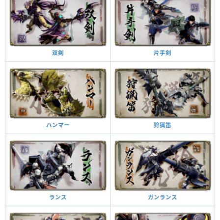
片手剣
双剣
狩猟笛
ハンマー
ガンランス
ランス