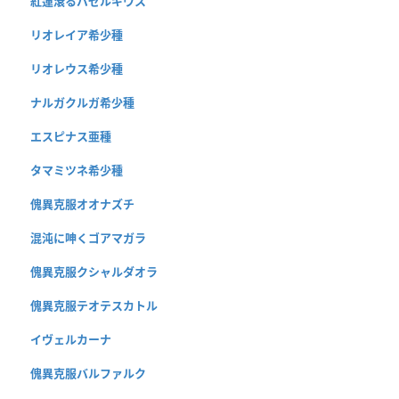
紅蓮滾るバゼルギウス
リオレイア希少種
リオレウス希少種
ナルガクルガ希少種
エスピナス亜種
タマミツネ希少種
傀異克服オオナズチ
混沌に呻くゴアマガラ
傀異克服クシャルダオラ
傀異克服テオテスカトル
イヴェルカーナ
傀異克服バルファルク