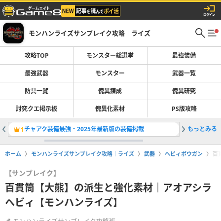
モンハンライズサンブレイク攻略｜ライズ
攻略TOP
モンスター総選挙
最強装備
最強武器
モンスター
武器一覧
防具一覧
傀異錬成
傀異研究
討究クエ掲示板
傀異化素材
PS版攻略
チャアク装備最強・2025年最新版の装備掲載
もっとみる
全モンス
1
2
ホーム
モンハンライズサンブレイク攻略｜ライズ
武器
ヘビィボウガン
百
【サンブレイク】
百貫筒【大熊】の派生と強化素材｜アオアシラ
ヘビィ【モンハンライズ】