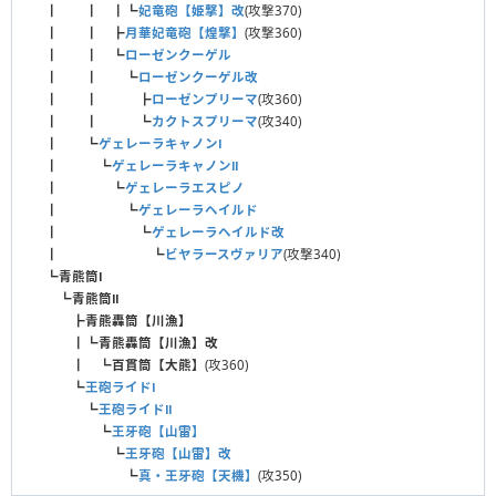
┃ ┃ ┃┗
妃竜砲【姫撃】改
(攻撃370)
┃ ┃ ┣
月華妃竜砲【煌撃】
(攻撃360)
┃ ┃ ┗
ローゼンクーゲル
┃ ┃ ┗
ローゼンクーゲル改
┃ ┃ ┣
ローゼンプリーマ
(攻360)
┃ ┃ ┗
カクトスプリーマ
(攻340)
┃ ┗
ゲェレーラキャノンⅠ
┃ ┗
ゲェレーラキャノンⅡ
┃ ┗
ゲェレーラエスピノ
┃ ┗
ゲェレーラヘイルド
┃ ┗
ゲェレーラヘイルド改
┃ ┗
ビヤラースヴァリア
(攻撃340)
┗
青熊筒Ⅰ
┗
青熊筒Ⅱ
┣
青熊轟筒【川漁】
┃┗
青熊轟筒【川漁】改
┃ ┗
百貫筒【大熊】
(攻360)
┗
王砲ライドⅠ
┗
王砲ライドⅡ
┗
王牙砲【山雷】
┗
王牙砲【山雷】改
┗
真・王牙砲【天機】
(攻350)