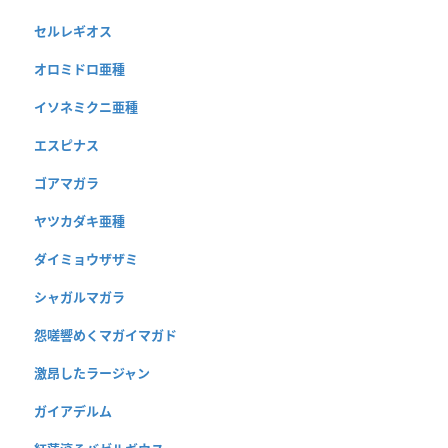
セルレギオス
オロミドロ亜種
イソネミクニ亜種
エスピナス
ゴアマガラ
ヤツカダキ亜種
ダイミョウザザミ
シャガルマガラ
怨嗟響めくマガイマガド
激昂したラージャン
ガイアデルム