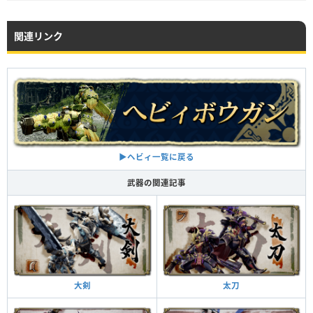
関連リンク
▶︎ヘビィ一覧に戻る
武器の関連記事
太刀
大剣