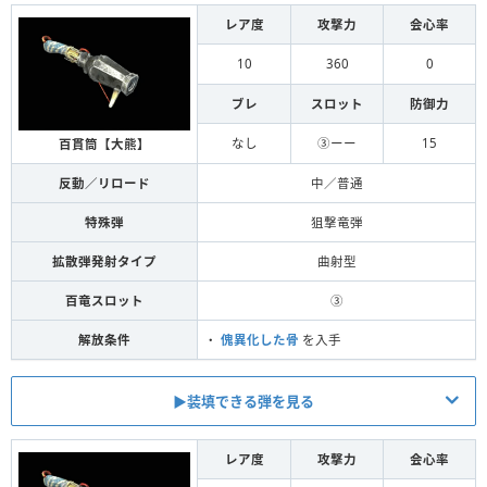
レア度
攻撃力
会心率
10
360
0
ブレ
スロット
防御力
なし
③ーー
15
百貫筒【大熊】
反動／リロード
中／普通
特殊弾
狙撃竜弾
拡散弾発射タイプ
曲射型
百竜スロット
③
解放条件
・
傀異化した骨
を入手
▶装填できる弾を見る
弾
数｜反動｜リロ
発射タイプ
レア度
攻撃力
会心率
通常弾Lv1
7｜小｜最速
移射、移リ