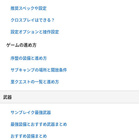
推奨スペックや設定
クロスプレイはできる？
設定オプションと操作設定
ゲームの進め方
序盤の装備と進め方
サブキャンプの場所と開放条件
里クエストの一覧と進め方
武器
サンブレイク最強武器
最強装備とおすすめ武器まとめ
おすすめ装備まとめ