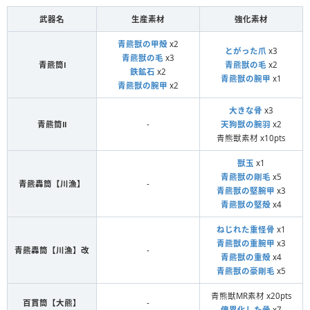
硬化弾
-
-
武器名
生産素材
強化素材
回復弾Lv2
-
-
拡散弾Lv1
2｜特大｜遅い
-
斬裂弾
-
-
青熊獣の甲殻
x2
火炎弾
3｜小｜速い
移射
拡散弾Lv2
-
-
竜撃弾
2｜竜撃｜遅い
-
とがった爪
x3
青熊獣の毛
x3
青熊筒Ⅰ
青熊獣の毛
x2
水冷弾
-
-
鉄鉱石
x2
拡散弾Lv3
-
-
麻酔弾
2｜中｜最速
移射、移リ
青熊獣の腕甲
x1
青熊獣の腕甲
x2
電撃弾
-
-
毒弾Lv1
1｜大｜速い
移射、移リ、単
大きな骨
x3
氷結弾
-
-
毒弾Lv2
-
-
青熊筒Ⅱ
-
天狗獣の腕羽
x2
青熊獣素材 x10pts
滅龍弾
-
-
麻痺弾Lv1
1｜大｜遅い
移射、移リ、単
獣玉
x1
貫通火炎弾
-
-
麻痺弾Lv2
-
-
青熊獣の剛毛
x5
青熊轟筒【川漁】
-
青熊獣の堅腕甲
x3
貫通水冷弾
-
-
睡眠弾Lv1
1｜大｜遅い
移射、移リ、単
青熊獣の堅殻
x4
貫通電撃弾
-
-
睡眠弾Lv2
-
-
ねじれた重怪骨
x1
青熊獣の重腕甲
x3
貫通氷結弾
-
-
減気弾Lv1
1｜大｜速い
移射、移リ、単
青熊轟筒【川漁】改
-
青熊獣の重殻
x4
貫通滅龍弾
-
-
青熊獣の豪剛毛
x5
減気弾Lv2
-
-
鬼人弾
-
-
青熊獣MR素材 x20pts
回復弾Lv1
2｜中｜最速
移射
百貫筒【大熊】
-
傀異化した骨
x7