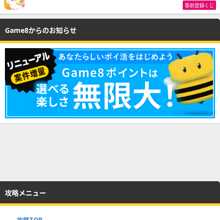
事前登録くじ
Game8からのお知らせ
攻略メニュー