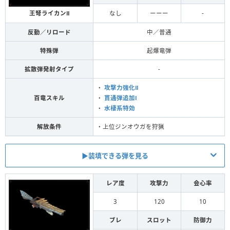
減気弾Lv2
-
徹甲榴弾Lv3
-
通常弾Lv3
6｜小｜速い
移射、移リ
なし
ーーー
-
王弩ライカンⅡ
回復弾Lv1
3｜中｜最速
移射、移リ
拡散弾Lv1
-
貫通弾Lv1
-
-
反動／リロード
中／普通
回復弾Lv2
-
拡散弾Lv2
-
貫通弾Lv2
3｜大｜速い
移射
特殊弾
起爆竜弾
火炎弾
-
拡散弾Lv3
-
貫通弾Lv3
-
-
拡散弾発射タイプ
-
水冷弾
-
毒弾Lv1
-
散弾Lv1
-
-
・
攻撃力強化Ⅱ
電撃弾
-
毒弾Lv2
-
百竜スキル
・
貫通弾追加Ⅰ
散弾Lv2
3｜中｜速い
移リ
・
水棲系特効
氷結弾
-
麻痺弾Lv1
3｜大｜遅い
散弾Lv3
-
-
解放条件
・上位ジンオウガを狩猟
滅龍弾
-
麻痺弾Lv2
-
放散弾Lv1
-
-
貫通火炎弾
-
睡眠弾Lv1
-
放散弾Lv2
▶装填できる弾を見る
3｜中｜速い
移リ
貫通水冷弾
-
睡眠弾Lv2
-
放散弾Lv3
-
-
弾
数｜反動｜リロ
発射タイプ
レア度
攻撃力
会心率
貫通電撃弾
2｜中｜速い
速射
減気弾Lv1
3｜大｜速い
移射
徹甲榴弾Lv1
2｜大｜速い
移射
通常弾Lv1
8｜小｜最速
移射、移リ
3
120
10
貫通氷結弾
-
減気弾Lv2
-
徹甲榴弾Lv2
-
-
通常弾Lv2
4｜小｜最速
移射、速射
ブレ
スロット
防御力
貫通滅龍弾
-
回復弾Lv1
3｜中｜最速
移射、移リ
徹甲榴弾Lv3
-
-