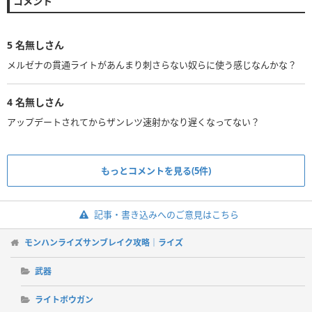
コメント
5
名無しさん
メルゼナの貫通ライトがあんまり刺さらない奴らに使う感じなんかな？
4
名無しさん
アップデートされてからザンレツ速射かなり遅くなってない？
もっとコメントを見る(5件)
記事・書き込みへのご意見はこちら
モンハンライズサンブレイク攻略｜ライズ
武器
ライトボウガン