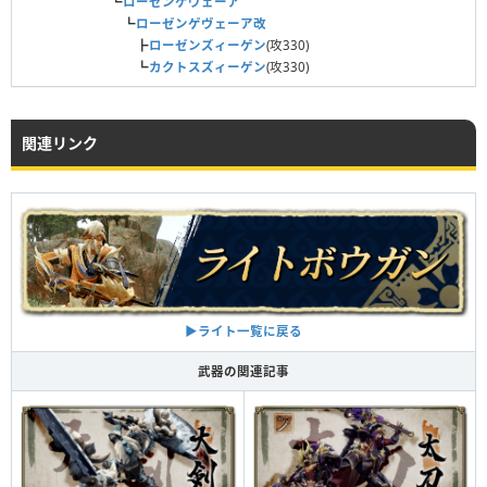
┗
ローゼンゲヴェーア
┗
ローゼンゲヴェーア改
┣
ローゼンズィーゲン
(攻330)
┗
カクトスズィーゲン
(攻330)
関連リンク
▶︎ライト一覧に戻る
武器の関連記事