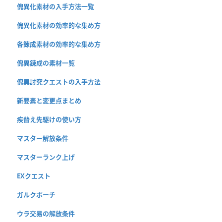
傀異化素材の入手方法一覧
傀異化素材の効率的な集め方
各錬成素材の効率的な集め方
傀異錬成の素材一覧
傀異討究クエストの入手方法
新要素と変更点まとめ
疾替え先駆けの使い方
マスター解放条件
マスターランク上げ
EXクエスト
ガルクポーチ
ウラ交易の解放条件