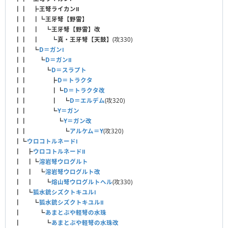
┃┃ ┣
王弩ライカンⅡ
斬裂弾
2｜大｜遅い
速射
┃┃ ┃┗
王牙弩【野雷】
竜撃弾
-
-
┃┃ ┃ ┗
王牙弩【野雷】改
┃┃ ┃ ┗
真・王牙弩【天鼓】
(攻330)
麻酔弾
2｜中｜最速
移射、移リ
┃┃ ┗
D＝ガンⅠ
┃┃ ┗
D＝ガンⅡ
┃┃ ┗
D＝スラプト
┃┃ ┣
D＝トラクタ
┃┃ ┃┗
D＝トラクタ改
┃┃ ┃ ┗
D＝エルデム
(攻320)
┃┃ ┗
Y＝ガン
┃┃ ┗
Y＝ガン改
┃┃ ┗
アルケム＝Y
(攻320)
┃┗
ウロコトルネードⅠ
┃ ┣
ウロコトルネードⅡ
┃ ┃┗
溶岩弩ウログルト
┃ ┃ ┗
溶岩弩ウログルト改
┃ ┃ ┗
熔山弩ウログルトヘル
(攻330)
┃ ┗
狐水銃シズクトキユルⅠ
┃ ┗
狐水銃シズクトキユルⅡ
┃ ┗
あまとぶや軽弩の水珠
┃ ┗
あまとぶや軽弩の水珠改