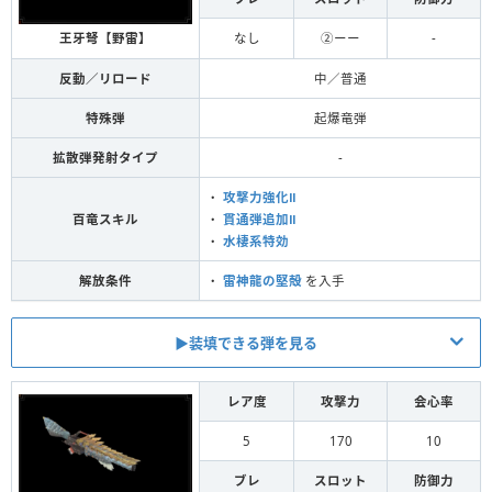
徹甲榴弾Lv2
-
通常弾Lv3
6｜小｜速い
移射、移リ
なし
②ーー
-
王牙弩【野雷】
徹甲榴弾Lv3
-
貫通弾Lv1
4｜小｜速い
移射、移リ
反動／リロード
中／普通
拡散弾Lv1
-
貫通弾Lv2
6｜大｜速い
移射
特殊弾
起爆竜弾
拡散弾Lv2
-
貫通弾Lv3
4｜大｜速い
拡散弾発射タイプ
-
拡散弾Lv3
-
散弾Lv1
-
・
攻撃力強化Ⅱ
毒弾Lv1
-
百竜スキル
・
貫通弾追加Ⅱ
散弾Lv2
3｜中｜速い
移リ
・
水棲系特効
毒弾Lv2
-
散弾Lv3
-
解放条件
・
雷神龍の堅殻
を入手
麻痺弾Lv1
3｜大｜遅い
放散弾Lv1
-
麻痺弾Lv2
-
放散弾Lv2
▶装填できる弾を見る
3｜中｜速い
移リ
睡眠弾Lv1
-
放散弾Lv3
-
弾
数｜反動｜リロ
発射タイプ
レア度
攻撃力
会心率
睡眠弾Lv2
-
徹甲榴弾Lv1
2｜大｜速い
移射
通常弾Lv1
9｜小｜最速
移射、移リ
5
170
10
減気弾Lv1
3｜大｜速い
移射
徹甲榴弾Lv2
-
通常弾Lv2
4｜小｜最速
移射、移リ、速射
ブレ
スロット
防御力