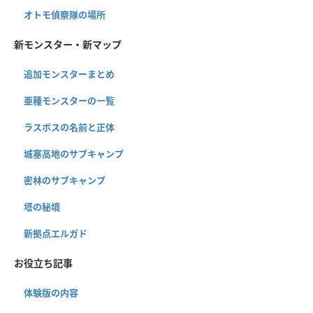
オトモ偵察隊の場所
新モンスター・新マップ
追加モンスターまとめ
亜種モンスターの一覧
ラスボスの名前と正体
城塞高地のサブキャンプ
密林のサブキャンプ
塔の秘境
新拠点エルガド
お役立ち記事
体験版の内容