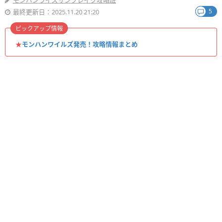
モンハンライズサンブレイク攻略班
5
最終更新日：2025.11.20 21:20
ピックアップ情報
★
モンハンワイルズ発売！攻略情報まとめ