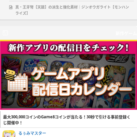
真・王牙弩【天鼓】の派生と強化素材｜ジンオウガライト【モンハン
ライズ】
新作ゲーム
最大300,000コインのGame8コインが当たる！30秒で引ける事前登録く
じ開催中！
るぅみマスター