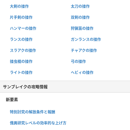
大剣の操作
太刀の操作
片手剣の操作
双剣の操作
ハンマーの操作
狩猟笛の操作
ランスの操作
ガンランスの操作
スラアクの操作
チャアクの操作
操虫棍の操作
弓の操作
ライトの操作
ヘビィの操作
サンブレイクの攻略情報
新要素
特別討究の解放条件と報酬
傀異研究レベルの効率的な上げ方