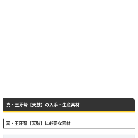
硬化弾
2｜中｜遅い
移射、移リ
回復弾Lv2
-
-
拡散弾Lv1
-
-
貫通弾Lv1
-
-
斬裂弾
2｜特大｜遅い
速射
火炎弾
-
-
拡散弾Lv2
-
-
貫通弾Lv2
2｜大｜速い
移射
竜撃弾
-
水冷弾
-
-
拡散弾Lv3
-
-
貫通弾Lv3
-
-
麻酔弾
2｜中｜最速
移射、移リ
電撃弾
-
-
毒弾Lv1
-
-
散弾Lv1
-
-
氷結弾
-
-
毒弾Lv2
-
-
散弾Lv2
2｜中｜速い
移リ
滅龍弾
-
-
麻痺弾Lv1
2｜大｜遅い
-
散弾Lv3
-
-
貫通火炎弾
-
-
麻痺弾Lv2
-
-
放散弾Lv1
-
-
貫通水冷弾
-
-
睡眠弾Lv1
-
-
放散弾Lv2
2｜中｜速い
移リ
貫通電撃弾
2｜中｜速い
速射
睡眠弾Lv2
-
-
放散弾Lv3
-
-
真・王牙弩【天鼓】の入手・生産素材
貫通氷結弾
-
-
減気弾Lv1
2｜大｜速い
移射
徹甲榴弾Lv1
1｜大｜速い
移射
貫通滅龍弾
-
-
減気弾Lv2
-
-
徹甲榴弾Lv2
-
-
真・王牙弩【天鼓】に必要な素材
鬼人弾
2｜中｜遅い
移射、移リ
回復弾Lv1
2｜中｜最速
移射、移リ
徹甲榴弾Lv3
-
-