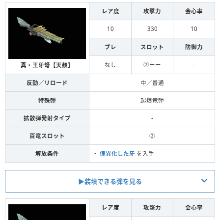
レア度
攻撃力
会心率
10
330
10
ブレ
スロット
防御力
なし
②ーー
-
真・王牙弩【天鼓】
反動／リロード
中／普通
特殊弾
起爆竜弾
拡散弾発射タイプ
-
百竜スロット
②
解放条件
・
傀異化した牙
を入手
▶装填できる弾を見る
弾
数｜反動｜リロ
発射タイプ
レア度
攻撃力
会心率
通常弾Lv1
9｜小｜最速
移射、移リ