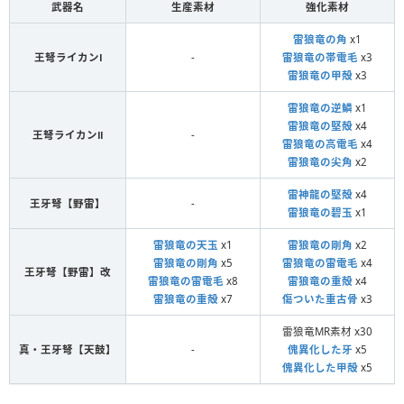
硬化弾
2｜中｜遅い
移射、移リ
武器名
生産素材
強化素材
回復弾Lv2
-
-
拡散弾Lv1
-
-
斬裂弾
2｜大｜遅い
速射
雷狼竜の角
x1
火炎弾
-
-
拡散弾Lv2
-
-
王弩ライカンⅠ
-
雷狼竜の帯電毛
x3
竜撃弾
-
-
水冷弾
-
-
雷狼竜の甲殻
x3
拡散弾Lv3
-
-
麻酔弾
2｜中｜最速
移射、移リ
電撃弾
-
-
雷狼竜の逆鱗
x1
毒弾Lv1
-
-
雷狼竜の堅殻
x4
王弩ライカンⅡ
-
氷結弾
-
-
毒弾Lv2
-
-
雷狼竜の高電毛
x4
雷狼竜の尖角
x2
滅龍弾
-
-
麻痺弾Lv1
2｜大｜遅い
-
雷神龍の堅殻
x4
貫通火炎弾
-
-
王牙弩【野雷】
-
麻痺弾Lv2
-
-
雷狼竜の碧玉
x1
貫通水冷弾
-
-
睡眠弾Lv1
-
-
雷狼竜の天玉
x1
雷狼竜の剛角
x2
雷狼竜の剛角
x5
雷狼竜の雷電毛
x4
貫通電撃弾
2｜中｜速い
速射
王牙弩【野雷】改
睡眠弾Lv2
-
-
雷狼竜の雷電毛
x8
雷狼竜の重殻
x4
雷狼竜の重殻
x7
傷ついた重古骨
x3
貫通氷結弾
-
-
減気弾Lv1
2｜大｜速い
移射
雷狼竜MR素材 x30
貫通滅龍弾
-
-
減気弾Lv2
-
-
真・王牙弩【天鼓】
-
傀異化した牙
x5
鬼人弾
1｜中｜遅い
移射、移リ
傀異化した甲殻
x5
回復弾Lv1
2｜中｜最速
移射、移リ
硬化弾
1｜中｜遅い
移射、移リ
回復弾Lv2
-
-