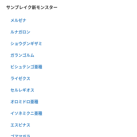
サンブレイク新モンスター
メルゼナ
ルナガロン
ショウグンギザミ
ガランゴルム
ビシュテンゴ亜種
ライゼクス
セルレギオス
オロミドロ亜種
イソネミクニ亜種
エスピナス
ゴアマガラ