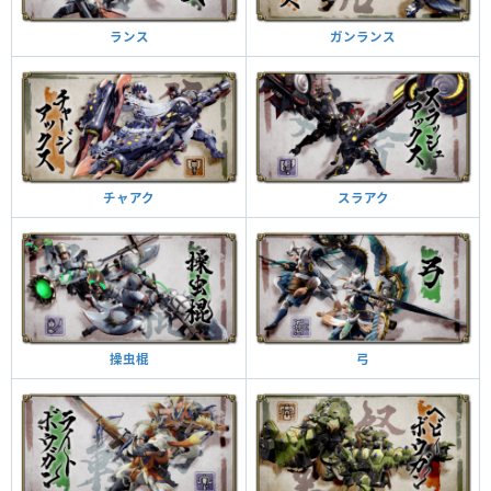
ガンランス
ランス
スラアク
チャアク
弓
操虫棍