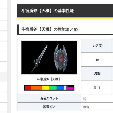
斗宿盾斧【天機】の基本性能
斗宿盾斧【天機】の性能まとめ
レア度
10
属性
斗宿盾斧【天機】
毒 18
百竜スロット
①
装着ビン
榴弾