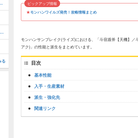
一覧と弱点早見表｜全78体掲載
ピックアップ情報
★
モンハンワイルズ発売！攻略情報まとめ
服テオテスカトル装備(リバルカイザー)の見た目と解放条件｜マスターランク
モンハンサンブレイク(ライズ)における、「斗宿盾斧【天機】／
アク)」の性能と派生をまとめています。
みる
目次
基本性能
入手・生産素材
派生・強化先
関連リンク