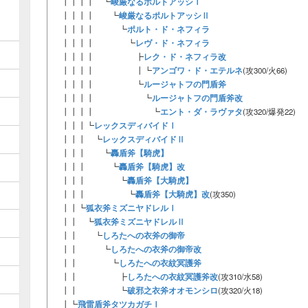
峻厳なるポルトアッシⅠ
┃┃┃┃ ┗
峻厳なるポルトアッシⅡ
┃┃┃┃ ┗
ポルト・ド・ネフィラ
┃┃┃┃ ┗
レヴ・ド・ネフィラ
┃┃┃┃ ┗
レク・ド・ネフィラ改
┃┃┃┃ ┣
アンゴワ・ド・エテルネ
┃┃┃┃ ┃┗
(攻300/火66)
ルージャトフの門盾斧
┃┃┃┃ ┗
ルージャトフの門盾斧改
┃┃┃┃ ┗
エント・ダ・ラヴァタ
┃┃┃┃ ┗
(攻320/爆発22)
レックスディバイドⅠ
┃┃┃┗
レックスディバイドⅡ
┃┃┃ ┗
轟盾斧【騎虎】
┃┃┃ ┗
轟盾斧【騎虎】改
┃┃┃ ┗
轟盾斧【大騎虎】
┃┃┃ ┗
轟盾斧【大騎虎】改
┃┃┃ ┗
(攻350)
狐衣斧ミズニヤドレルⅠ
┃┃┗
狐衣斧ミズニヤドレルⅡ
┃┃ ┗
しろたへの衣斧の御帝
┃┃ ┗
しろたへの衣斧の御帝改
┃┃ ┗
しろたへの衣紋冥護斧
┃┃ ┗
しろたへの衣紋冥護斧改
┃┃ ┣
(攻310/水58)
破邪之衣斧オオモンシロ
┃┃ ┗
(攻320/火18)
飛雷盾斧タツカガチⅠ
┃┗