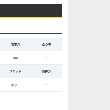
攻撃力
会心率
340
0
スロット
防御力
④②ー
0