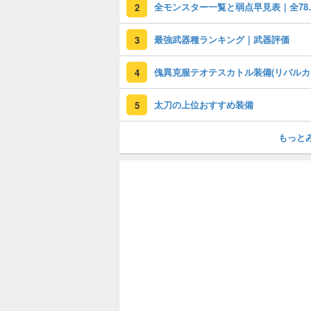
全モンスター
2
最強武器種ランキング｜武器評価
3
傀異克
4
太刀の上位おすすめ装備
5
もっと