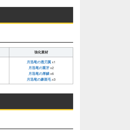
強化素材
月迅竜の透刃翼
x1
月迅竜の重牙
x2
月迅竜の厚鱗
x6
月迅竜の豪斑毛
x3