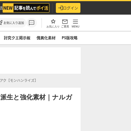
活
ログイン
お気に入り追加
ご意見
MENU
お気に入り
討究クエ掲示板
傀異化素材
PS版攻略
アク【モンハンライズ】
の派生と強化素材｜ナルガ