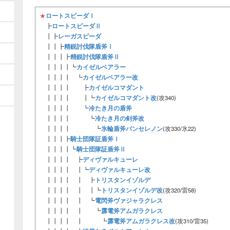
ロートスピーダⅠ
★
ロートスピーダⅡ
┣
レーガスピーダ
┃┣
精鋭討伐隊盾斧Ⅰ
┃┃┣
精鋭討伐隊盾斧Ⅱ
┃┃┃┣
カイゼルベアラー
┃┃┃┃┗
カイゼルベアラー改
┃┃┃┃ ┗
カイゼルコマダント
┃┃┃┃ ┣
カイゼルコマダント改
┃┃┃┃ ┃┗
(攻340)
冷たき月の盾斧
┃┃┃┃ ┗
冷たき月の剣斧改
┃┃┃┃ ┗
氷輪盾斧バンセレノン
┃┃┃┃ ┗
(攻330/氷22)
騎士団隊証盾斧Ⅰ
┃┃┃┣
騎士団隊証盾斧Ⅱ
┃┃┃┃┗
ディヴァルキューレ
┃┃┃┃ ┣
ディヴァルキューレ改
┃┃┃┃ ┃┗
トリスタンイゾルデ
┃┃┃┃ ┃ ┣
トリスタンイゾルデ改
┃┃┃┃ ┃ ┃┗
(攻320/雷58)
電閃斧ヴァジャラクレス
┃┃┃┃ ┃ ┗
霹電斧アムガラクレス
┃┃┃┃ ┃ ┗
霹電斧アムガラクレス改
┃┃┃┃ ┃ ┗
(攻310/雷35)