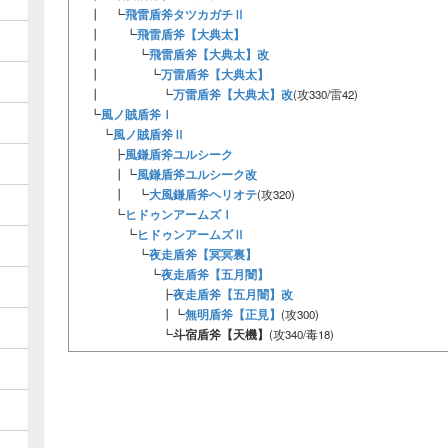
飛雷盾斧タツカガチⅡ
┃ ┗
飛雷盾斧【大典太】
┃ ┗
飛雷盾斧【大典太】改
┃ ┗
万雷盾斧【大典太】
┃ ┗
万雷盾斧【大典太】改
┃ ┗
(攻330/雷42)
風ノ賊盾斧Ⅰ
┗
風ノ賊盾斧Ⅱ
┗
風鎌盾斧ユルシーク
┣
風鎌盾斧ユルシーク改
┃┗
大風鎌盾斧ヘリオテ
┃ ┗
(攻320)
ヒドゥンアームズⅠ
┗
ヒドゥンアームズⅡ
┗
夜走盾斧【冥冥裏】
┗
夜走盾斧【五月闇】
┗
夜走盾斧【五月闇】改
┣
無明盾斧【正見】
┃┗
(攻300)
┗
斗宿盾斧【天機】
(攻340/毒18)