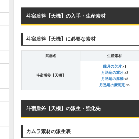
斗宿盾斧【天機】の入手・生産素材
斗宿盾斧【天機】に必要な素材
武器名
生産素材
朧月の欠片
x1
月迅竜の重牙
x3
斗宿盾斧【天機】
月迅竜の厚鱗
x8
月迅竜の豪斑毛
x5
斗宿盾斧【天機】の派生・強化先
カムラ素材の派生表