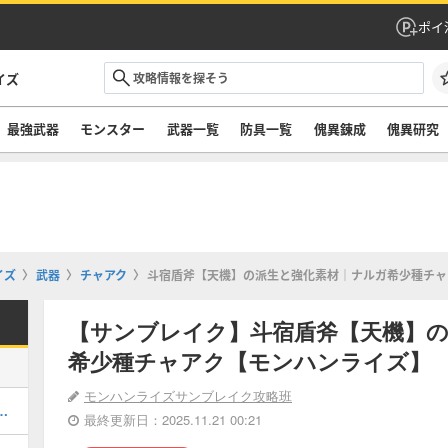
ポイ
イズ
最強武器
モンスター
武器一覧
防具一覧
傀異錬成
傀異研究
イズ
武器
チャアク
斗宿盾斧【天機】の派生と強化素材｜ナルガ希少種チャ
【サンブレイク】斗宿盾斧【天機】
希少種チャアク【モンハンライズ】
モンハンライズサンブレイク攻略班
め装備一覧｜ボーナスアプデ装備
最終更新日：2025.11.21 00:21