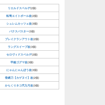
リエルドスベルデ
(2個)
転弩エイトボール改
(2個)
シュレムカッツェ改
(3個)
バクスバスター
(3個)
ブレイクランアウト改
(2個)
ラングスイープ改
(3個)
セロヴィドスベルデ
(2個)
甲鎚ゴグマ改
(3個)
にゃんにゃんぼう改
(3個)
骨縛刀【カゲヌイ】改
(2個)
からくりネコ弐九弓改
(3個)