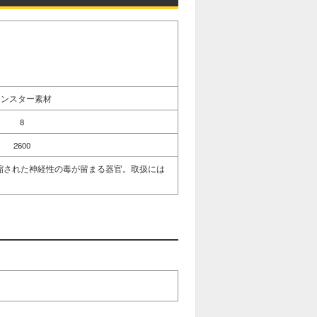
モンスター素材
8
2600
縮された神経性の毒が留まる器官。取扱には