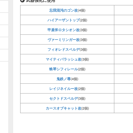
武器強化に使用
忘我混沌のゴン改
(4個)
ハイアーザントップ
(2個)
甲盾斧ロタシオン改
(3個)
ヴァーミリンガー改
(3個)
フィオレドスベルデ
(3個)
マイティパラッシュ改
(3個)
蛛琴シフィレール
(2個)
鬼鉄ノ尊
(4個)
レイジネイルー改
(2個)
セクトドスベルデ
(3個)
カースオブキャット改
(2個)