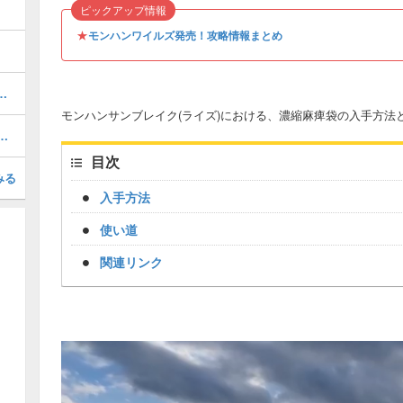
ピックアップ情報
★
モンハンワイルズ発売！攻略情報まとめ
め装備一覧｜ボーナスアプデ装備
モンハンサンブレイク(ライズ)における、濃縮麻痺袋の入手方法
一覧と弱点早見表｜全78体掲載
目次
みる
入手方法
使い道
関連リンク