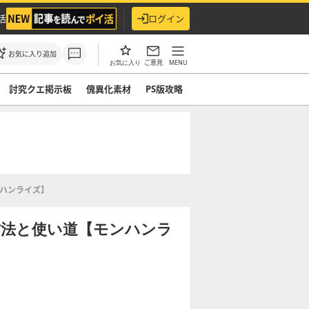
活
ログイン
お気に入り追加
ご意見
MENU
お気に入り
討究クエ掲示板
傀異化素材
PS版攻略
ハンライズ】
方法と使い道【モンハンラ