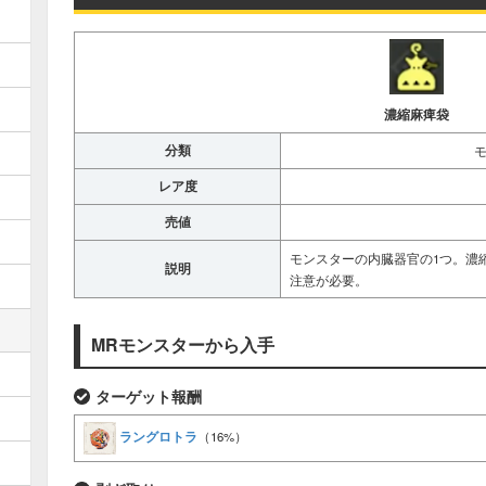
濃縮麻痺袋
分類
レア度
売値
モンスターの内臓器官の1つ。濃
説明
注意が必要。
MRモンスターから入手
ターゲット報酬
ラングロトラ
（16%）