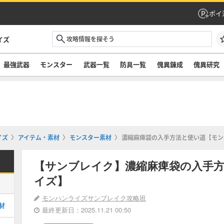
ポイ
イズ
最強武器
モンスター
武器一覧
防具一覧
傀異錬成
傀異研究
イズ
アイテム・素材
モンスター素材
濃縮麻痺袋の入手方法と使い道【モン
【サンブレイク】濃縮麻痺袋の入手
イズ】
モンハンライズサンブレイク攻略班
材
最終更新日：2025.11.21 00:50