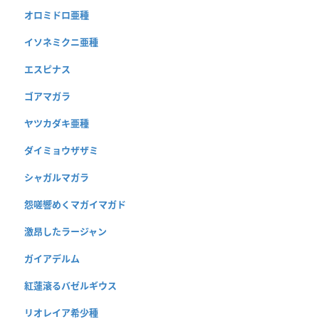
オロミドロ亜種
イソネミクニ亜種
エスピナス
ゴアマガラ
ヤツカダキ亜種
ダイミョウザザミ
シャガルマガラ
怨嗟響めくマガイマガド
激昂したラージャン
ガイアデルム
紅蓮滾るバゼルギウス
リオレイア希少種