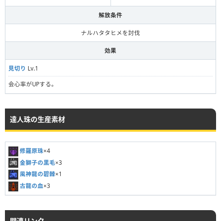
解放条件
ナルハタタヒメを討伐
効果
見切り
Lv.1
会心率がUPする。
達人珠の生産素材
修羅原珠
×4
金獅子の黒毛
×3
風神龍の碧棘
×1
古龍の血
×3
関連リンク