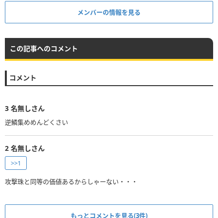
メンバーの情報を見る
この記事へのコメント
コメント
3
名無しさん
逆鱗集めめんどくさい
2
名無しさん
>>1
攻撃珠と同等の価値あるからしゃーない・・・
もっとコメントを見る(3件)