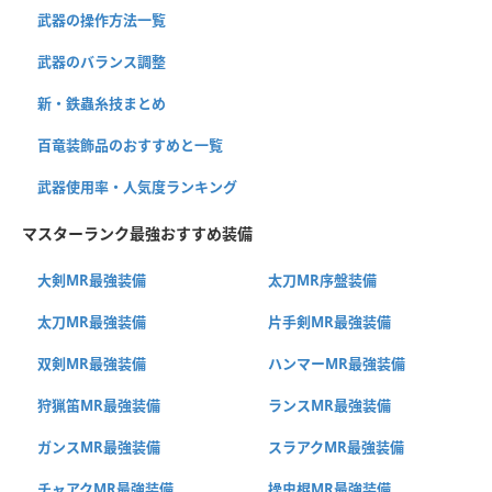
武器の操作方法一覧
武器のバランス調整
新・鉄蟲糸技まとめ
百竜装飾品のおすすめと一覧
武器使用率・人気度ランキング
マスターランク最強おすすめ装備
大剣MR最強装備
太刀MR序盤装備
太刀MR最強装備
片手剣MR最強装備
双剣MR最強装備
ハンマーMR最強装備
狩猟笛MR最強装備
ランスMR最強装備
ガンスMR最強装備
スラアクMR最強装備
チャアクMR最強装備
操虫棍MR最強装備