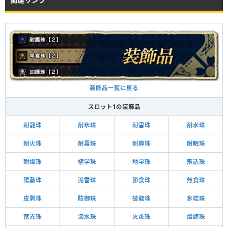
装飾品一覧に戻る
スロット1の装飾品
耐龍珠
耐氷珠
耐雷珠
耐水珠
耐火珠
耐毒珠
耐麻珠
耐眠珠
耐爆珠
植学珠
地学珠
飛込珠
陽動珠
泥雪珠
節食珠
無食珠
皮剥珠
防御珠
破龍珠
氷結珠
雷光珠
流水珠
火炎珠
爆師珠