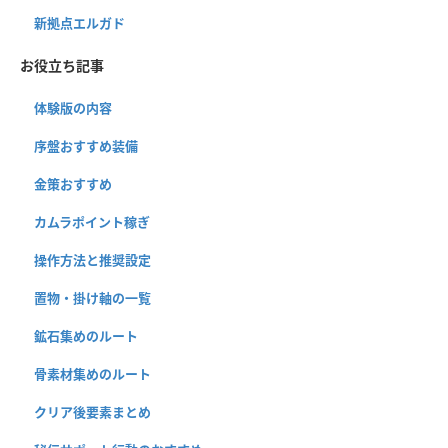
新拠点エルガド
お役立ち記事
体験版の内容
序盤おすすめ装備
金策おすすめ
カムラポイント稼ぎ
操作方法と推奨設定
置物・掛け軸の一覧
鉱石集めのルート
骨素材集めのルート
クリア後要素まとめ