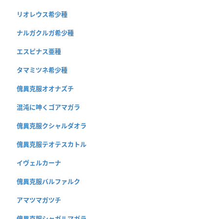
リオレウス希少種
ナルガクルガ希少種
エスピナス亜種
タマミツネ希少種
傀異克服オオナズチ
混沌に呻くゴアマガラ
傀異克服クシャルダオラ
傀異克服テオテスカトル
イヴェルカーナ
傀異克服バルファルク
アマツマガツチ
傀異克服シャガルマガラ