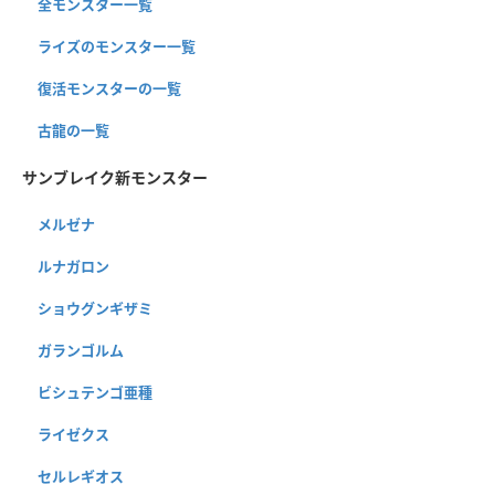
全モンスター一覧
ライズのモンスター一覧
復活モンスターの一覧
古龍の一覧
サンブレイク新モンスター
メルゼナ
ルナガロン
ショウグンギザミ
ガランゴルム
ビシュテンゴ亜種
ライゼクス
セルレギオス