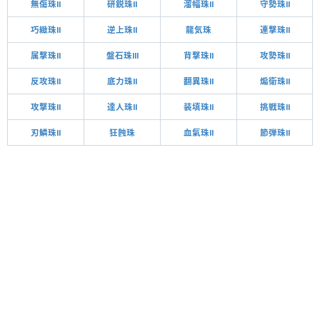
無傷珠Ⅱ
研鋭珠Ⅱ
溜幅珠Ⅱ
守勢珠Ⅱ
巧緻珠Ⅱ
逆上珠Ⅱ
龍気珠
連撃珠Ⅱ
属撃珠Ⅱ
盤石珠Ⅲ
背撃珠Ⅱ
攻勢珠Ⅱ
反攻珠Ⅱ
底力珠Ⅱ
翻異珠Ⅱ
煽衛珠Ⅱ
攻撃珠Ⅱ
達人珠Ⅱ
装填珠Ⅱ
挑戦珠Ⅱ
刃鱗珠Ⅱ
狂蝕珠
血氣珠Ⅱ
節弾珠Ⅱ