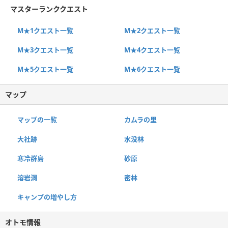
マスターランククエスト
M★1クエスト一覧
M★2クエスト一覧
M★3クエスト一覧
M★4クエスト一覧
M★5クエスト一覧
M★6クエスト一覧
マップ
マップの一覧
カムラの里
大社跡
水没林
寒冷群島
砂原
溶岩洞
密林
キャンプの増やし方
オトモ情報