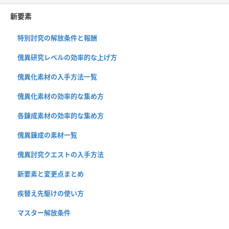
新要素
特別討究の解放条件と報酬
傀異研究レベルの効率的な上げ方
傀異化素材の入手方法一覧
傀異化素材の効率的な集め方
各錬成素材の効率的な集め方
傀異錬成の素材一覧
傀異討究クエストの入手方法
新要素と変更点まとめ
疾替え先駆けの使い方
マスター解放条件