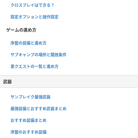
クロスプレイはできる？
設定オプションと操作設定
ゲームの進め方
序盤の装備と進め方
サブキャンプの場所と開放条件
里クエストの一覧と進め方
武器
サンブレイク最強武器
最強装備とおすすめ武器まとめ
おすすめ装備まとめ
序盤のおすすめ装備