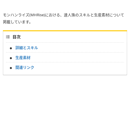
モンハンライズ(MHRise)における、達人珠のスキルと生産素材について
掲載しています。
目次
詳細とスキル
生産素材
関連リンク