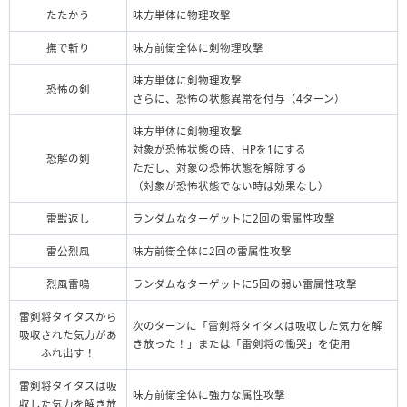
たたかう
味方単体に物理攻撃
撫で斬り
味方前衛全体に剣物理攻撃
味方単体に剣物理攻撃
恐怖の剣
さらに、恐怖の状態異常を付与（4ターン）
味方単体に剣物理攻撃
対象が恐怖状態の時、HPを1にする
恐解の剣
ただし、対象の恐怖状態を解除する
（対象が恐怖状態でない時は効果なし）
雷獣返し
ランダムなターゲットに2回の雷属性攻撃
雷公烈風
味方前衛全体に2回の雷属性攻撃
烈風雷鳴
ランダムなターゲットに5回の弱い雷属性攻撃
雷剣将タイタスから
次のターンに「雷剣将タイタスは吸収した気力を解
吸収された気力があ
き放った！」または「雷剣将の慟哭」を使用
ふれ出す！
雷剣将タイタスは吸
味方前衛全体に強力な属性攻撃
収した気力を解き放