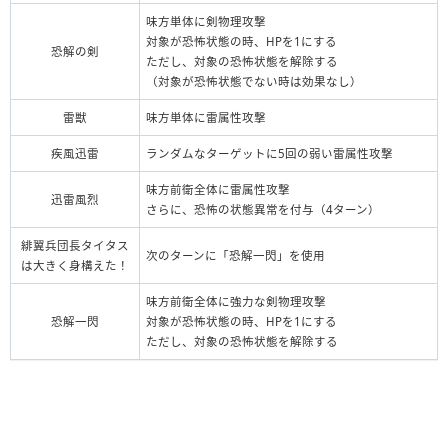
味方単体に剣物理攻撃
対象が恐怖状態の時、HPを1にする
恐解の剣
ただし、対象の恐怖状態を解除する
（対象が恐怖状態でない時は効果なし）
雷獣
味方単体に雷属性攻撃
疾風迅雷
ランダムなターゲットに5回の弱い雷属性攻撃
味方前衛全体に雷属性攻撃
迅雷風烈
さらに、恐怖の状態異常を付与（4ターン）
緋翼兵団長タイタス
次のターンに「恐解一閃」を使用
は大きく身構えた！
味方前衛全体に強力な剣物理攻撃
恐解一閃
対象が恐怖状態の時、HPを1にする
ただし、対象の恐怖状態を解除する