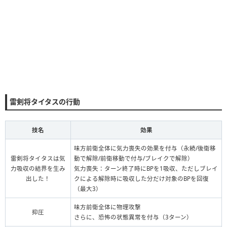
雷剣将タイタスの行動
技名
効果
味方前衛全体に気力喪失の効果を付与（永続/後衛移
雷剣将タイタスは気
動で解除/前衛移動で付与/ブレイクで解除）
力吸収の結界を生み
気力喪失：ターン終了時にBPを1吸収、ただしブレイ
出した！
クによる解除時に吸収した分だけ対象のBPを回復
（最大3）
味方前衛全体に物理攻撃
抑圧
さらに、恐怖の状態異常を付与（3ターン）