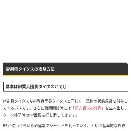
雷剣将タイタスの攻略方法
基本は緋翼兵団長タイタスと同じ
雷剣将タイタスも緋翼兵団長タイタスと同じく、恐怖の状態異常を付与し
てくるボスです。さらに戦闘開始時には「
気力喪失の結界
」を生み出し、
ターン終了時のBP回復も打ち消してきます。
BPが使いづらいため連撃でシールドを削っていく、という基本的な攻略