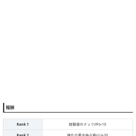
報酬
Rank 1
経験値のナッツ(中)×10
Rank 2
強化の果炎抽占箱(小)×30