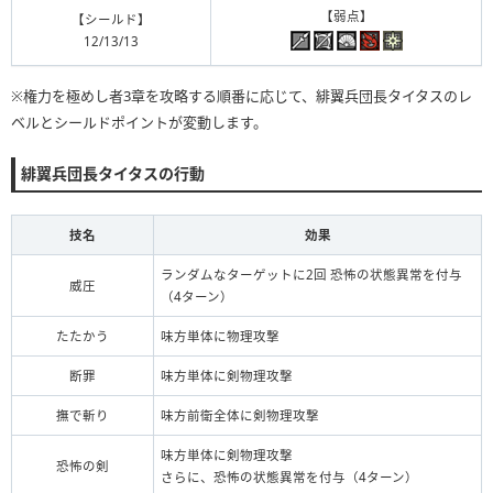
【弱点】
【シールド】
12/13/13
※権力を極めし者3章を攻略する順番に応じて、緋翼兵団長タイタスのレ
ベルとシールドポイントが変動します。
緋翼兵団長タイタスの行動
技名
効果
ランダムなターゲットに2回 恐怖の状態異常を付与
威圧
（4ターン）
たたかう
味方単体に物理攻撃
断罪
味方単体に剣物理攻撃
撫で斬り
味方前衛全体に剣物理攻撃
味方単体に剣物理攻撃
恐怖の剣
さらに、恐怖の状態異常を付与（4ターン）