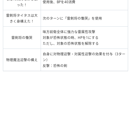
使用後、BPを40消費
った！
雷剣将タイタスは大
次のターンに「雷剣将の慟哭」を使用
きく身構えた！
味方前衛全体に強力な雷属性攻撃
雷剣将の慟哭
対象が恐怖状態の時、HPを1にする
ただし、対象の恐怖状態を解除する
自身に対物理迎撃・対属性迎撃の効果を付与（3ター
物理魔法迎撃の構え
ン）
反撃：恐怖の剣