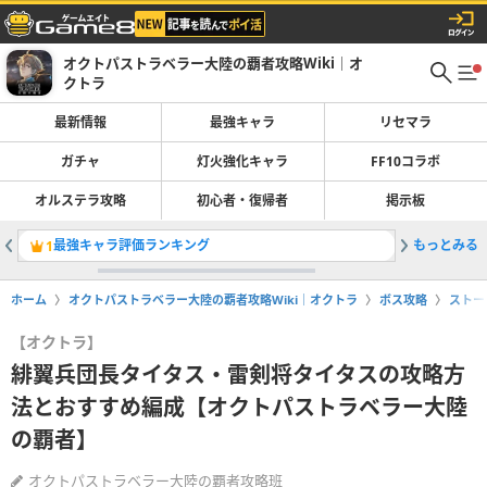
オクトパストラベラー大陸の覇者攻略Wiki｜オ
クトラ
最新情報
最強キャラ
リセマラ
ガチャ
灯火強化キャラ
FF10コラボ
オルステラ攻略
初心者・復帰者
掲示板
最強キャラ評価ランキング
もっとみる
リュック
1
2
ホーム
オクトパストラベラー大陸の覇者攻略Wiki｜オクトラ
ボス攻略
ストー
【オクトラ】
緋翼兵団長タイタス・雷剣将タイタスの攻略方
法とおすすめ編成【オクトパストラベラー大陸
の覇者】
オクトパストラベラー大陸の覇者攻略班