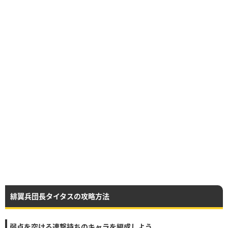
緋翼兵団長タイタスの攻略方法
弱点を突ける連撃持ちのキャラを編成しよう