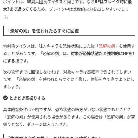
ポイントは、緋翼兵団長タイタスと同じです。なお
BPはブレイク時に最
大3まで返ってくる
ため、ブレイク中は比較的火力を出しやすいでしょ
う。
「恐解の剣」を使われたらすぐに回復
雷剣将タイタスは、味方キャラを恐怖状態にした後「
恐解の剣
」を使用す
ることがあります。「恐解の剣」は、
対象が恐怖状態だと強制的にHPを1
にする
技です。
次の攻撃までに回復しなければ、対象キャラは高確率で倒されてしまい
ます。「恐解の剣」を使われたらすぐに回復し、体勢を立て直すようにし
ましょう。
ときどき空振りする
具体的な条件は不明ですが、恐怖状態の味方がいない状態でもときどき
「恐解の剣」が使用される場合があります。この場合は「恐解の剣」が空
振りとなり、ダメージは入りません。