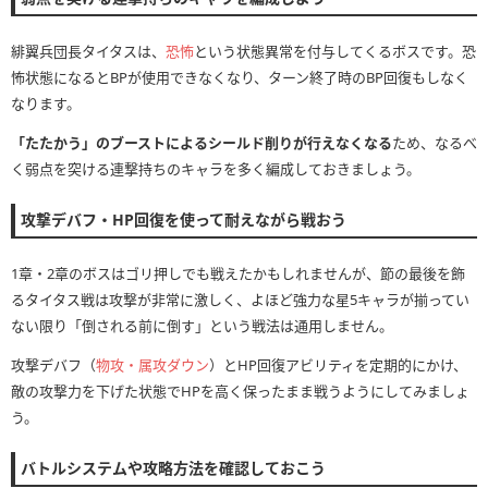
緋翼兵団長タイタスは、
恐怖
という状態異常を付与してくるボスです。恐
怖状態になるとBPが使用できなくなり、ターン終了時のBP回復もしなく
なります。
「たたかう」のブーストによるシールド削りが行えなくなる
ため、なるべ
く弱点を突ける連撃持ちのキャラを多く編成しておきましょう。
攻撃デバフ・HP回復を使って耐えながら戦おう
1章・2章のボスはゴリ押しでも戦えたかもしれませんが、節の最後を飾
るタイタス戦は攻撃が非常に激しく、よほど強力な星5キャラが揃ってい
ない限り「倒される前に倒す」という戦法は通用しません。
攻撃デバフ（
物攻・属攻ダウン
）とHP回復アビリティを定期的にかけ、
敵の攻撃力を下げた状態でHPを高く保ったまま戦うようにしてみましょ
う。
バトルシステムや攻略方法を確認しておこう