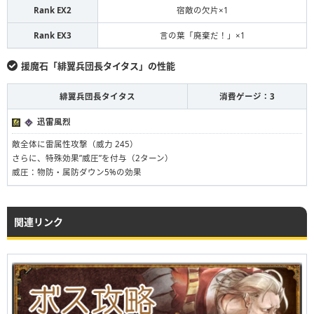
Rank EX2
宿敵の欠片×1
Rank EX3
言の葉「廃棄だ！」×1
援魔石「緋翼兵団長タイタス」の性能
緋翼兵団長タイタス
消費ゲージ：3
迅雷風烈
敵全体に雷属性攻撃（威力 245）
さらに、特殊効果”威圧”を付与（2ターン）
威圧：物防・属防ダウン5%の効果
関連リンク