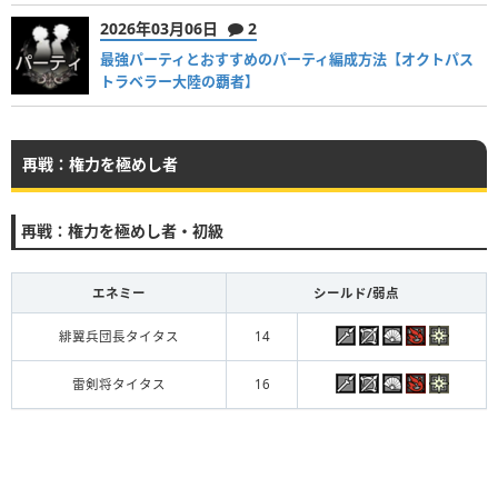
2026年03月06日
2
最強パーティとおすすめのパーティ編成方法【オクトパス
トラベラー大陸の覇者】
再戦：権力を極めし者
再戦：権力を極めし者・初級
エネミー
シールド/弱点
緋翼兵団長タイタス
14
雷剣将タイタス
16