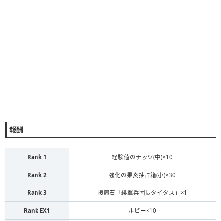
報酬
Rank 1
経験値のナッツ(中)×10
Rank 2
強化の果炎抽占箱(小)×30
Rank 3
援魔石「緋翼兵団長タイタス」×1
Rank EX1
ルビー×10