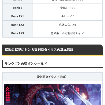
Rank 3
金導石×100
Rank EX1
ルビー×10
Rank EX2
宿敵の欠片×1
Rank EX3
言の葉「不可能はない」×1
宿敵の写記における雷剣将タイタスの基本情報
ランクごとの弱点とシールド
雷剣将タイタス（宿敵）