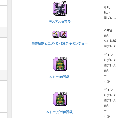
即死
呪い
闇ブレス
デスアルダララ
やすみ
眠り
会心軽減
星霊猛獣団エグパンダ&チキダンチョー
闇ブレス
デイン
氷ブレス
闇ブレス
眠り
毒
ムドー(伝説級)
幻惑
デイン
氷ブレス
闇ブレス
眠り
毒
ムドー(ギガ伝説級)
幻惑