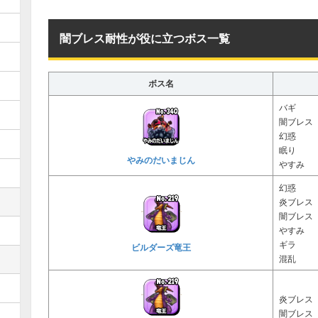
闇ブレス耐性が役に立つボス一覧
ボス名
バギ
闇ブレス
幻惑
眠り
やみのだいまじん
やすみ
幻惑
炎ブレス
闇ブレス
やすみ
ギラ
ビルダーズ竜王
混乱
炎ブレス
闇ブレス