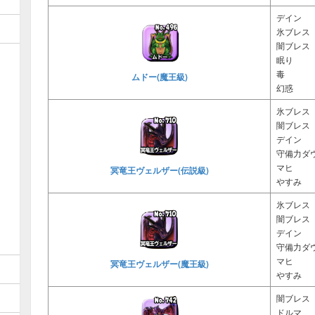
デイン
氷ブレス
闇ブレス
眠り
毒
ムドー(魔王級)
幻惑
氷ブレス
闇ブレス
デイン
守備力ダ
マヒ
冥竜王ヴェルザー(伝説級)
やすみ
氷ブレス
闇ブレス
デイン
守備力ダ
マヒ
冥竜王ヴェルザー(魔王級)
やすみ
闇ブレス
ドルマ