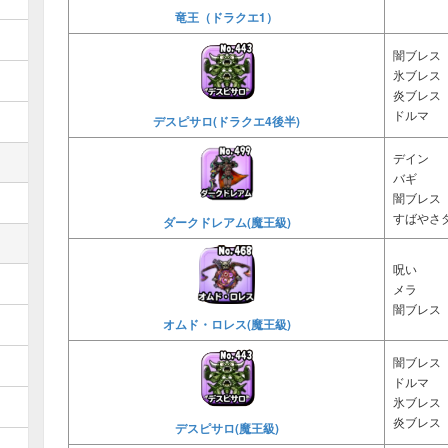
竜王（ドラクエ1）
闇ブレス
氷ブレス
炎ブレス
ドルマ
デスピサロ(ドラクエ4後半)
デイン
バギ
闇ブレス
すばやさ
ダークドレアム(魔王級)
呪い
メラ
闇ブレス
オムド・ロレス(魔王級)
闇ブレス
ドルマ
氷ブレス
炎ブレス
デスピサロ(魔王級)