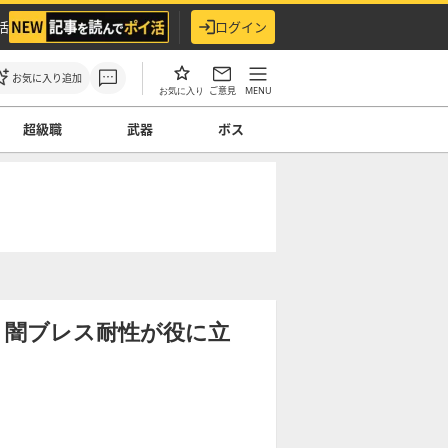
活
ログイン
お気に入り追加
ご意見
MENU
お気に入り
超級職
武器
ボス
】闇ブレス耐性が役に立