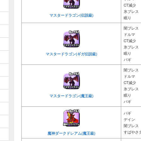
CT減少
氷ブレス
マスタードラゴン(伝説級)
眠り
闇ブレス
ドルマ
CT減少
氷ブレス
眠り
マスタードラゴン(ギガ伝説級)
バギ
闇ブレス
ドルマ
CT減少
氷ブレス
眠り
マスタードラゴン(魔王級)
バギ
バギ
デイン
闇ブレス
すばやさ
魔神ダークドレアム(魔王級)