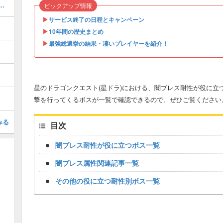
00!?「超強化素材」の入手方法！
ピックアップ情報
▶︎
サービス終了の日程とキャンペーン
▶︎
10年間の歴史まとめ
▶︎
最強総選挙の結果・凄いプレイヤーを紹介！
星のドラゴンクエスト(星ドラ)における、闇ブレス耐性が役に立
撃を行ってくるボスが一覧で確認できるので、ぜひご覧ください
みる
目次
闇ブレス耐性が役に立つボス一覧
闇ブレス属性関連記事一覧
その他の役に立つ耐性別ボス一覧