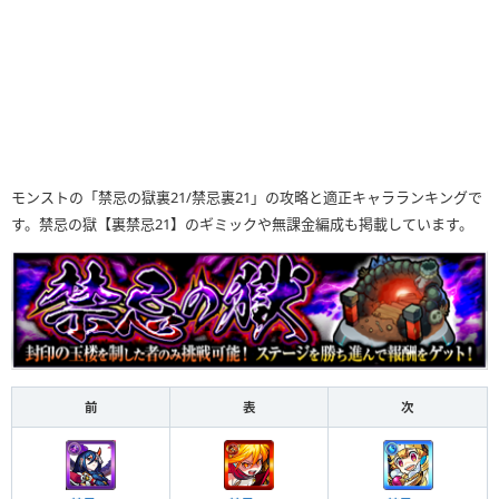
モンストの「禁忌の獄裏21/禁忌裏21」の攻略と適正キャラランキングで
す。禁忌の獄【裏禁忌21】のギミックや無課金編成も掲載しています。
前
表
次