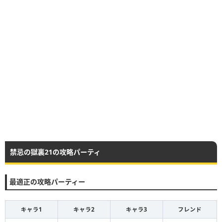
禁忌の獄裏21の攻略パーティ
最適正の攻略パーティー
キャラ1
キャラ2
キャラ3
フレンド