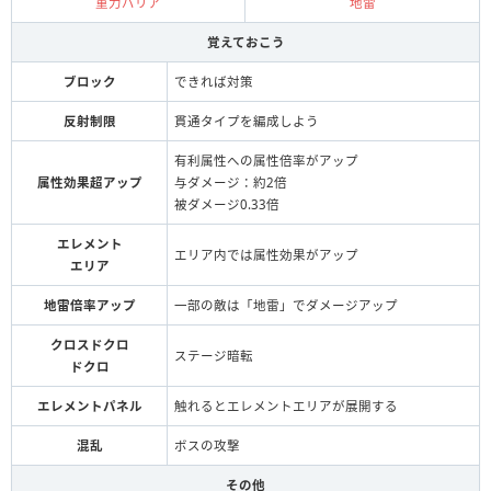
重力バリア
地雷
覚えておこう
ブロック
できれば対策
反射制限
貫通タイプを編成しよう
有利属性への属性倍率がアップ
属性効果超アップ
与ダメージ：約2倍
被ダメージ0.33倍
エレメント
エリア内では属性効果がアップ
エリア
地雷倍率アップ
一部の敵は「地雷」でダメージアップ
クロスドクロ
ステージ暗転
ドクロ
エレメントパネル
触れるとエレメントエリアが展開する
混乱
ボスの攻撃
その他