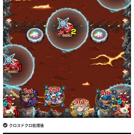
クロスドクロ処理後