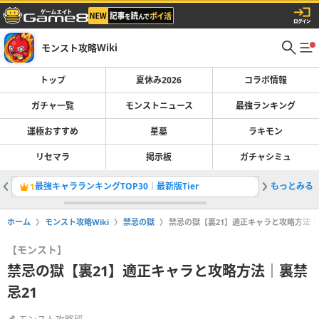
モンスト攻略Wiki
トップ
夏休み2026
コラボ情報
ガチャ一覧
モンストニュース
最強ランキング
運極おすすめ
星墓
ラキモン
リセマラ
掲示板
ガチャシミュ
最強キャラランキングTOP30｜最新版Tier
もっとみる
1
2
ホーム
モンスト攻略Wiki
禁忌の獄
禁忌の獄【裏21】適正キャラと攻略方法｜
【モンスト】
禁忌の獄【裏21】適正キャラと攻略方法｜裏禁
忌21