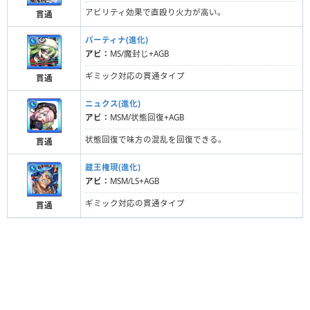
アビリティ効果で直殴り火力が高い。
貫通
パーティナ(進化)
アビ：
MS/魔封じ+AGB
ギミック対応の貫通タイプ
貫通
ニュクス(進化)
アビ：
MSM/状態回復+AGB
状態回復で味方の混乱を回復できる。
貫通
蔵王権現(進化)
アビ：
MSM/LS+AGB
ギミック対応の貫通タイプ
貫通