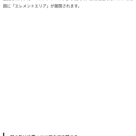
囲に「エレメントエリア」が展開されます。