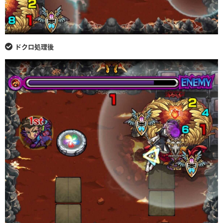
ドクロ処理後