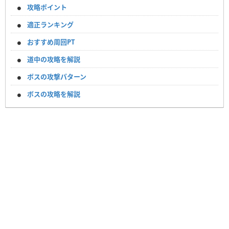
攻略ポイント
適正ランキング
おすすめ周回PT
道中の攻略を解説
ボスの攻撃パターン
ボスの攻略を解説