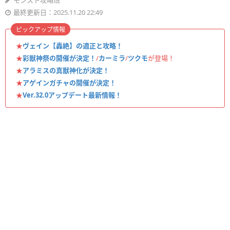
モンスト攻略班
最終更新日：2025.11.20 22:49
ピックアップ情報
★
ヴェイン【轟絶】の適正と攻略！
★
彩獣神祭の開催が決定！
/
カーミラ
/
ツクモ
が登場！
★
アラミスの真獣神化が決定！
★
アゲインガチャの開催が決定！
★
Ver.32.0アップデート最新情報！