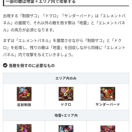
一部の敵は地雷＋エリア内で攻撃する
出現する「制限ザコ」「ドクロ」「サンダーバード」は「エレメントパ
ネル」の展開で、それ以外の敵を倒す際は「地雷」と「エレメントパネ
ル」の両方が必須となります。
まずは「エレメントパネル」を展開させながら「制限ザコ」と「ドク
ロ」を処理し、残りの敵は「地雷」を回収しながら同様に「エレメント
パネル」内で攻撃を与えていきましょう。
各敵を倒すのに必要なもの
エリア内のみ
サンダーバード
ドクロ
反射制限
地雷+エリア内