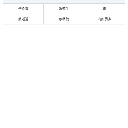
伝染霧
敵蘇生
毒
敵透過
敵移動
内部弱点