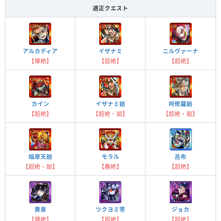
適正クエスト
アルカディア
イザナミ
ニルヴァーナ
【爆絶】
【超絶】
【超絶】
カイン
イザナミ廻
阿修羅廻
【超絶】
【超絶・廻】
【超絶・廻】
焔摩天廻
モラル
呂布
【超絶・廻】
【轟絶】
【超絶】
黄泉
ツクヨミ零
ジョカ
【爆絶】
【超絶】
【超絶】