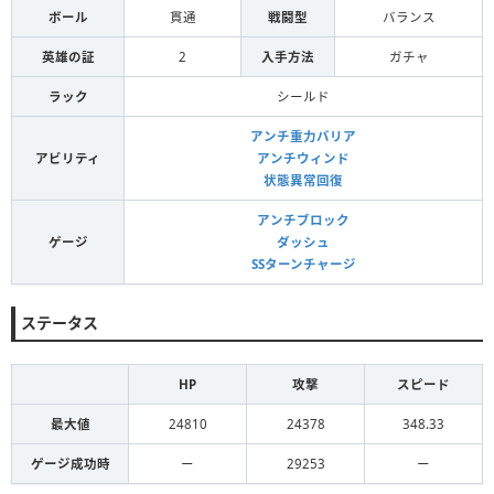
ボール
貫通
戦闘型
バランス
英雄の証
2
入手方法
ガチャ
ラック
シールド
アンチ重力バリア
アビリティ
アンチウィンド
状態異常回復
アンチブロック
ゲージ
ダッシュ
SSターンチャージ
ステータス
HP
攻撃
スピード
最大値
24810
24378
348.33
ゲージ成功時
ー
29253
ー