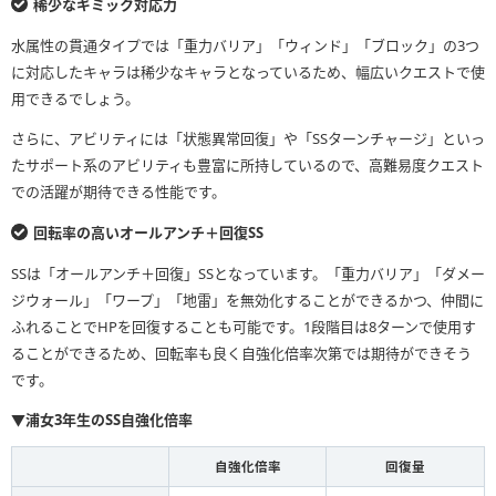
稀少なギミック対応力
水属性の貫通タイプでは「重力バリア」「ウィンド」「ブロック」の3つ
に対応したキャラは稀少なキャラとなっているため、幅広いクエストで使
用できるでしょう。
さらに、アビリティには「状態異常回復」や「SSターンチャージ」といっ
たサポート系のアビリティも豊富に所持しているので、高難易度クエスト
での活躍が期待できる性能です。
回転率の高いオールアンチ＋回復SS
SSは「オールアンチ＋回復」SSとなっています。「重力バリア」「ダメー
ジウォール」「ワープ」「地雷」を無効化することができるかつ、仲間に
ふれることでHPを回復することも可能です。1段階目は8ターンで使用す
ることができるため、回転率も良く自強化倍率次第では期待ができそう
です。
▼浦女3年生のSS自強化倍率
自強化倍率
回復量