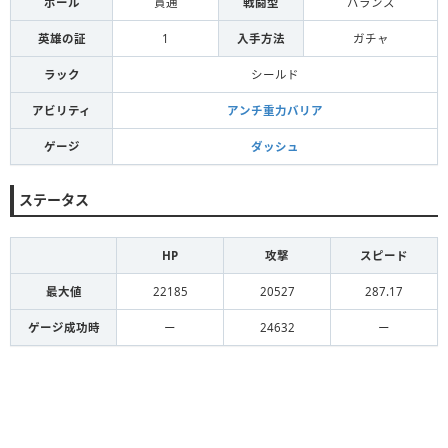
ボール
貫通
戦闘型
バランス
英雄の証
1
入手方法
ガチャ
ラック
シールド
アビリティ
アンチ重力バリア
ゲージ
ダッシュ
ステータス
HP
攻撃
スピード
最大値
22185
20527
287.17
ゲージ成功時
ー
24632
ー