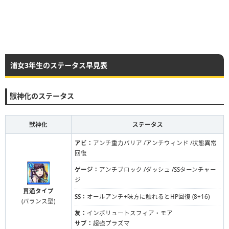
浦女3年生のステータス早見表
獣神化のステータス
獣神化
ステータス
アビ：
アンチ重力バリア /アンチウィンド /状態異常
回復
ゲージ：
アンチブロック /ダッシュ /SSターンチャー
ジ
貫通タイプ
SS：
オールアンチ+味方に触れるとHP回復 (8+16)
(バランス型)
友：
インボリュートスフィア・モア
サブ：
超強プラズマ