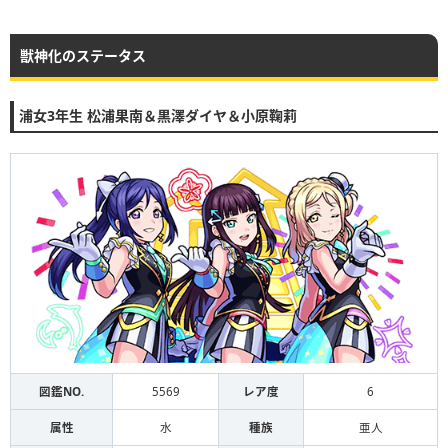
獣神化のステータス
浦女3年生 松浦果南＆黒澤ダイヤ＆小原鞠莉
図鑑NO.
5569
レア度
6
属性
水
種族
亜人