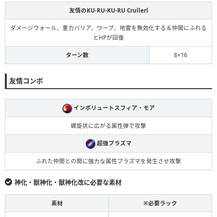
友情のKU-RU-KU-RU Crullerl
ダメージウォール、重力バリア、ワープ、地雷を無効化する＆仲間にふれる
とHPが回復
ターン数
8+16
友情コンボ
インボリュートスフィア・モア
螺旋状に広がる属性弾で攻撃
超強プラズマ
ふれた仲間との間に強力な属性プラズマを発生させ攻撃
神化・獣神化・獣神化改に必要な素材
素材
※必要ラック