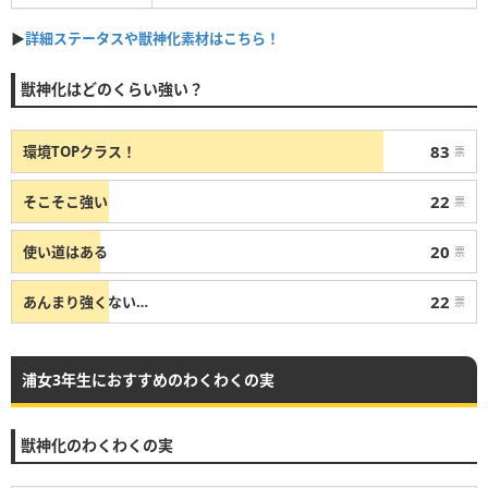
▶
詳細ステータスや獣神化素材はこちら！
獣神化はどのくらい強い？
83
環境TOPクラス！
票
22
そこそこ強い
票
20
使い道はある
票
22
あんまり強くない…
票
浦女3年生におすすめのわくわくの実
獣神化のわくわくの実