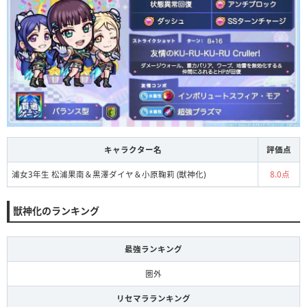
キャラクター名
評価点
浦女3年生 松浦果南＆黒澤ダイヤ＆小原鞠莉 (獣神化)
8.0点
獣神化のランキング
最強ランキング
圏外
リセマラランキング