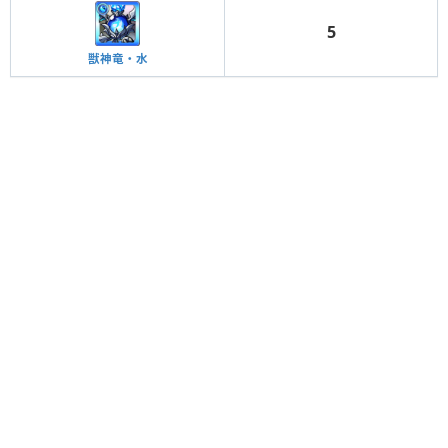
5
獣神竜・水