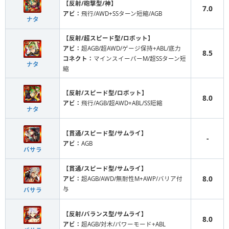
【反射/砲撃型/神】
7.0
アビ：
飛行/AWD+SSターン短縮/AGB
ナタ
【反射/超スピード型/ロボット】
アビ：
超AGB/超AWD/ゲージ保持+ABL/底力
8.5
コネクト：
マインスイーパーM/超SSターン短
ナタ
縮
【反射/スピード型/ロボット】
8.0
アビ：
飛行/AGB/超AWD+ABL/SS短縮
ナタ
【貫通/スピード型/サムライ】
-
アビ：
AGB
バサラ
【貫通/スピード型/サムライ】
8.0
アビ：
超AGB/AWD/無耐性M+AWP/バリア付
与
バサラ
【反射/バランス型/サムライ】
8.0
アビ：
超AGB/対木/パワーモード+ABL