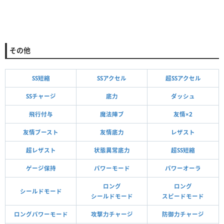
その他
SS短縮
SSアクセル
超SSアクセル
SSチャージ
底力
ダッシュ
飛行付与
魔法陣ブ
友情×2
友情ブースト
友情底力
レザスト
超レザスト
状態異常底力
超SS短縮
ゲージ保持
パワーモード
パワーオーラ
ロング
ロング
シールドモード
シールドモード
スピードモード
ロングパワーモード
攻撃力チャージ
防御力チャージ