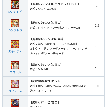
【貫通/バランス型/エヴァパイロット】
-
アビ：
シンクロ/AGB
シンジレイ
【反射/バランス型/亜人】
5.5
アビ：
ロボットキラー/魔人キラー+AGB
シンデレラ
【貫通/超バランス型/妖精】
アビ：
超AGB/魔法陣ブーストM/木耐性
8.5
コネクト：
超アンチダメージウォール/アンチ
スキッティ
ブロック/SSターンチャージL
【反射/バランス型/亜人】
7.5
アビ：
MS+AGB
スコール
【反射/砲撃型/ロボット】
9.0
アビ：
超AGB/超ADW/AWP/MSM/対木M/ロン
グシールドモード
ダイナーα
【反射/パワー型/魔王】