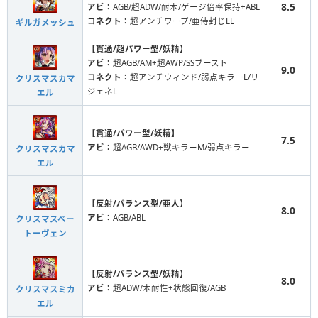
8.5
アビ：
AGB/超ADW/耐木/ゲージ倍率保持+ABL
コネクト：
超アンチワープ/亜侍封じEL
ギルガメッシュ
【貫通/超パワー型/妖精】
アビ：
超AGB/AM+超AWP/SSブースト
9.0
コネクト：
超アンチウィンド/弱点キラーL/リ
クリスマスカマ
ジェネL
エル
【貫通/パワー型/妖精】
7.5
アビ：
超AGB/AWD+獣キラーM/弱点キラー
クリスマスカマ
エル
【反射/バランス型/亜人】
8.0
アビ：
AGB/ABL
クリスマスベー
トーヴェン
【反射/バランス型/妖精】
8.0
アビ：
超ADW/木耐性+状態回復/AGB
クリスマスミカ
エル