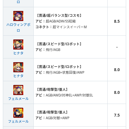
ロ
【貫通/超バランス型/コスモ】
8.5
アビ：
超AGB/ADW/SS短縮
ハロウィンアポ
コネクト：
超マインスイーパーM
ロ
【貫通/スピード型/ロボット】
-
アビ：
飛行/AGB
ヒナタ
【貫通/スピード型/ロボット】
8.0
アビ：
飛行/AGB+状態回復/AWP
ヒナタ
【貫通/砲撃型/亜人】
8.0
アビ：
AGB/AWD/対神EL+AWP/対獣EL
フェルメール
【貫通/砲撃型/亜人】
7.5
アビ：
AGB/対獣+AWP
フェルメール