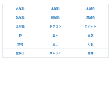
火属性
水属性
木属性
光属性
闇属性
無属性
全耐性
ドラゴン
ロボット
神
亜人
魔族
鉱物
魔王
幻獣
聖騎士
サムライ
闘神