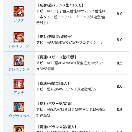
【反射/超バランス型/コスモ】
アビ：
AGB/飛行/亜人耐性M/サムライ耐性M
8.0
コネクト：
超アンチワープ/アンチ減速壁/亜
アリナ
侍封じL
【反射/砲撃型/聖騎士】
8.0
アビ：
AGB/超ADW/超AWP/プロテクション
アルスラーン
【貫通/スピード型/幻獣】
8.5
アビ：
AGB/超ADW/AWD+状態底力M/ダッシ
ュM/SS短縮
アレキサンド
【貫通/砲撃型/亜人】
8.0
アビ：
超AGB/AWP/アンチ減速壁/超LS
アンナ
【反射/パワー型/幻妖】
8.5
アビ：
AGB/AM/幻竜封じM/神王封じM+ABL/
対連撃M
ウボサスラα
【貫通/バランス型/亜人】