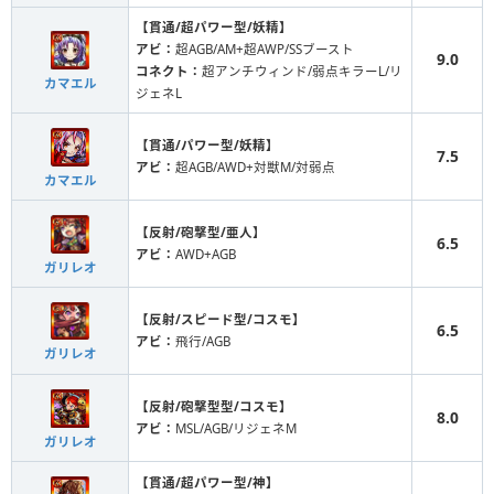
【貫通/超パワー型/妖精】
アビ：
超AGB/AM+超AWP/SSブースト
9.0
コネクト：
超アンチウィンド/弱点キラーL/リ
カマエル
ジェネL
【貫通/パワー型/妖精】
7.5
アビ：
超AGB/AWD+対獣M/対弱点
カマエル
【反射/砲撃型/亜人】
6.5
アビ：
AWD+AGB
ガリレオ
【反射/スピード型/コスモ】
6.5
アビ：
飛行/AGB
ガリレオ
【反射/砲撃型型/コスモ】
8.0
アビ：
MSL/AGB/リジェネM
ガリレオ
【貫通/超パワー型/神】