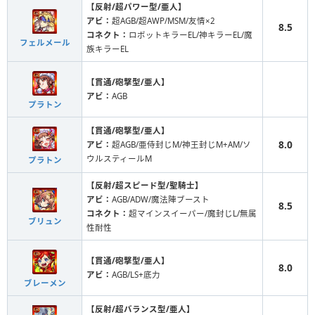
【反射/超パワー型/亜人】
アビ：
超AGB/超AWP/MSM/友情×2
8.5
コネクト：
ロボットキラーEL/神キラーEL/魔
フェルメール
族キラーEL
【貫通/砲撃型/亜人】
アビ：
AGB
プラトン
【貫通/砲撃型/亜人】
8.0
アビ：
超AGB/亜侍封じM/神王封じM+AM/ソ
ウルスティールM
プラトン
【反射/超スピード型/聖騎士】
アビ：
AGB/ADW/魔法陣ブースト
8.5
コネクト：
超マインスイーパー/魔封じL/無属
ブリュン
性耐性
【貫通/砲撃型/亜人】
8.0
アビ：
AGB/LS+底力
ブレーメン
【反射/超バランス型/亜人】