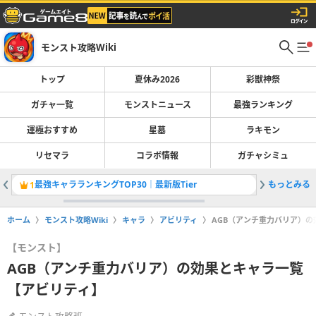
モンスト攻略Wiki
トップ
夏休み2026
彩獣神祭
ガチャ一覧
モンストニュース
最強ランキング
運極おすすめ
星墓
ラキモン
リセマラ
コラボ情報
ガチャシミュ
最強キャラランキングTOP30｜最新版Tier
もっとみる
彩獣神祭
1
2
ホーム
モンスト攻略Wiki
キャラ
アビリティ
AGB（アンチ重力バリア）
【モンスト】
AGB（アンチ重力バリア）の効果とキャラ一覧
【アビリティ】