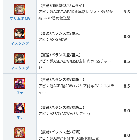
【貫通/超砲撃型/サムライ】
9.5
アビ：
超AGB/AWP/状態異常レジスト/超SS短
縮+ABL/超反転送壁
マサムネMV
【貫通/バランス型/亜人】
8.0
アビ：
AGB+ADW
マスタング
【貫通/バランス型/亜人】
8.5
アビ：
超AGB/ADW/MSL/友情底力+SSチャー
ジ
マスタング
【貫通/バランス型/聖騎士】
8.5
アビ：
超AGB/超ADW+バリア付与/ソウルステ
ィール
マナ
【貫通/バランス型/聖騎士】
8.0
アビ：
AGB/超ADW+バリア付与
マナ
【反射/バランス型/妖精】
8.0
アビ：
超ADW/木耐性+AGB/状態回復