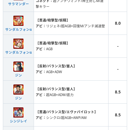
コネクト：
超アンチウィンド/神王封じM/連
サラマンダー
撃キラー
【貫通/砲撃型/妖精】
8.0
アビ：
リジェネ/超AGB+回復M/アンチ減速壁
サンダルフォンα
【貫通/砲撃型/妖精】
-
アビ：
AGB
サンダルフォンα
【反射/バランス型/亜人】
-
アビ：
AGB+ADW
ジン
【反射/バランス型/亜人】
8.5
アビ：
超AGB+ADW/底力
ジン
【貫通/バランス型/エヴァパイロット】
8.5
アビ：
シンクロ/超AGB+AWP/AM
シンジレイ