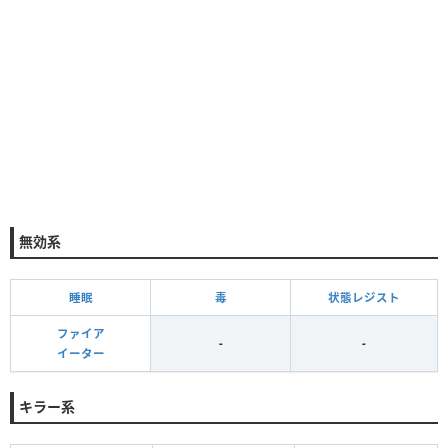
無効系
睡眠
毒
状態レジスト
ファイア
-
-
イーター
キラー系