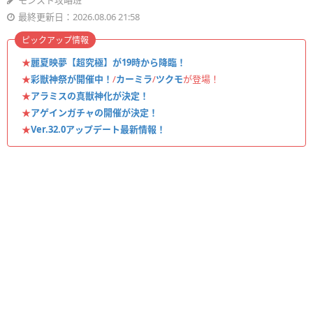
モンスト攻略班
最終更新日：2026.08.06 21:58
ピックアップ情報
★
麗夏映夢【超究極】が19時から降臨！
★
彩獣神祭が開催中！
/
カーミラ
/
ツクモ
が登場！
★
アラミスの真獣神化が決定！
★
アゲインガチャの開催が決定！
★
Ver.32.0アップデート最新情報！