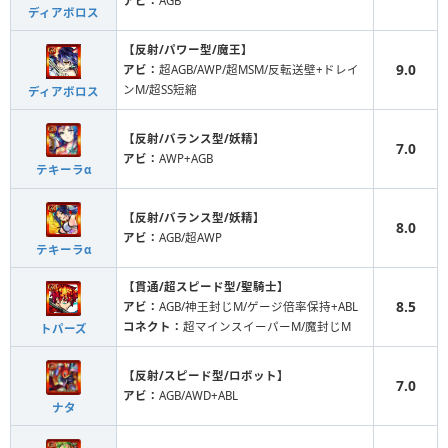
アビ：
AGB
ディアボロス
【反射/パワー型/魔王】
9.0
アビ：
超AGB/AWP/超MSM/反転送壁+ドレイ
ンM/超SS短縮
ディアボロス
【反射/バランス型/妖精】
7.0
アビ：
AWP+AGB
テキーラα
【反射/バランス型/妖精】
8.0
アビ：
AGB/超AWP
テキーラα
【貫通/超スピード型/聖騎士】
8.5
アビ：
AGB/神王封じM/ゲージ倍率保持+ABL
コネクト：
超マインスイーパーM/魔封じM
トパーズ
【反射/スピード型/ロボット】
7.0
アビ：
AGB/AWD+ABL
ナタ