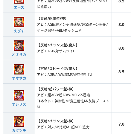
8.5
アビ：
超AGB/超ADW+反減速壁/対バイタル/
状態底力
エース
【貫通/砲撃型/神】
8.0
アビ：
AGB/超アンチ減速壁/超SSターン短縮/
ゲージ保持+ABL/ダッシュM
えびす
【反射/バランス型/魔人】
8.0
アビ：
AGB/対サムライL
オオサカ
【貫通/スピード型/魔人】
8.5
アビ：
AGB/ADW/超MSM/亜侍封じL
オオサカ
【反射/超パワー型/神】
アビ：
超AGB/超ADW/MSL/SS短縮
コネクト：
神耐性M/魔王耐性M/友情ブースト
オシリス
M
【反射/バランス型/神】
7.0
アビ：
対火M/対光M+超AGB/底力
カグツチ