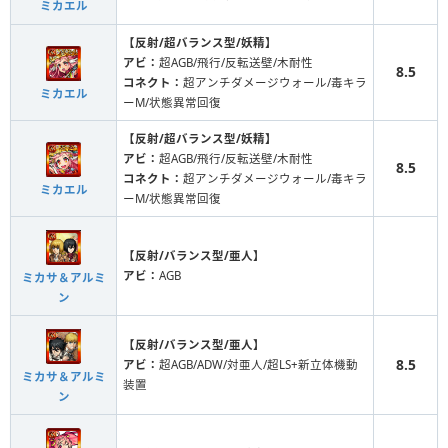
ミカエル
【反射/超バランス型/妖精】
アビ：
超AGB/飛行/反転送壁/木耐性
8.5
コネクト：
超アンチダメージウォール/毒キラ
ミカエル
ーM/状態異常回復
【反射/超バランス型/妖精】
アビ：
超AGB/飛行/反転送壁/木耐性
8.5
コネクト：
超アンチダメージウォール/毒キラ
ミカエル
ーM/状態異常回復
【反射/バランス型/亜人】
アビ：
AGB
ミカサ＆アルミ
ン
【反射/バランス型/亜人】
8.5
アビ：
超AGB/ADW/対亜人/超LS+新立体機動
ミカサ＆アルミ
装置
ン