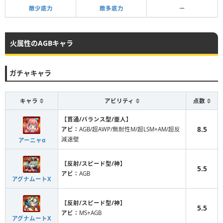
敵少底力
敵多底力
ー
火属性のAGBキャラ
ガチャキャラ
キャラ
アビリティ
点数
【貫通/バランス型/亜人】
8.5
アビ：
AGB/超AWP/無耐性M/超LSM+AM/超反
減速壁
アーニャα
【反射/スピード型/神】
5.5
アビ：
AGB
アグナムートX
【反射/スピード型/神】
5.5
アビ：
MS+AGB
アグナムートX