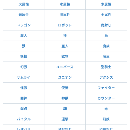
火属性
水属性
木属性
光属性
闇属性
全属性
ドラゴン
ロボット
魔封じ
魔人
神
鳥
獣
亜人
魔族
妖精
鉱物
魔王
幻獣
ユニバース
聖騎士
サムライ
ユニオン
アクシス
怪獣
使徒
ファイター
闘神
神獣
カウンター
弱点
GB
毒
バイタル
連撃
幻妖
レザバリ
鳥獣封じ
幻竜封じ