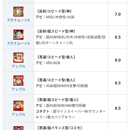
【反射/スピード型/神】
7.0
アビ：
MSEL/木耐性+AGB
アグナムートX
【反射/超スピード型/神】
8.5
アビ：
超AGB/MSEL/対木/木耐性+反転送壁/回
復L/SSターンチャージEL
アグナムートX
【貫通/スピード型/亜人】
8.0
アビ：
MSL/AGB
アップル
【貫通/スピード型/亜人】
8.5
アビ：
AGB/超MSM/対反撃/SS短縮
アップル
【貫通/超スピード型/亜人】
アビ：
超AGB/ADW/AM/壁SS短縮
8.5
コネクト：
超マインスイーパーM/カウンター
アップル
キラー/重力バリアキラー
【貫通/超バランス型/コスモ】