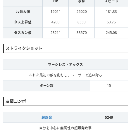
HP
攻撃
スピード
Lv最大値
19011
25020
181.33
タス上昇値
4200
8550
63.75
タスカン値
23211
33570
245.08
ストライクショット
マーシレス・アックス
ふれた最初の敵を乱打し、レーザーで追い討ち
ターン数
15
友情コンボ
超爆発
5249
自分を中心に無属性の超爆発攻撃