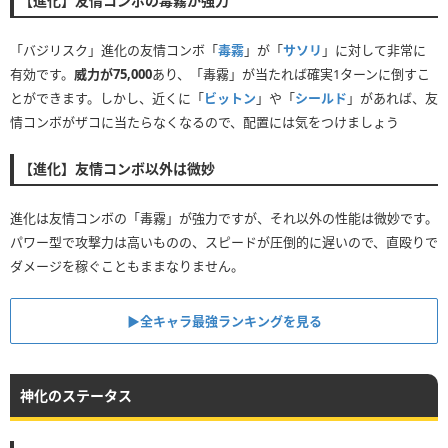
【進化】友情コンボの毒霧が強力
「バジリスク」進化の友情コンボ「
毒霧
」が「
サソリ
」に対して非常に
有効です。
威力が75,000
あり、「毒霧」が当たれば確実1ターンに倒すこ
とができます。しかし、近くに「
ビットン
」や「
シールド
」があれば、友
情コンボがザコに当たらなくなるので、配置には気をつけましょう
【進化】友情コンボ以外は微妙
進化は友情コンボの「毒霧」が強力ですが、それ以外の性能は微妙です。
パワー型で攻撃力は高いものの、スピードが圧倒的に遅いので、直殴りで
ダメージを稼ぐこともままなりません。
▶全キャラ最強ランキングを見る
神化のステータス