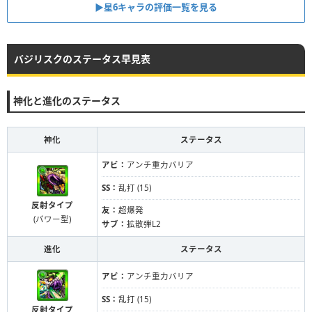
▶星6キャラの評価一覧を見る
バジリスクのステータス早見表
神化と進化のステータス
神化
ステータス
アビ：
アンチ重力バリア
SS：
乱打 (15)
反射タイプ
友：
超爆発
(パワー型)
サブ：
拡散弾L2
進化
ステータス
アビ：
アンチ重力バリア
SS：
乱打 (15)
反射タイプ