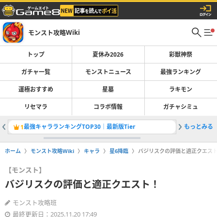
モンスト攻略Wiki
トップ
夏休み2026
彩獣神祭
ガチャ一覧
モンストニュース
最強ランキング
運極おすすめ
星墓
ラキモン
リセマラ
コラボ情報
ガチャシミュ
最強キャラランキングTOP30｜最新版Tier
もっとみる
彩獣神祭
1
2
ホーム
モンスト攻略Wiki
キャラ
星6降臨
バジリスクの評価と適正クエス
【モンスト】
バジリスクの評価と適正クエスト！
モンスト攻略班
最終更新日：2025.11.20 17:49