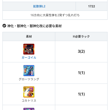
拡散弾L2
1722
16方向に大属性弾を2発ずつ乱れ打ち
神化・獣神化・獣神化改に必要な素材
素材
※必要ラック
3(2)
ガーゴイル
1(1)
グローツラング
1(1)
コカトリス