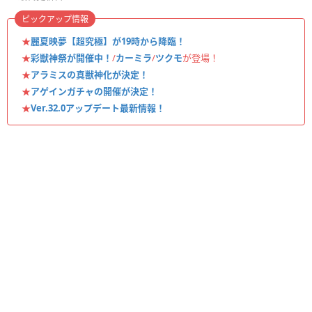
ピックアップ情報
★
麗夏映夢【超究極】が19時から降臨！
★
彩獣神祭が開催中！
/
カーミラ
/
ツクモ
が登場！
★
アラミスの真獣神化が決定！
★
アゲインガチャの開催が決定！
★
Ver.32.0アップデート最新情報！