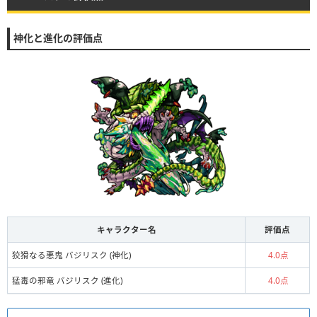
神化と進化の評価点
キャラクター名
評価点
狡猾なる悪鬼 バジリスク (神化)
4.0点
猛毒の邪竜 バジリスク (進化)
4.0点