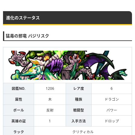
進化のステータス
猛毒の邪竜 バジリスク
図鑑NO.
1206
レア度
6
属性
木
種族
ドラゴン
ボール
反射
戦闘型
パワー
英雄の証
1
入手方法
ドロップ
ラック
クリティカル