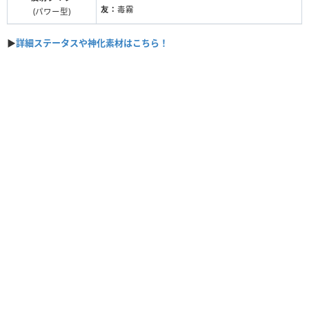
友：
毒霧
(パワー型)
▶
詳細ステータスや神化素材はこちら！