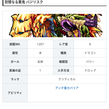
狡猾なる悪鬼 バジリスク
図鑑NO.
1207
レア度
6
属性
木
種族
ドラゴン
ボール
反射
戦闘型
パワー
英雄の証
1
入手方法
ドロップ
ラック
クリティカル
アンチ重力バリア
アビリティ