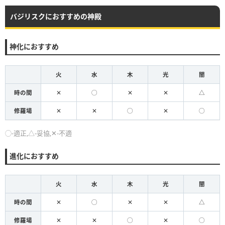
バジリスクにおすすめの神殿
神化におすすめ
火
水
木
光
闇
時の間
✕
◯
✕
✕
△
修羅場
✕
✕
◯
✕
◯
◯-適正,△-妥協,✕-不適
進化におすすめ
火
水
木
光
闇
時の間
✕
◯
✕
✕
△
修羅場
✕
✕
◯
✕
◯