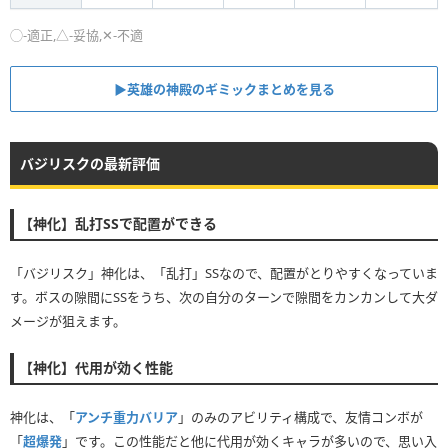
◯-適正,△-妥協,✕-不適
▶英雄の神殿のギミックまとめを見る
バジリスクの最新評価
【神化】乱打SSで配置ができる
「バジリスク」神化は、「乱打」SSなので、配置がとりやすくなっていま
す。ボスの隙間にSSをうち、次の自分のターンで隙間をカンカンして大ダ
メージが狙えます。
【神化】代用が効く性能
神化は、「
アンチ重力バリア
」のみのアビリティ構成で、友情コンボが
「
超爆発
」です。この性能だと他に代用が効くキャラが多いので、思い入