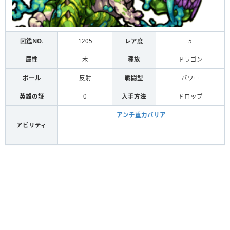
図鑑NO.
1205
レア度
5
属性
木
種族
ドラゴン
ボール
反射
戦闘型
パワー
英雄の証
0
入手方法
ドロップ
アンチ重力バリア
アビリティ