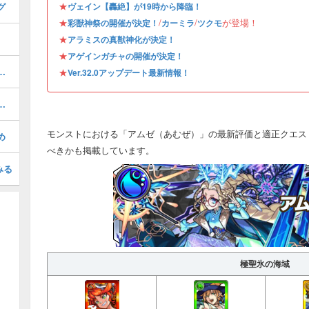
★
グ
ヴェイン【轟絶】が19時から降臨！
★
/
/
が登場！
彩獣神祭の開催が決定！
カーミラ
ツクモ
★
アラミスの真獣神化が決定！
★
アゲインガチャの開催が決定！
グの当たりとおすすめガチャ
★
Ver.32.0アップデート最新情報！
き？当たりキャラランキング
モンストにおける「アムゼ（あむぜ）」の最新評価と適正クエス
め
べきかも掲載しています。
みる
極聖氷の海域