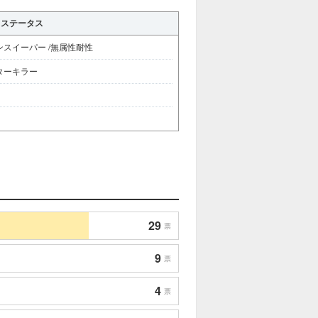
ステータス
ンスイーパー /無属性耐性
ターキラー
29
票
9
票
4
票