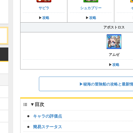
サピラ
シュカブリー
攻略
攻略
▶︎
▶︎
アポストロス
アムゼ
攻略
▶︎
▶︎秘海の冒険船の攻略と最新
▼
目次
キャラの評価点
簡易ステータス