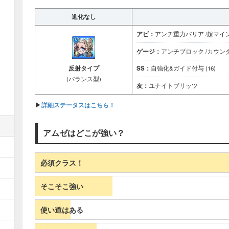
進化なし
アビ：
アンチ重力バリア /超マイ
ゲージ：
アンチブロック /カウン
反射タイプ
SS：
自強化&ガイド付与 (16)
(バランス型)
友：
ユナイトブリッツ
▶
詳細ステータスはこちら！
アムゼはどこが強い？
必須クラス！
そこそこ強い
使い道はある