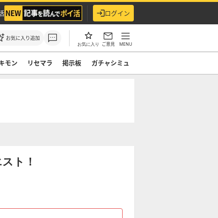
活
ログイン
お気に入り追加
ご意見
MENU
お気に入り
キモン
リセマラ
掲示板
ガチャシミュ
エスト！