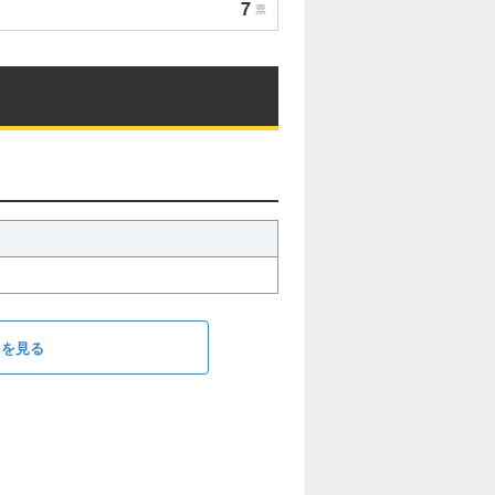
7
票
ラを見る