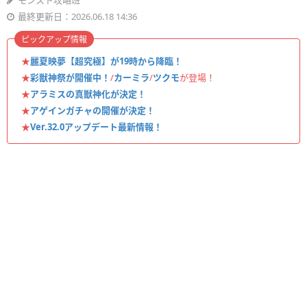
モンスト攻略班
最終更新日：2026.06.18 14:36
ピックアップ情報
★
麗夏映夢【超究極】が19時から降臨！
★
彩獣神祭が開催中！
/
カーミラ
/
ツクモ
が登場！
★
アラミスの真獣神化が決定！
★
アゲインガチャの開催が決定！
★
Ver.32.0アップデート最新情報！