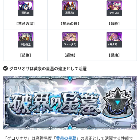
禁忌25
裏禁忌5
ツクヨミ
【
禁忌の獄
】
【
禁忌の獄
】
【
超絶
】
不動明王
ジューダス
トヨタマヒメ
【
超絶
】
【
超絶
】
【
超絶
】
グロリオサは黄泉の星墓の適正として活躍
「グロリオサ」は高難易度「
黄泉の星墓
」の適正として活躍する性能で