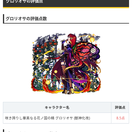
グロリオサの評価点
グロリオサの評価点数
キャラクター名
評価点
咲き誇りし華美なる花ノ国の精 グロリオサ (獣神化改)
8.5点