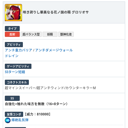
咲き誇りし華美なる花ノ国の精 グロリオサ
タイプ
反射
超バランス型
妖精
獣神化改
アビリティ
アンチ重力バリア
/
アンチダメージウォール
ドレイン
ゲージアビリティ
SSターン短縮
コネクトスキル
超マインスイーパー/超アンチウィンド/カウンターキラーM
SS
自強化+触れた味方を無敵（16+8ターン）
【
威力：810000
】
友情コンボ
爆絶乱気弾