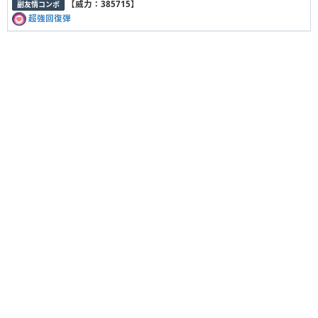
【
威力：385715
】
副友情コンボ
超強回復弾