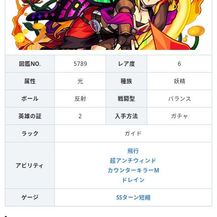
図鑑NO.
5789
レア度
6
属性
光
種族
妖精
ボール
反射
戦闘型
バランス
英雄の証
2
入手方法
ガチャ
ラック
ガイド
飛行
超アンチウィンド
アビリティ
カウンターキラーM
ドレイン
ゲージ
SSターン短縮