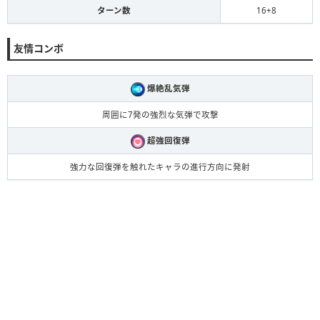
ターン数
16+8
友情コンボ
爆絶乱気弾
周囲に7発の強烈な気弾で攻撃
超強回復弾
強力な回復弾を触れたキャラの進行方向に発射