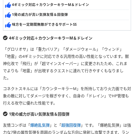
4ギミック対応＋カウンターキラーM＆ドレイン
1発の威力が高い気弾友情＆回復弾
味方を一定期間無敵ができるサポートSS
4ギミック対応＋カウンターキラーM＆ドレイン
「グロリオサ」は「重力バリア」「ダメージウォール」「ウィンド」
「地雷」の4ギミックに対応できる汎用性の高い性能となっています。獣
神化改で「飛行」が「超マインスイーパー」に変更されたため、これま
でよりも「地雷」が出現するクエストに連れて行きやすくもなりまし
た。
コネクトスキルには「カウンターキラーM」を所持しており火力面でも対
象の敵に対してダメージを稼ぎやすく、自身の「ドレイン」でHP管理も
行える攻守に優れた性能です。
1発の威力が高い気弾友情＆回復弾
友情コンボは「
爆絶乱気弾
」と「
超強回復弾
」です。「爆絶乱気弾」は強
力な7発の属性気弾を周囲のランダムな方向に発射し攻撃できます、ラン