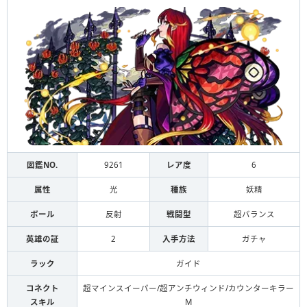
図鑑NO.
9261
レア度
6
属性
光
種族
妖精
ボール
反射
戦闘型
超バランス
英雄の証
2
入手方法
ガチャ
ラック
ガイド
コネクト
超マインスイーパー/超アンチウィンド/カウンターキラー
スキル
M