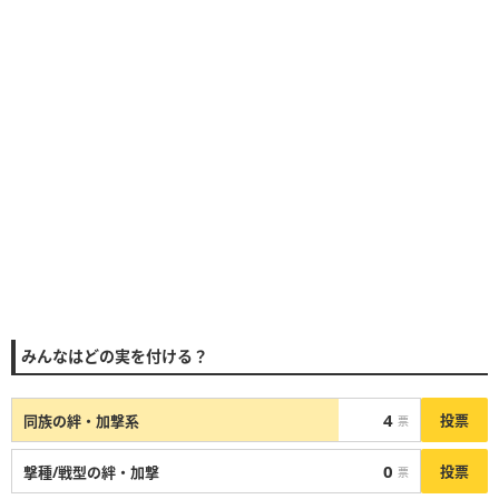
みんなはどの実を付ける？
4
投票
同族の絆・加撃系
票
0
投票
撃種/戦型の絆・加撃
票