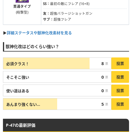
SS：
最初の敵にフレア (16+8)
貫通タイプ
(砲撃型)
友：
超強バラージショットガン
サブ：
超強フレア
▶︎︎
詳細ステータスや獣神化改素材を見る
獣神化改はどのくらい強い？
8
投票
必須クラス！
票
0
投票
そこそこ強い
票
0
投票
使い道はある
票
5
投票
あんまり強くない…
票
P-47の最新評価