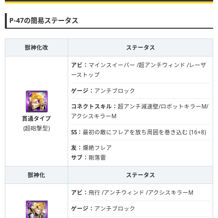
P-47の簡易ステータス
獣神化改
ステータス
アビ：
マインスイーパー /超アンチウィンド /レーザ
ーストップ
ゲージ：
アンチブロック
コネクトスキル：
超アンチ減速壁/ロボットキラーM/
アクシスキラーM
貫通タイプ
(超砲撃型)
SS：
最初の敵にフレアを放ち周囲を巻き込む (16+8)
友：
爆絶フレア
サブ：
剛落雷
獣神化
ステータス
アビ：
飛行 /アンチウィンド /アクシスキラーM
ゲージ：
アンチブロック