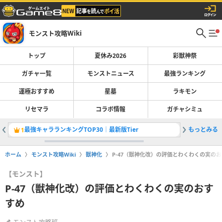
モンスト攻略Wiki
トップ
夏休み2026
彩獣神祭
ガチャ一覧
モンストニュース
最強ランキング
運極おすすめ
星墓
ラキモン
リセマラ
コラボ情報
ガチャシミュ
最強キャラランキングTOP30｜最新版Tier
もっとみる
彩獣神祭
1
2
ホーム
モンスト攻略Wiki
獣神化
P-47（獣神化改）の評価とわくわくの実の
【モンスト】
P-47（獣神化改）の評価とわくわくの実のおす
すめ