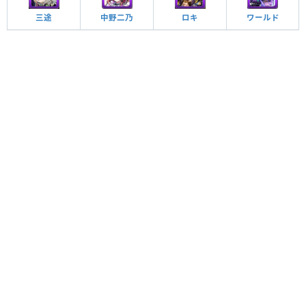
三途
中野二乃
ロキ
ワールド