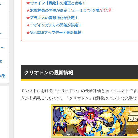
★
る虚栄／轟絶）の攻略と適正
ヴェイン【轟絶】の適正と攻略！
★
/
/
が登場！
彩獣神祭の開催が決定！
カーミラ
ツクモ
★
アラミスの真獣神化が決定！
★
アゲインガチャの開催が決定！
めのわくわくの実｜どっちが強い？
★
Ver.32.0アップデート最新情報！
闇ノマクエを3手で高速周回する方法と編成｜ワンパン攻略
め
クリオドンの最新情報
みる
モンストにおける「クリオドン」の最新評価と適正クエストです
きかも掲載しています。「クリオドン」は降臨クエストで入手で