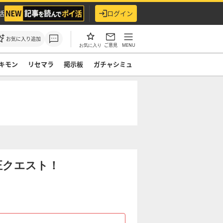
活
ログイン
お気に入り追加
ご意見
MENU
お気に入り
キモン
リセマラ
掲示板
ガチャシミュ
正クエスト！