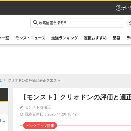
ポイ
ャ一覧
モンストニュース
最強ランキング
運極おすすめ
星墓
ラ
臨
クリオドンの評価と適正クエスト！
【モンスト】クリオドンの評価と適
モンスト攻略班
最終更新日：2025.11.20 18:42
最強キャラランキングTOP30｜最新版Tier
ピックアップ情報