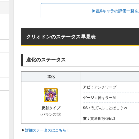
▶星6キャラの評価一覧を
クリオドンのステータス早見表
進化のステータス
進化
アビ：
アンチワープ
ゲージ：
神キラーM
反射タイプ
SS：
乱打+ふっとばし (12)
(バランス型)
友：
貫通拡散弾EL3
▶
詳細ステータスはこちら！