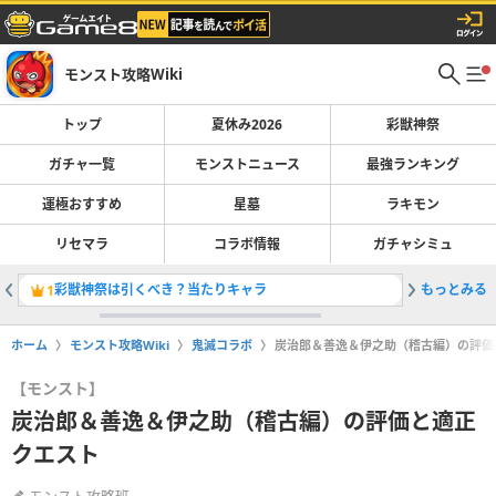
モンスト攻略Wiki
トップ
夏休み2026
彩獣神祭
ガチャ一覧
モンストニュース
最強ランキング
運極おすすめ
星墓
ラキモン
リセマラ
コラボ情報
ガチャシミュ
彩獣神祭は引くべき？当たりキャラ
もっとみる
最強キャラ
1
2
ホーム
モンスト攻略Wiki
鬼滅コラボ
炭治郎＆善逸＆伊之助（稽古編）の評価
【モンスト】
炭治郎＆善逸＆伊之助（稽古編）の評価と適正
クエスト