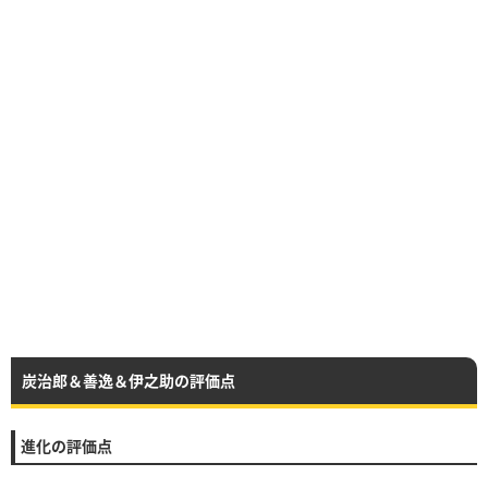
炭治郎＆善逸＆伊之助の評価点
進化の評価点