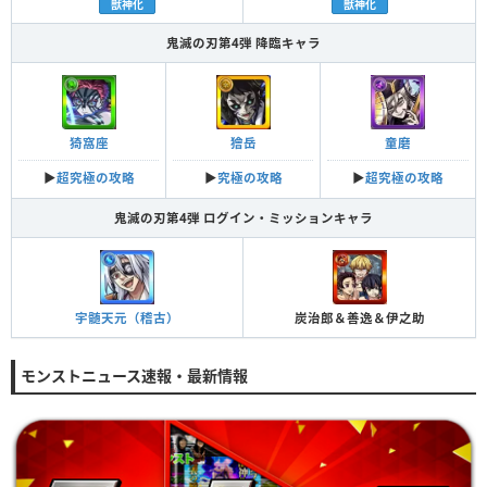
獣神化
獣神化
鬼滅の刃第4弾 降臨キャラ
猗窩座
獪岳
童磨
▶︎
超究極の攻略
▶︎
究極の攻略
▶︎
超究極の攻略
鬼滅の刃第4弾 ログイン・ミッションキャラ
宇髄天元（稽古）
炭治郎＆善逸＆伊之助
モンストニュース速報・最新情報