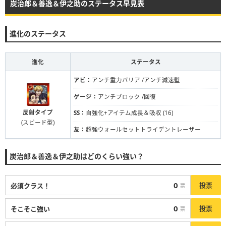
炭治郎＆善逸＆伊之助のステータス早見表
進化のステータス
進化
ステータス
アビ：
アンチ重力バリア /アンチ減速壁
ゲージ：
アンチブロック /回復
反射タイプ
SS：
自強化+アイテム成長＆吸収 (16)
(スピード型)
友：
超強ウォールセットトライデントレーザー
炭治郎＆善逸＆伊之助はどのくらい強い？
0
投票
必須クラス！
票
0
投票
そこそこ強い
票