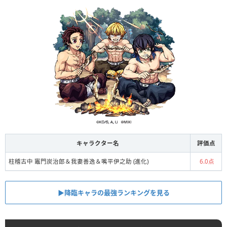
キャラクター名
評価点
柱稽古中 竈門炭治郎＆我妻善逸＆嘴平伊之助 (進化)
6.0点
▶︎︎降臨キャラの最強ランキングを見る