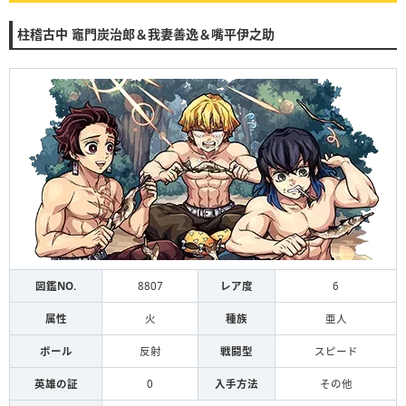
柱稽古中 竈門炭治郎＆我妻善逸＆嘴平伊之助
図鑑NO.
8807
レア度
6
属性
火
種族
亜人
ボール
反射
戦闘型
スピード
英雄の証
0
入手方法
その他