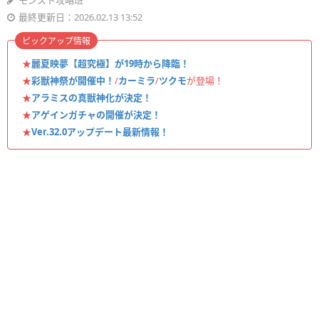
モンスト攻略班
最終更新日：2026.02.13 13:52
ピックアップ情報
★
麗夏映夢【超究極】が19時から降臨！
★
彩獣神祭が開催中！
/
カーミラ
/
ツクモ
が登場！
★
アラミスの真獣神化が決定！
★
アゲインガチャの開催が決定！
★
Ver.32.0アップデート最新情報！