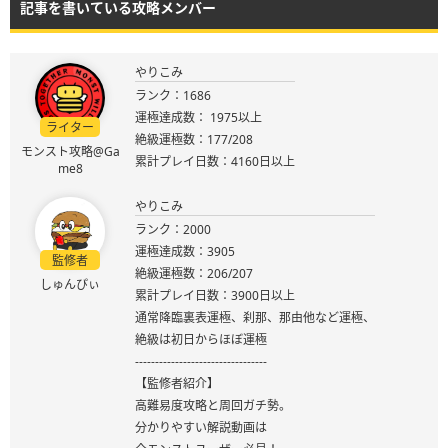
記事を書いている攻略メンバー
やりこみ
ランク：1686
運極達成数： 1975以上
ライター
絶級運極数：177/208
モンスト攻略@Ga
累計プレイ日数：4160日以上
me8
やりこみ
ランク：2000
運極達成数：3905
監修者
絶級運極数：206/207
しゅんぴぃ
累計プレイ日数：3900日以上
通常降臨裏表運極、刹那、那由他など運極、
絶級は初日からほぼ運極
---------------------------------
【監修者紹介】
高難易度攻略と周回ガチ勢。
分かりやすい解説動画は