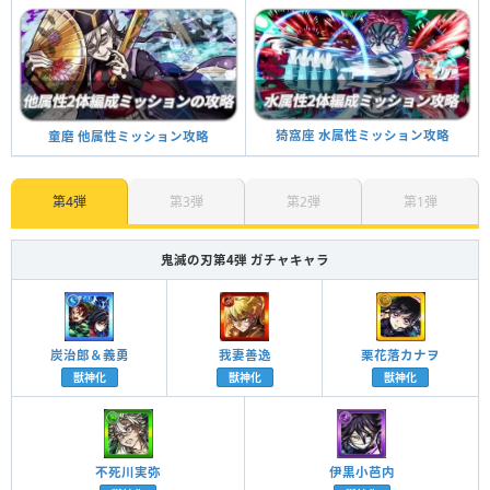
猗窩座 水属性ミッション攻略
童磨 他属性ミッション攻略
第4弾
第3弾
第2弾
第1弾
鬼滅の刃第4弾 ガチャキャラ
炭治郎＆義勇
我妻善逸
栗花落カナヲ
獣神化
獣神化
獣神化
不死川実弥
伊黒小芭内