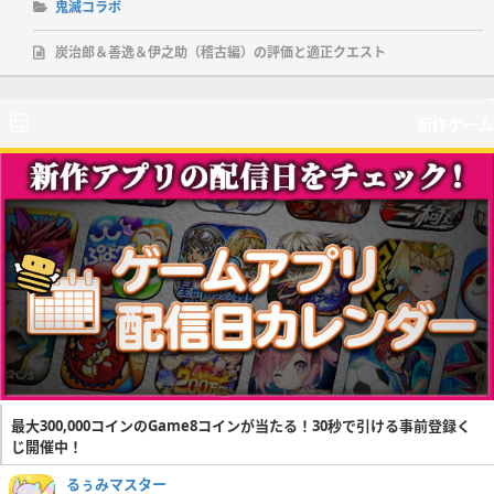
鬼滅コラボ
炭治郎＆善逸＆伊之助（稽古編）の評価と適正クエスト
新作ゲーム
最大300,000コインのGame8コインが当たる！30秒で引ける事前登録く
じ開催中！
るぅみマスター