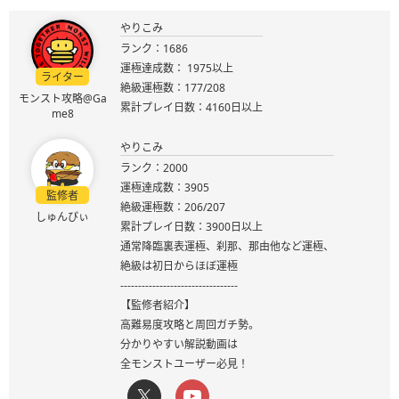
やりこみ
ランク：1686
運極達成数： 1975以上
ライター
絶級運極数：177/208
モンスト攻略@Ga
累計プレイ日数：4160日以上
me8
やりこみ
ランク：2000
運極達成数：3905
監修者
絶級運極数：206/207
しゅんぴぃ
累計プレイ日数：3900日以上
通常降臨裏表運極、刹那、那由他など運極、
絶級は初日からほぼ運極
---------------------------------
【監修者紹介】
高難易度攻略と周回ガチ勢。
分かりやすい解説動画は
全モンストユーザー必見！