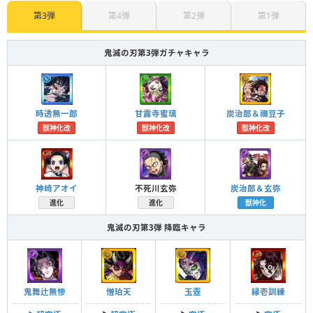
第3弾
第4弾
第2弾
第1弾
鬼滅の刃第3弾ガチャキャラ
時透無一郎
甘露寺蜜璃
炭治郎＆禰豆子
獣神化改
獣神化改
獣神化改
神崎アオイ
不死川玄弥
炭治郎＆玄弥
進化
進化
獣神化
鬼滅の刃第3弾 降臨キャラ
鬼舞辻無惨
憎珀天
玉壺
縁壱訓練