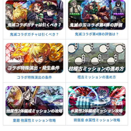
鬼滅コラボ第4弾の評価は？
鬼滅コラボガチャは引くべき？
稽古ミッションの進め方
コラボ特殊演出の条件
猗窩座 水属性ミッション攻略
童磨 他属性ミッション攻略