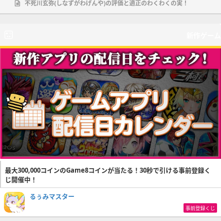
不死川玄弥(しなずがわげんや)の評価と適正のわくわくの実！
新作ゲーム
最大300,000コインのGame8コインが当たる！30秒で引ける事前登録く
じ開催中！
るぅみマスター
事前登録くじ