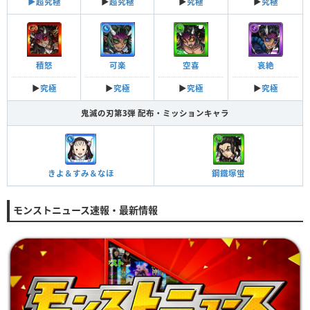
▶︎超究極
▶︎
超究極
▶︎
究極
▶︎
究極
積怒
可楽
空喜
哀絶
▶︎
究極
▶︎
究極
▶︎
究極
▶︎
究極
鬼滅の刃第3弾 配布・ミッションキャラ
きよ＆すみ＆なほ
鋼鐵塚蛍
モンストニュース速報・最新情報