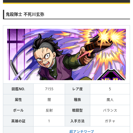
鬼殺隊士 不死川玄弥
図鑑NO.
7155
レア度
5
属性
闇
種族
魔人
ボール
反射
戦闘型
バランス
英雄の証
1
入手方法
ガチャ
超アンチワープ