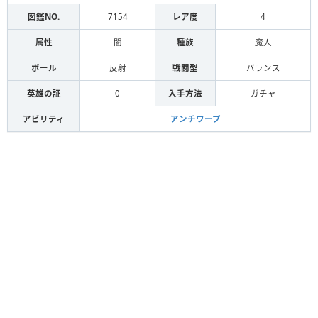
図鑑NO.
7154
レア度
4
属性
闇
種族
魔人
ボール
反射
戦闘型
バランス
英雄の証
0
入手方法
ガチャ
アビリティ
アンチワープ