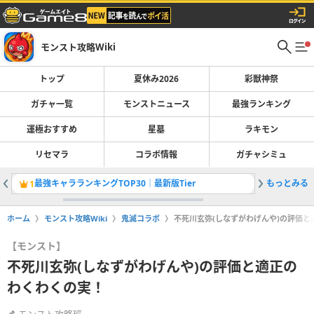
モンスト攻略Wiki
トップ
夏休み2026
彩獣神祭
ガチャ一覧
モンストニュース
最強ランキング
運極おすすめ
星墓
ラキモン
リセマラ
コラボ情報
ガチャシミュ
最強キャラランキングTOP30｜最新版Tier
もっとみる
彩獣神祭
1
2
ホーム
モンスト攻略Wiki
鬼滅コラボ
不死川玄弥(しなずがわげんや)の評価と
【モンスト】
不死川玄弥(しなずがわげんや)の評価と適正の
わくわくの実！