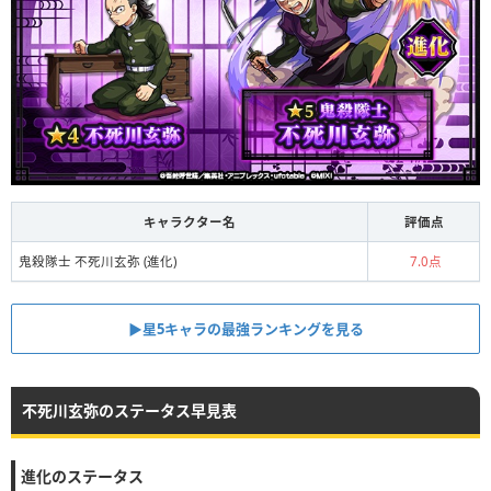
キャラクター名
評価点
鬼殺隊士 不死川玄弥 (進化)
7.0点
▶︎︎星5キャラの最強ランキングを見る
不死川玄弥のステータス早見表
進化のステータス