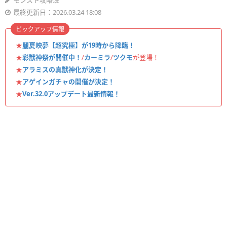
モンスト攻略班
最終更新日：2026.03.24 18:08
ピックアップ情報
★
麗夏映夢【超究極】が19時から降臨！
★
彩獣神祭が開催中！
/
カーミラ
/
ツクモ
が登場！
★
アラミスの真獣神化が決定！
★
アゲインガチャの開催が決定！
★
Ver.32.0アップデート最新情報！