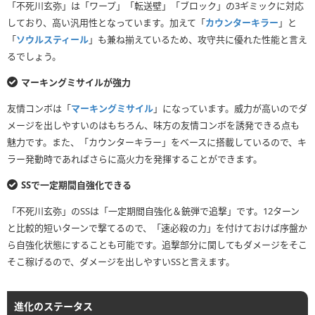
「不死川玄弥」は「ワープ」「転送壁」「ブロック」の3ギミックに対応
しており、高い汎用性となっています。加えて「
カウンターキラー
」と
「
ソウルスティール
」も兼ね揃えているため、攻守共に優れた性能と言え
るでしょう。
マーキングミサイルが強力
友情コンボは「
マーキングミサイル
」になっています。威力が高いのでダ
メージを出しやすいのはもちろん、味方の友情コンボを誘発できる点も
魅力です。また、「カウンターキラー」をベースに搭載しているので、キ
ラー発動時であればさらに高火力を発揮することができます。
SSで一定期間自強化できる
「不死川玄弥」のSSは「一定期間自強化＆銃弾で追撃」です。12ターン
と比較的短いターンで撃てるので、「速必殺の力」を付けておけば序盤か
ら自強化状態にすることも可能です。追撃部分に関してもダメージをそこ
そこ稼げるので、ダメージを出しやすいSSと言えます。
進化のステータス