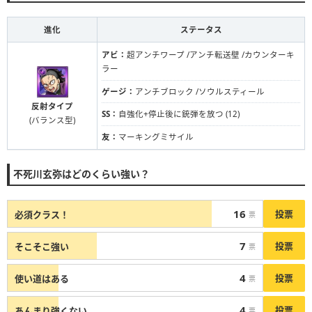
進化
ステータス
アビ：
超アンチワープ /アンチ転送壁 /カウンターキ
ラー
ゲージ：
アンチブロック /ソウルスティール
反射タイプ
SS：
自強化+停止後に銃弾を放つ (12)
(バランス型)
友：
マーキングミサイル
不死川玄弥はどのくらい強い？
16
投票
必須クラス！
票
7
投票
そこそこ強い
票
4
投票
使い道はある
票
4
投票
あんまり強くない…
票