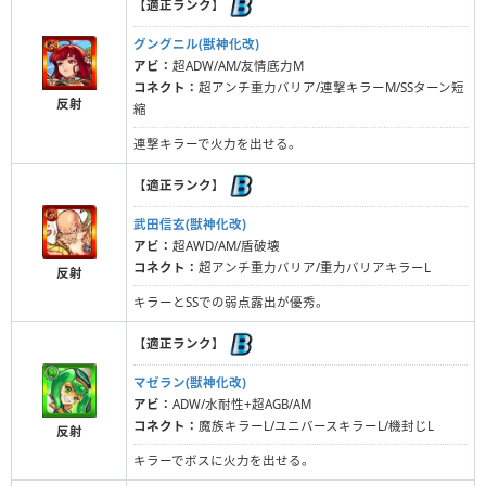
【
適正ランク
】
グングニル(獣神化改)
アビ：
超ADW/AM/友情底力M
コネクト：
超アンチ重力バリア/連撃キラーM/SSターン短
反射
縮
連撃キラーで火力を出せる。
【
適正ランク
】
武田信玄(獣神化改)
アビ：
超AWD/AM/盾破壊
コネクト：
超アンチ重力バリア/重力バリアキラーL
反射
キラーとSSでの弱点露出が優秀。
【
適正ランク
】
マゼラン(獣神化改)
アビ：
ADW/水耐性+超AGB/AM
コネクト：
魔族キラーL/ユニバースキラーL/機封じL
反射
キラーでボスに火力を出せる。