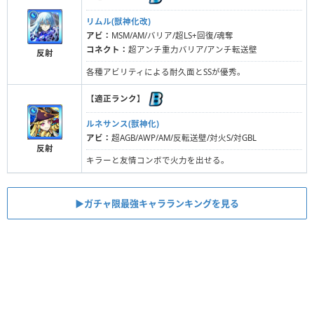
リムル(獣神化改)
アビ：
MSM/AM/バリア/超LS+回復/魂奪
コネクト：
超アンチ重力バリア/アンチ転送壁
反射
各種アビリティによる耐久面とSSが優秀。
【
適正ランク
】
ルネサンス(獣神化)
アビ：
超AGB/AWP/AM/反転送壁/対火S/対GBL
反射
キラーと友情コンボで火力を出せる。
▶︎ガチャ限最強キャラランキングを見る