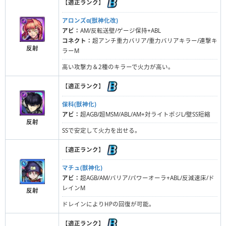
【
適正ランク
】
アロンズα(獣神化改)
アビ：
AM/反転送壁/ゲージ保持+ABL
コネクト：
超アンチ重力バリア/重力バリアキラー/連撃キ
反射
ラーM
高い攻撃力＆2種のキラーで火力が高い。
【
適正ランク
】
保科(獣神化)
アビ：
超AGB/超MSM/ABL/AM+対ライトポジL/壁SS短縮
反射
SSで安定して火力を出せる。
【
適正ランク
】
マチュ(獣神化)
アビ：
超AGB/AM/バリア/パワーオーラ+ABL/反減速床/ド
レインM
反射
ドレインによりHPの回復が可能。
【
適正ランク
】