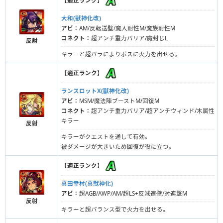
【
適正ランク
】
大和(獣神化改)
アビ：
AM/反転送壁/魔人耐性M/魔族耐性M
コネクト：
超アンチ重力バリア/魔封じL
反射
キラーと超バラによりボスに火力を出せる。
【
適正ランク
】
ランスロットX(獣神化改)
アビ：
MSM/魔法陣ブーストM/回復M
コネクト：
超アンチ重力バリア/超アンチウィンド/木属性
キラー
反射
キラーがクエストを通して有効。
被ダメージが大きいため回復が役に立つ。
【
適正ランク
】
真田幸村(真獣神化)
アビ：
超AGB/AWP/AM/超LS+反減速壁/対連撃M
反射
キラーと超バランス型で火力を出せる。