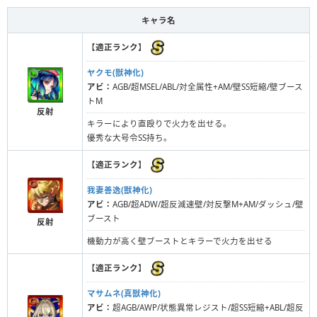
キャラ名
【
適正ランク
】
ヤクモ(獣神化)
アビ：
AGB/超MSEL/ABL/対全属性+AM/壁SS短縮/壁ブース
トM
反射
キラーにより直殴りで火力を出せる。
優秀な大号令SS持ち。
【
適正ランク
】
我妻善逸(獣神化)
アビ：
AGB/超ADW/超反減速壁/対反撃M+AM/ダッシュ/壁
ブースト
反射
機動力が高く壁ブーストとキラーで火力を出せる
【
適正ランク
】
マサムネ(真獣神化)
アビ：
超AGB/AWP/状態異常レジスト/超SS短縮+ABL/超反