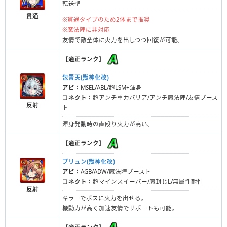
転送壁
貫通
※貫通タイプのため2体まで推奨
※魔法陣に非対応
友情で敵全体に火力を出しつつ回復が可能。
【
適正ランク
】
包青天(獣神化改)
アビ：
MSEL/ABL/超LSM+渾身
コネクト：
超アンチ重力バリア/アンチ魔法陣/友情ブース
反射
ト
渾身発動時の直殴り火力が高い。
【
適正ランク
】
ブリュン(獣神化改)
アビ：
AGB/ADW/魔法陣ブースト
コネクト：
超マインスイーパー/魔封じL/無属性耐性
反射
キラーでボスに火力を出せる。
機動力が高く加速友情でサポートも可能。