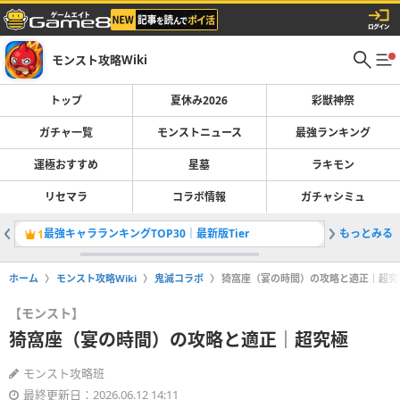
モンスト攻略Wiki
トップ
夏休み2026
彩獣神祭
ガチャ一覧
モンストニュース
最強ランキング
運極おすすめ
星墓
ラキモン
リセマラ
コラボ情報
ガチャシミュ
最強キャラランキングTOP30｜最新版Tier
もっとみる
彩獣神祭
1
2
ホーム
モンスト攻略Wiki
鬼滅コラボ
猗窩座（宴の時間）の攻略と適正｜超究
【モンスト】
猗窩座（宴の時間）の攻略と適正｜超究極
モンスト攻略班
最終更新日：2026.06.12 14:11