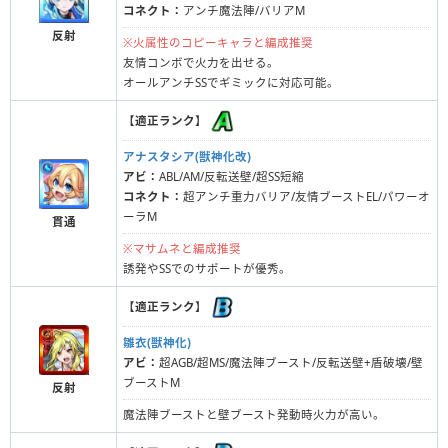
コネクト：
アンチ魔法陣/バリアM
反射
※火属性のコピーキャラと編成推奨
友情コンボで火力を出せる。
オールアンチSSでギミックに対応可能。
【
適正ランク
】
アナスタシア(獣神化改)
アビ：
ABL/AM/反転送壁/超SS短縮
コネクト：
超アンチ重力バリア/友情ブーストEL/パワーオ
ーラM
貫通
※マサムネと編成推奨
誘発やSSでのサポートが優秀。
【
適正ランク
】
雛衣(獣神化)
アビ：
超AGB/超MS/魔法陣ブースト/反転送壁+盾破壊/壁
ブーストM
反射
魔法陣ブーストと壁ブースト発動時火力が高い。