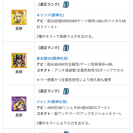
【
適正ランク
】
キリンジ(獣神化)
アビ：
超AGB/超MSM/AM/ゲージ保持+ABL/対バイタルM/
対ファースト
反射
2種のキラーで直殴り火力を出せる。
【
適正ランク
】
承太郎SO(獣神化改)
アビ：
超AGB/AM/対全属性/ゲージ倍率保持+ABL
コネクト：
アンチ減速壁/全属性耐性/SSターンアクセル
反射
キラー搭載かつ全属性耐性により耐久面も優秀
【
適正ランク
】
ジャンヌ(獣神化改)
アビ：
AM/対GB/リジェネM+超AGB/SSブースト
コネクト：
超アンチワープ/アップポジションキラーL
反射
2種のキラーにより火力を出せる。