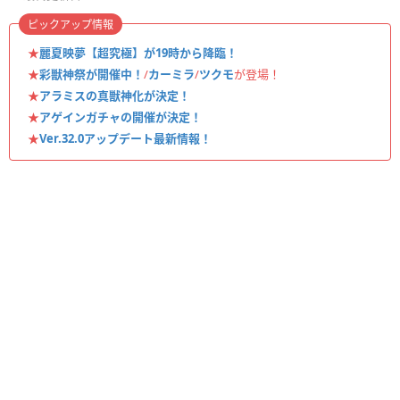
ピックアップ情報
★
麗夏映夢【超究極】が19時から降臨！
★
彩獣神祭が開催中！
/
カーミラ
/
ツクモ
が登場！
★
アラミスの真獣神化が決定！
★
アゲインガチャの開催が決定！
★
Ver.32.0アップデート最新情報！