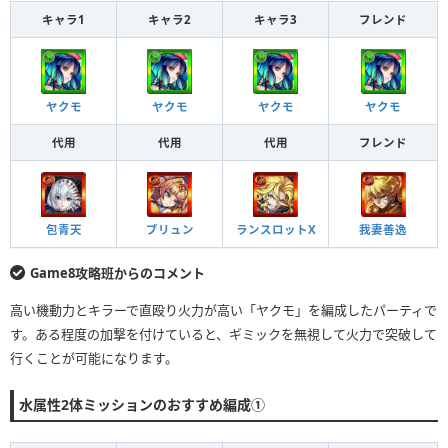
キャラ1
キャラ2
キャラ3
フレンド
ヤクモ
ヤクモ
ヤクモ
ヤクモ
代用
代用
代用
フレンド
包青天
ブリュン
ランスロットX
我妻善逸
Game8攻略班からのコメント
高い機動力とキラーで直殴り火力が高い「ヤクモ」を編成したパーティで
す。ある程度の加撃を付けていると、ギミックを無視して火力で突破して
行くことが可能になります。
水属性2体ミッションのおすすめ編成①