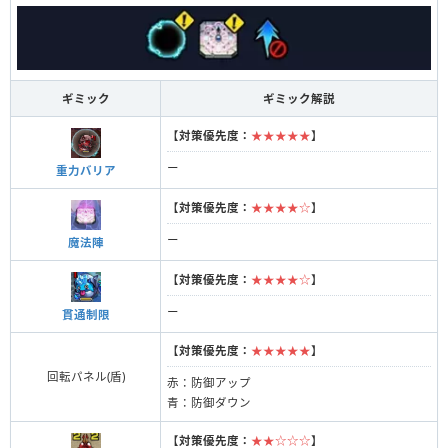
ギミック
ギミック解説
【
対策優先度：
★★★★★
】
ー
重力バリア
【
対策優先度：
★★★★☆
】
ー
魔法陣
【
対策優先度：
★★★★☆
】
ー
貫通制限
【
対策優先度：
★★★★★
】
回転パネル(盾)
赤：防御アップ
青：防御ダウン
【
対策優先度：
★★☆☆☆
】