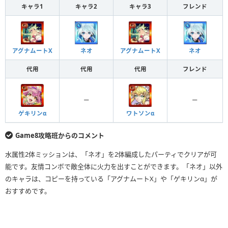
キャラ1
キャラ2
キャラ3
フレンド
アグナムートX
ネオ
アグナムートX
ネオ
代用
代用
代用
フレンド
ー
ー
ゲキリンα
ワトソンα
Game8攻略班からのコメント
水属性2体ミッションは、「ネオ」を2体編成したパーティでクリアが可
能です。友情コンボで敵全体に火力を出すことができます。「ネオ」以外
のキャラは、コピーを持っている「アグナムートX」や「ゲキリンα」が
おすすめです。