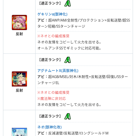
【
適正ランク
】
ゲキリンα(獣神化)
アビ：
超AWP/AM/全耐性/プロテクション+反転送壁/超SS
ターン短縮/SSターンチャージ
反射
※ネオとの編成推奨
ネオの友情をコピーして火力を出せる。
オールアンチSSでギミックに対応可能。
【
適正ランク
】
アグナムートX(真獣神化)
アビ：
超AGB/MSEL/対木/木耐性+反転送壁/回復L/SSター
ンチャージEL
反射
※ネオとの編成推奨
※魔法陣に非対応
ネオの友情をコピーして火力を出せる。
【
適正ランク
】
ネオ(獣神化改)
アビ：
反減速壁/反転送壁/ロングシールドM